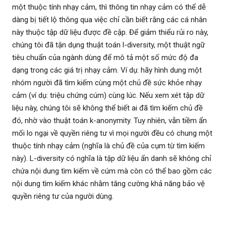
một thuộc tính nhạy cảm, thì thông tin nhạy cảm có thể dễ
dàng bị tiết lộ thông qua việc chỉ cần biết rằng các cá nhân
này thuộc tập dữ liệu được đề cập. Để giảm thiểu rủi ro này,
chúng tôi đã tận dụng thuật toán l-diversity, một thuật ngữ
tiêu chuẩn của ngành dùng để mô tả một số mức độ đa
dạng trong các giá trị nhạy cảm. Ví dụ: hãy hình dung một
nhóm người đã tìm kiếm cùng một chủ đề sức khỏe nhạy
cảm (ví dụ: triệu chứng cúm) cùng lúc. Nếu xem xét tập dữ
liệu này, chúng tôi sẽ không thể biết ai đã tìm kiếm chủ đề
đó, nhờ vào thuật toán k-anonymity. Tuy nhiên, vẫn tiềm ẩn
mối lo ngại về quyền riêng tư vì mọi người đều có chung một
thuộc tính nhạy cảm (nghĩa là chủ đề của cụm từ tìm kiếm
này). L-diversity có nghĩa là tập dữ liệu ẩn danh sẽ không chỉ
chứa nội dung tìm kiếm về cúm mà còn có thể bao gồm các
nội dung tìm kiếm khác nhằm tăng cường khả năng bảo vệ
quyền riêng tư của người dùng.