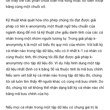
để thay thế các phần chứa toàn mã vùng hoặc số điện thoại
bằng cùng một chuỗi số.
Kỹ thuật khái quát hóa cho phép chúng tôi đạt được giải
pháp có tên k-anonymity, một thuật ngữ tiêu chuẩn của
ngành dùng để mô tả kỹ thuật che giấu danh tính của các cá
nhân trong một nhóm người tương tự. Trong giải pháp k-
anonymity, k là một số biểu thị quy mô của nhóm. Với bất kỳ
cá nhân nào trong tập dữ liệu, nếu có ít nhất k-1 cá nhân có
cùng thuộc tính, thì chúng tôi đã đạt được giải pháp k-
anonymity cho tập dữ liệu đó. Ví dụ: hãy hình dung một tập
dữ liệu nhất định có k bằng 50 và thuộc tính là mã bưu chính.
Nếu xem xét bất kỳ cá nhân nào trong tập dữ liệu đó, chúng
tôi sẽ luôn tìm thấy 49 người khác có cùng mã bưu chính. Do
đó, chúng tôi sẽ không thể nhận dạng bất kỳ cá nhân nào chỉ
bằng mã bưu chính của họ.
Nếu mọi cá nhân trong một tập dữ liệu có chung giá trị là