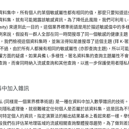
資料集中，所有個人的某個敏感屬性都有相同的值，那麼只要知道這
資料集，就有可能揭露該敏感資訊。為了降低此風險，我們可利用 L
iversity) 來達到此一目的。這個業界標準術語是用於描述敏感值中的多
例來說，假設有一群人全部在同一時間搜尋了同一個敏感的健康主題 
)，我們檢視這個資料集時，並無法得知是誰搜尋了這個主題 (拜 K-
。不過，由於所有人都擁有相同的敏感屬性 (亦即查詢主題)，所以可
權方面的疑慮。如果具備 L-多樣性，匿名資料集的查詢主題屬性不
查詢，而會同時納入流感查詢和其他查詢，以進一步保護使用者隱私
料中加入雜訊
私 (同樣是一個業界標準術語) 是一種在資料中加入數學雜訊的技術
別隱私處理後，就很難確定任何個人是否屬於該資料集，這是因為不
何特定個人的資訊，指定演算法的輸出結果基本上看起來都一樣。舉
設我們在評估某地理區域的流感相關查詢整體搜尋趨勢，為了做到差