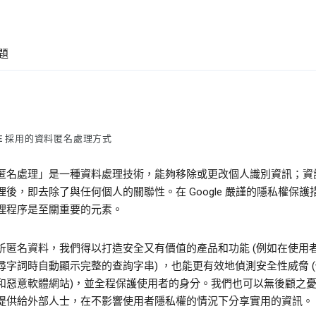
題
LE 採用的資料匿名處理方式
匿名處理」是一種資料處理技術，能夠移除或更改個人識別資訊；資
理後，即去除了與任何個人的關聯性。在 Google 嚴謹的隱私權保護
理程序是至關重要的元素。
析匿名資料，我們得以打造安全又有價值的產品和功能 (例如在使用
尋字詞時自動顯示完整的查詢字串) ，也能更有效地偵測安全性威脅 
和惡意軟體網站)，並全程保護使用者的身分。我們也可以無後顧之
提供給外部人士，在不影響使用者隱私權的情況下分享實用的資訊。