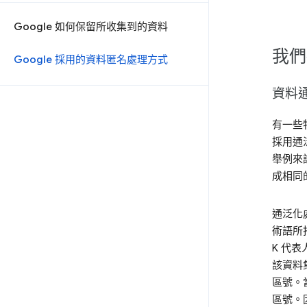
Google 如何保留所收集到的資料
我們
Google 採用的資料匿名處理方式
資料
有一些
採用通
舉例來
成相同
通泛化處
術語所
K 代
該資料
區號。
區號。