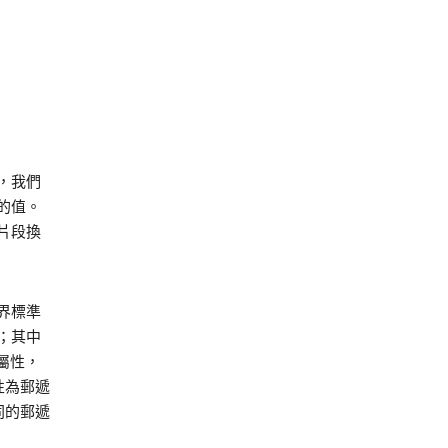
，我們
的值。
片段換
業界標準
；其中
屬性，
性為郵遞
同的郵遞