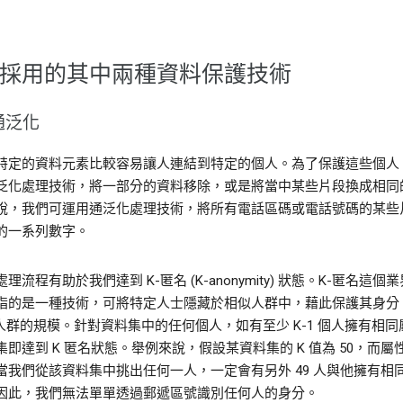
採用的其中兩種資料保護技術
通泛化
特定的資料元素比較容易讓人連結到特定的個人。為了保護這些個人
泛化處理技術，將一部分的資料移除，或是將當中某些片段換成相同
說，我們可運用通泛化處理技術，將所有電話區碼或電話號碼的某些
的一系列數字。
理流程有助於我們達到 K-匿名 (K-anonymity) 狀態。K-匿名這個
指的是一種技術，可將特定人士隱藏於相似人群中，藉此保護其身分
表人群的規模。針對資料集中的任何個人，如有至少 K-1 個人擁有相同
集即達到 K 匿名狀態。舉例來說，假設某資料集的 K 值為 50，而屬
當我們從該資料集中挑出任何一人，一定會有另外 49 人與他擁有相
因此，我們無法單單透過郵遞區號識別任何人的身分。