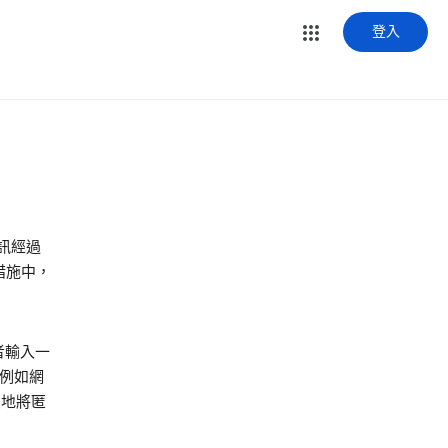
登入
訊經過
措施中，
者輸入一
(例如網
憂地將匿