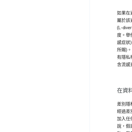
如果在
屬於該
(L-d
度。舉
感症狀
所賜)
有隱私
含流感
在資
差別隱
經過差
加入任
說，假