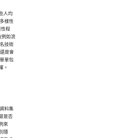
些人均
-多樣性
樣性程
(例如流
匿名技術
能還是會
會單單包
權。
。資料集
管是否
例來
別隱