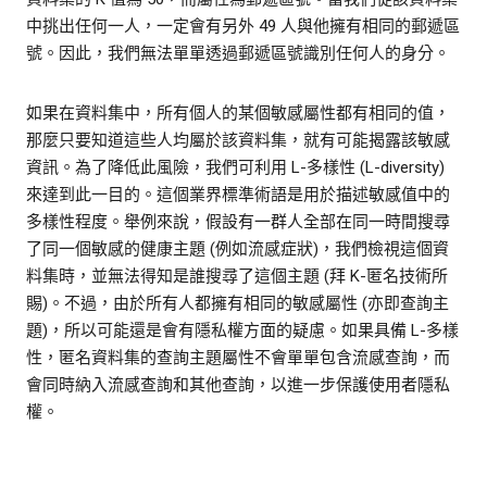
中挑出任何一人，一定會有另外 49 人與他擁有相同的郵遞區
號。因此，我們無法單單透過郵遞區號識別任何人的身分。
如果在資料集中，所有個人的某個敏感屬性都有相同的值，
那麼只要知道這些人均屬於該資料集，就有可能揭露該敏感
資訊。為了降低此風險，我們可利用 L-多樣性 (L-diversity)
來達到此一目的。這個業界標準術語是用於描述敏感值中的
多樣性程度。舉例來說，假設有一群人全部在同一時間搜尋
了同一個敏感的健康主題 (例如流感症狀)，我們檢視這個資
料集時，並無法得知是誰搜尋了這個主題 (拜 K-匿名技術所
賜)。不過，由於所有人都擁有相同的敏感屬性 (亦即查詢主
題)，所以可能還是會有隱私權方面的疑慮。如果具備 L-多樣
性，匿名資料集的查詢主題屬性不會單單包含流感查詢，而
會同時納入流感查詢和其他查詢，以進一步保護使用者隱私
權。