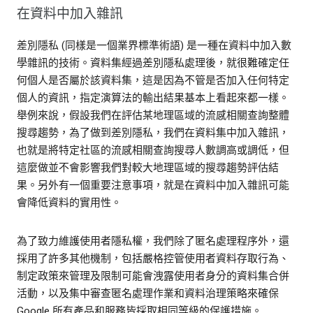
在資料中加入雜訊
差別隱私 (同樣是一個業界標準術語) 是一種在資料中加入數
學雜訊的技術。資料集經過差別隱私處理後，就很難確定任
何個人是否屬於該資料集，這是因為不管是否加入任何特定
個人的資訊，指定演算法的輸出結果基本上看起來都一樣。
舉例來說，假設我們在評估某地理區域的流感相關查詢整體
搜尋趨勢，為了做到差別隱私，我們在資料集中加入雜訊，
也就是將特定社區的流感相關查詢搜尋人數調高或調低，但
這麼做並不會影響我們對較大地理區域的搜尋趨勢評估結
果。另外有一個重要注意事項，就是在資料中加入雜訊可能
會降低資料的實用性。
為了致力維護使用者隱私權，我們除了匿名處理程序外，還
採用了許多其他機制，包括嚴格控管使用者資料存取行為、
制定政策來管理及限制可能會洩露使用者身分的資料集合併
活動，以及集中審查匿名處理作業和資料治理策略來確保
Google 所有產品和服務皆採取相同等級的保護措施。