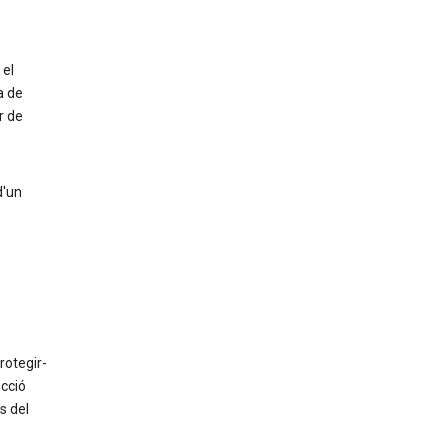
 el
a de
r de
d'un
rotegir-
ecció
s del