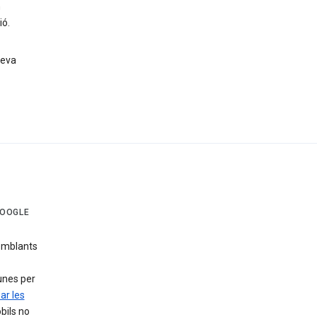
n
ió.
teva
GOOGLE
emblants
gunes per
ar les
bils no