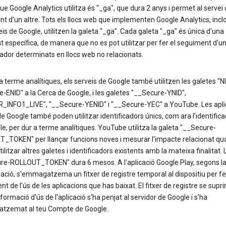
ue Google Analytics utilitza és "_ga", que dura 2 anys i permet al servei d
ant d'un altre. Tots els llocs web que implementen Google Analytics, incl
eis de Google, utilitzen la galeta "_ga". Cada galeta "_ga" és única d'una
t específica, de manera que no es pot utilitzar per fer el seguiment d'un
ador determinats en llocs web no relacionats.
a terme analítiques, els serveis de Google també utilitzen les galetes "NI
-ENID" a la Cerca de Google, i les galetes "__Secure-YNID",
R_INFO1_LIVE", "__Secure-YENID" i "__Secure-YEC" a YouTube. Les apli
e Google també poden utilitzar identificadors únics, com ara l'identifica
e, per dur a terme analítiques. YouTube utilitza la galeta "__Secure-
_TOKEN" per llançar funcions noves i mesurar l'impacte relacionat qu
ilitzar altres galetes i identificadors existents amb la mateixa finalitat. 
re-ROLLOUT_TOKEN" dura 6 mesos. A l'aplicació Google Play, segons la
ació, s'emmagatzema un fitxer de registre temporal al dispositiu per fe
t de l'ús de les aplicacions que has baixat. El fitxer de registre se supr
nformació d'ús de l'aplicació s'ha penjat al servidor de Google i s'ha
zemat al teu Compte de Google.