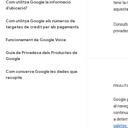
Com utilitza Google la informació
tenir la
d'ubicació?
aquesta 
Com utilitza Google els números de
Consult
targetes de crèdit per als pagaments
privades
Funcionament de Google Voice
Guia de Privadesa dels Productes de
Google
Com conserva Google les dades que
recopila
FINALI
Google 
al naveg
continua
a determ
galetes