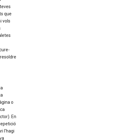
 teves
ts que
i vols
s
aletes
cure-
 resoldre
va
ta
àgina o
ica
ctor). En
epetició
i l'hagi
va