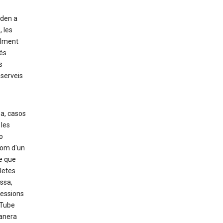
uden a
 les
alment
més
s
 serveis
sa, casos
 les
o
nom d'un
e que
letes
ssa,
ressions
uTube
anera