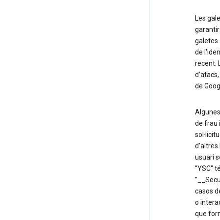
Les gale
garantir
galetes 
de l'ide
recent.
d'atacs,
de Goog
Algunes 
de frau 
sol·lici
d'altres
usuari 
"YSC" té
"__Secur
casos de
o intera
que for