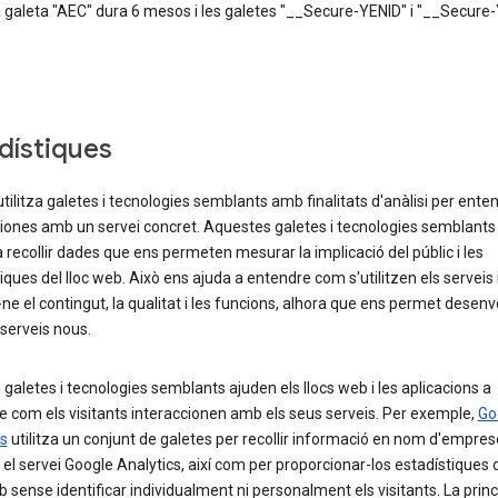
a galeta "AEC" dura 6 mesos i les galetes "__Secure-YENID" i "__Secure-
dístiques
tilitza galetes i tecnologies semblants amb finalitats d'anàlisi per ent
ciones amb un servei concret. Aquestes galetes i tecnologies semblants
 recollir dades que ens permeten mesurar la implicació del públic i les
iques del lloc web. Això ens ajuda a entendre com s'utilitzen els serveis 
-ne el contingut, la qualitat i les funcions, alhora que ens permet desenv
 serveis nous.
galetes i tecnologies semblants ajuden els llocs web i les aplicacions a
 com els visitants interaccionen amb els seus serveis. Per exemple,
Go
cs
utilitza un conjunt de galetes per recollir informació en nom d'empre
n el servei Google Analytics, així com per proporcionar-los estadístiques 
b sense identificar individualment ni personalment els visitants. La princ