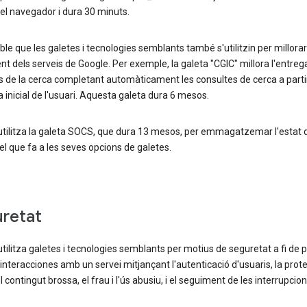
el navegador i dura 30 minuts.
ble que les galetes i tecnologies semblants també s'utilitzin per millorar
t dels serveis de Google. Per exemple, la galeta "CGIC" millora l'entreg
s de la cerca completant automàticament les consultes de cerca a parti
a inicial de l'usuari. Aquesta galeta dura 6 mesos.
utilitza la galeta SOCS, que dura 13 mesos, per emmagatzemar l'estat 
el que fa a les seves opcions de galetes.
retat
tilitza galetes i tecnologies semblants per motius de seguretat a fi de p
interacciones amb un servei mitjançant l'autenticació d'usuaris, la prot
l contingut brossa, el frau i l'ús abusiu, i el seguiment de les interrupcion