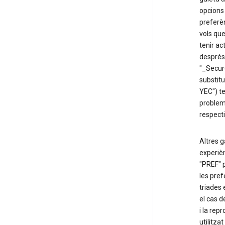
opcions 
preferèn
vols que
tenir ac
després 
"_Secur
substitu
YEC") te
problem
respect
Altres g
experièn
"PREF" 
les pre
triades 
el cas d
i la rep
utilitza