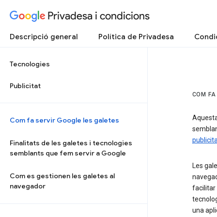
Privadesa i condicions
Descripció general
Política de Privadesa
Condic
Tecnologies
Publicitat
COM FA
Aquesta 
Com fa servir Google les galetes
semblan
publicit
Finalitats de les galetes i tecnologies
semblants que fem servir a Google
Les gale
Com es gestionen les galetes al
navegado
navegador
facilita
tecnolog
una apli