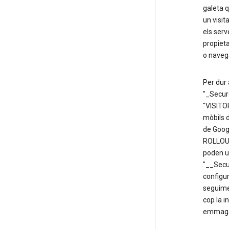
galeta q
un visit
els serv
propieta
o naveg
Per dur 
"_Secure
"VISITO
mòbils d
de Googl
ROLLOUT
poden ut
"__Secu
configur
seguimen
cop la i
emmagat