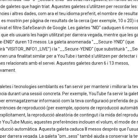
de galetes que hagin triat. Aquestes galetes s'utilitzen per recordar les
cies i altres dades, com ara el teu idioma preferit, el nombre de resulta
 es mostrin per pàgina de resultats de la cerca (per exemple, 10 o 20) i s
tivat el filtre SafeSearch de Google. Les galetes "NID" caduquen 6 meso
que els usuaris les hagin utilitzat per darrera vegada, mentre que les g
e-ENID" duren 13 mesos. La galeta anomenada "__Secure-YNID" (que
irà "VISITOR_INFO1_LIVE") i la "__Secure-YENID" (que substituirà "__Se
nen una finalitat similar per a YouTube i també s'utilitzen per detectar i
es relacionats amb el servei. Aquestes galetes duren 6 i 13 mesos,
ivament.
aletes i tecnologies semblants es fan servir per mantenir i millorar la te
cia durant una sessió concreta. Per exemple, YouTube fa servir la gale
per emmagatzemar informació com la teva configuració preferida de p
ferències de reproducció (per exemple, opcions de reproducció automàt
explícitament, la reproducció aleatòria de contingut i la mida del reprodu
e YouTube Music, aquestes preferències inclouen el volum, el mode de r
roducció automàtica. Aquesta galeta caduca 8 mesos després que l'usuar
t per darrera vegada. La galeta "pm_sess" també ajuda a conservar la te