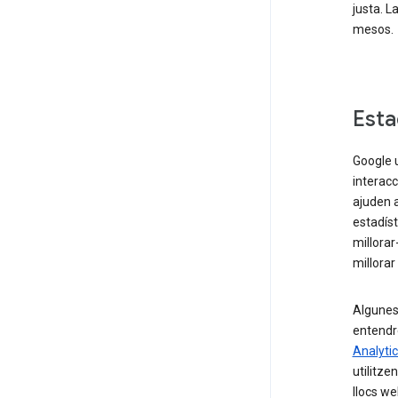
justa. L
mesos.
Esta
Google u
interac
ajuden a
estadíst
millorar
millorar
Algunes 
entendre
Analyti
utilitze
llocs we