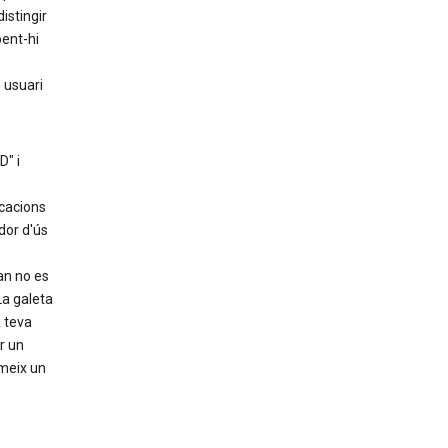
istingir
oent-hi
 usuari
D" i
cacions
dor d'ús
an no es
La galeta
 teva
r un
imeix un