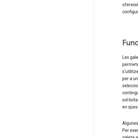
ofereixi
configur
Func
Les gale
permete
s'utilit
per a un
selecci
contingu
sol·lici
en qüest
Algunes 
Per exem
galeta 