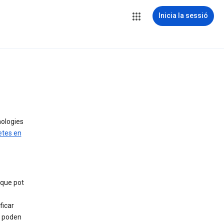
Inicia la sessió
nologies
etes en
 que pot
ficar
, poden