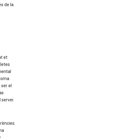
s de la
t et
letes
mental
dioma
ser el
as
l servei
rències.
na
s