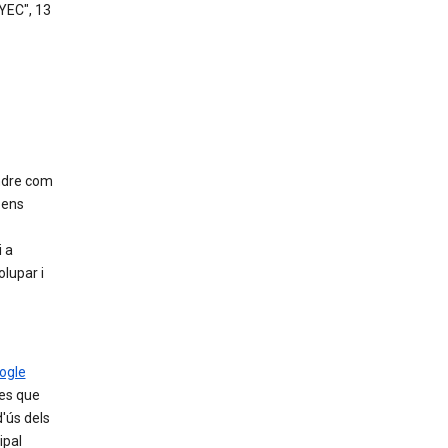
YEC", 13
endre com
 ens
i a
olupar i
ogle
ses que
d'ús dels
ipal