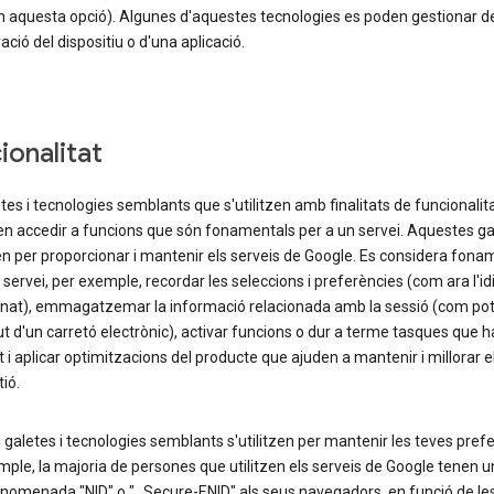
n aquesta opció). Algunes d'aquestes tecnologies es poden gestionar de
ació del dispositiu o d'una aplicació.
ionalitat
tes i tecnologies semblants que s'utilitzen amb finalitats de funcionalita
n accedir a funcions que són fonamentals per a un servei. Aquestes ga
zen per proporcionar i mantenir els serveis de Google. Es considera fona
 servei, per exemple, recordar les seleccions i preferències (com ara l'i
onat), emmagatzemar la informació relacionada amb la sessió (com pot 
t d'un carretó electrònic), activar funcions o dur a terme tasques que h
tat i aplicar optimitzacions del producte que ajuden a mantenir i millorar e
ió.
galetes i tecnologies semblants s'utilitzen per mantenir les teves prefe
ple, la majoria de persones que utilitzen els serveis de Google tenen u
anomenada "NID" o "_Secure-ENID" als seus navegadors, en funció de le