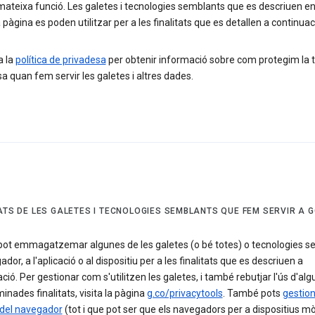
 mateixa funció. Les galetes i tecnologies semblants que es descriuen e
pàgina es poden utilitzar per a les finalitats que es detallen a continuac
a la
política de privadesa
per obtenir informació sobre com protegim la 
a quan fem servir les galetes i altres dades.
TATS DE LES GALETES I TECNOLOGIES SEMBLANTS QUE FEM SERVIR A 
pot emmagatzemar algunes de les galetes (o bé totes) o tecnologies s
ador, a l'aplicació o al dispositiu per a les finalitats que es descriuen a
ció. Per gestionar com s'utilitzen les galetes, i també rebutjar l'ús d'al
inades finalitats, visita la pàgina
g.co/privacytools
. També pots
gestion
 del navegador
(tot i que pot ser que els navegadors per a dispositius mò