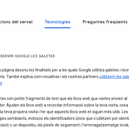
ions del servei
Tecnologies
Preguntes freqüents
 SERVIR GOOGLE LES GALETES
pàgina descriu les finalitats per a les quals Google utilitza galetes i tec
ts. També explica com nosaltres i els nostres partners
utilitzem les gal
at
.
tes són petits fragments de text que els llocs web que visites envien al
r. Ajuden els llocs web a recordar informació sobre la teva visita, cosa
r la teva propera visita i fer que aquests llocs web et siguin més útils. Les
ies semblants, inclosos els identificadors únics que s'utilitzen per identi
cació o un dispositiu, els píxels de seguiment i l'emmagatzematge local