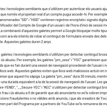
tes i tecnologies semblants que s'utilitzen per autenticar els usuaris aj
 que només el propietari real d'un compte pugui accedir-hi. Per exemple,
anomenades "SID" i "HSID" contenen registres encriptats i signats digit
ntificador del Compte de Google d'un usuari i de l'hora d'inici de sessió 
 La combinació d'aquestes galetes permet a Google bloquejar molts tipu
 com ara els intents de robar el contingut de formularis enviats des dels
le. Aquestes galetes duren 2 anys.
galetes i tecnologies semblants s'utilitzen per detectar contingut bros
i ús abusiu. Per exemple, les galetes "pm_sess" i "YSC" garanteixen que
tuds que es fan durant una sessió de navegació procedeixin de l'usuari i n
 llocs web. Aquestes galetes eviten que llocs web maliciosos actuïn en 
sense que aquest ho sàpiga. La galeta "pm_sess" dura 30 minuts, mentr
 una durada equivalent a la de la sessió de navegació de l'usuari. Les ga
e-YENID", "__Secure-YEC" i "AEC" s'utilitzen per detectar contingut bro
 frau i ús abusiu a fi de garantir que als anunciants no se'ls cobren imp
ccions fraudulentes o no vàlides amb anuncis, i que als creadors de Yo
men part del Programa per a partners de YouTube se'ls remunera de m