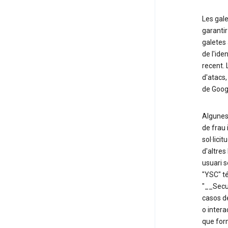
Les gale
garantir
galetes 
de l'ide
recent.
d'atacs,
de Goog
Algunes 
de frau 
sol·lici
d'altres
usuari 
"YSC" té
"__Secur
casos de
o intera
que for