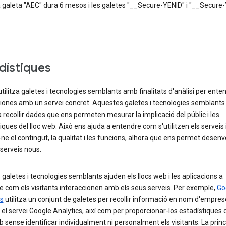
a galeta "AEC" dura 6 mesos i les galetes "__Secure-YENID" i "__Secure-
dístiques
tilitza galetes i tecnologies semblants amb finalitats d'anàlisi per ent
ciones amb un servei concret. Aquestes galetes i tecnologies semblants
 recollir dades que ens permeten mesurar la implicació del públic i les
iques del lloc web. Això ens ajuda a entendre com s'utilitzen els serveis 
-ne el contingut, la qualitat i les funcions, alhora que ens permet desenv
 serveis nous.
galetes i tecnologies semblants ajuden els llocs web i les aplicacions a
 com els visitants interaccionen amb els seus serveis. Per exemple,
Go
cs
utilitza un conjunt de galetes per recollir informació en nom d'empre
n el servei Google Analytics, així com per proporcionar-los estadístiques 
b sense identificar individualment ni personalment els visitants. La princ