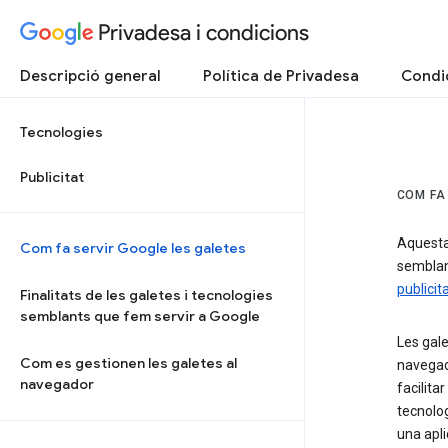
Privadesa i condicions
Descripció general
Política de Privadesa
Condic
Tecnologies
Publicitat
COM FA
Aquesta 
Com fa servir Google les galetes
semblan
publicit
Finalitats de les galetes i tecnologies
semblants que fem servir a Google
Les gale
Com es gestionen les galetes al
navegado
navegador
facilita
tecnolog
una apli