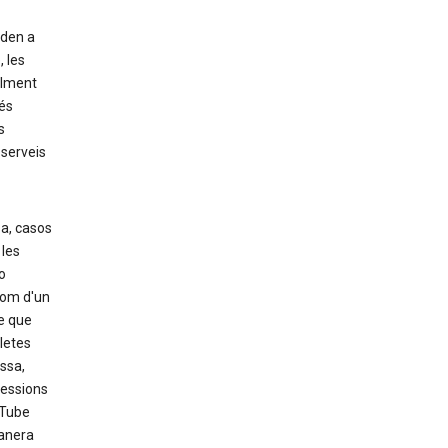
uden a
 les
alment
més
s
 serveis
sa, casos
 les
o
nom d'un
e que
letes
ssa,
ressions
uTube
anera