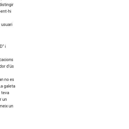
istingir
oent-hi
 usuari
D" i
cacions
dor d'ús
an no es
La galeta
 teva
r un
imeix un