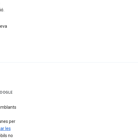
n
ió.
teva
GOOGLE
emblants
gunes per
ar les
bils no