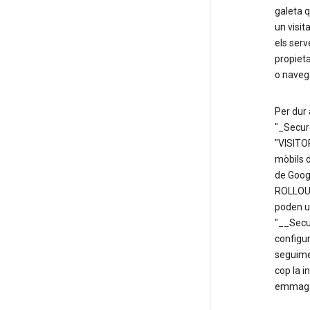
galeta q
un visit
els serv
propieta
o naveg
Per dur 
"_Secure
"VISITO
mòbils d
de Googl
ROLLOUT
poden ut
"__Secu
configur
seguimen
cop la i
emmagat