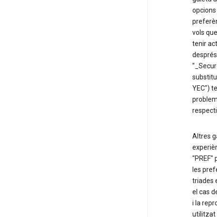
opcions 
preferèn
vols que
tenir ac
després 
"_Secur
substitu
YEC") te
problem
respect
Altres g
experièn
"PREF" 
les pre
triades 
el cas d
i la rep
utilitza