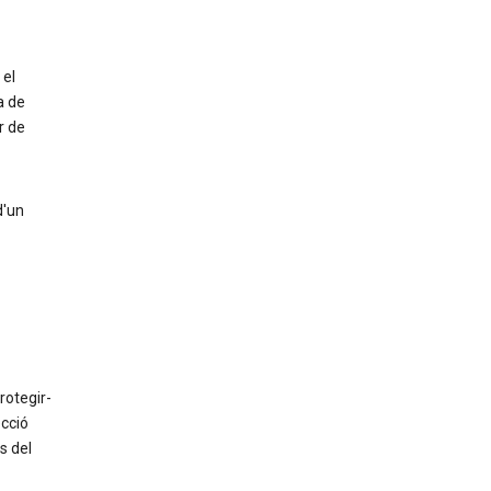
 el
a de
r de
d'un
rotegir-
ecció
s del