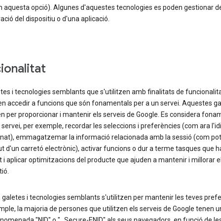
n aquesta opció). Algunes d'aquestes tecnologies es poden gestionar de
ació del dispositiu o d'una aplicació.
ionalitat
tes i tecnologies semblants que s'utilitzen amb finalitats de funcionalita
n accedir a funcions que són fonamentals per a un servei. Aquestes ga
zen per proporcionar i mantenir els serveis de Google. Es considera fona
 servei, per exemple, recordar les seleccions i preferències (com ara l'i
onat), emmagatzemar la informació relacionada amb la sessió (com pot 
t d'un carretó electrònic), activar funcions o dur a terme tasques que h
tat i aplicar optimitzacions del producte que ajuden a mantenir i millorar e
ió.
galetes i tecnologies semblants s'utilitzen per mantenir les teves prefe
ple, la majoria de persones que utilitzen els serveis de Google tenen u
anomenada "NID" o "_Secure-ENID" als seus navegadors, en funció de le