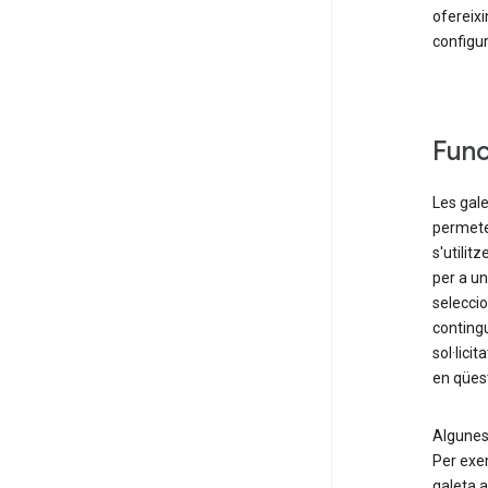
ofereixi
configur
Func
Les gale
permete
s'utilit
per a un
selecci
contingu
sol·lici
en qüest
Algunes 
Per exem
galeta 