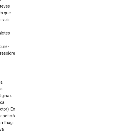
 teves
ts que
i vols
s
aletes
cure-
 resoldre
va
ta
àgina o
ica
ctor). En
epetició
i l'hagi
va