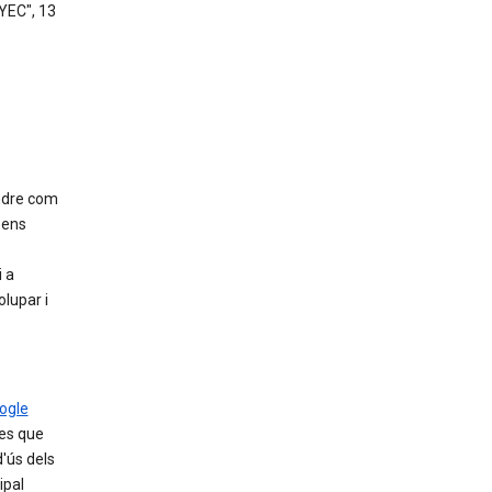
YEC", 13
endre com
 ens
i a
olupar i
ogle
ses que
d'ús dels
ipal