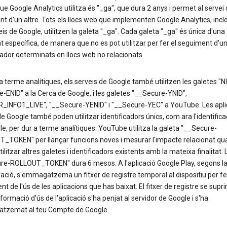
ue Google Analytics utilitza és "_ga", que dura 2 anys i permet al servei d
ant d'un altre. Tots els llocs web que implementen Google Analytics, incl
eis de Google, utilitzen la galeta "_ga". Cada galeta "_ga" és única d'una
t específica, de manera que no es pot utilitzar per fer el seguiment d'un
ador determinats en llocs web no relacionats.
a terme analítiques, els serveis de Google també utilitzen les galetes "NI
-ENID" a la Cerca de Google, i les galetes "__Secure-YNID",
R_INFO1_LIVE", "__Secure-YENID" i "__Secure-YEC" a YouTube. Les apli
e Google també poden utilitzar identificadors únics, com ara l'identifica
e, per dur a terme analítiques. YouTube utilitza la galeta "__Secure-
_TOKEN" per llançar funcions noves i mesurar l'impacte relacionat qu
ilitzar altres galetes i identificadors existents amb la mateixa finalitat. 
re-ROLLOUT_TOKEN" dura 6 mesos. A l'aplicació Google Play, segons la
ació, s'emmagatzema un fitxer de registre temporal al dispositiu per fe
t de l'ús de les aplicacions que has baixat. El fitxer de registre se supr
nformació d'ús de l'aplicació s'ha penjat al servidor de Google i s'ha
zemat al teu Compte de Google.