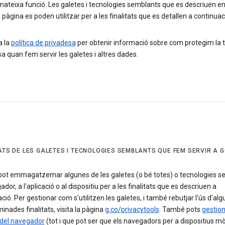
 mateixa funció. Les galetes i tecnologies semblants que es descriuen e
pàgina es poden utilitzar per a les finalitats que es detallen a continuac
a la
política de privadesa
per obtenir informació sobre com protegim la 
a quan fem servir les galetes i altres dades.
TATS DE LES GALETES I TECNOLOGIES SEMBLANTS QUE FEM SERVIR A 
pot emmagatzemar algunes de les galetes (o bé totes) o tecnologies s
ador, a l'aplicació o al dispositiu per a les finalitats que es descriuen a
ció. Per gestionar com s'utilitzen les galetes, i també rebutjar l'ús d'al
inades finalitats, visita la pàgina
g.co/privacytools
. També pots
gestion
 del navegador
(tot i que pot ser que els navegadors per a dispositius mò