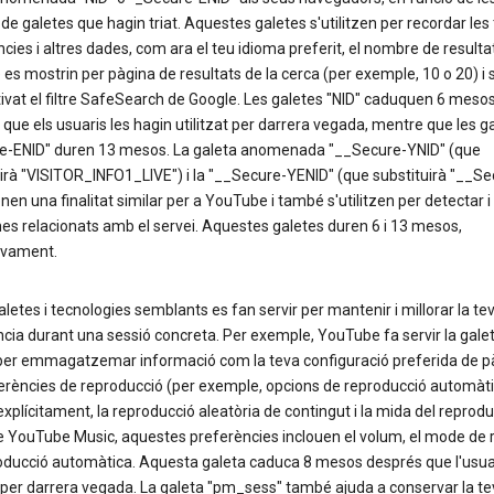
de galetes que hagin triat. Aquestes galetes s'utilitzen per recordar les
cies i altres dades, com ara el teu idioma preferit, el nombre de resulta
 es mostrin per pàgina de resultats de la cerca (per exemple, 10 o 20) i s
tivat el filtre SafeSearch de Google. Les galetes "NID" caduquen 6 meso
que els usuaris les hagin utilitzat per darrera vegada, mentre que les g
e-ENID" duren 13 mesos. La galeta anomenada "__Secure-YNID" (que
irà "VISITOR_INFO1_LIVE") i la "__Secure-YENID" (que substituirà "__Se
nen una finalitat similar per a YouTube i també s'utilitzen per detectar i
es relacionats amb el servei. Aquestes galetes duren 6 i 13 mesos,
ivament.
aletes i tecnologies semblants es fan servir per mantenir i millorar la te
cia durant una sessió concreta. Per exemple, YouTube fa servir la gale
per emmagatzemar informació com la teva configuració preferida de p
ferències de reproducció (per exemple, opcions de reproducció automàt
explícitament, la reproducció aleatòria de contingut i la mida del reprodu
e YouTube Music, aquestes preferències inclouen el volum, el mode de r
roducció automàtica. Aquesta galeta caduca 8 mesos després que l'usuar
t per darrera vegada. La galeta "pm_sess" també ajuda a conservar la te