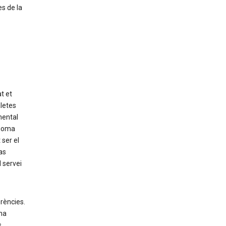
s de la
t et
letes
mental
dioma
ser el
as
l servei
rències.
na
s