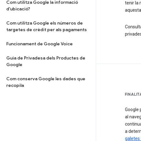
Com utilitza Google la informació
tenir la
d'ubicació?
aquesta 
Com utilitza Google els números de
Consult
targetes de crèdit per als pagaments
privades
Funcionament de Google Voice
Guia de Privadesa dels Productes de
Google
Com conserva Google les dades que
recopila
FINALI
Google 
al naveg
continua
a determ
galetes