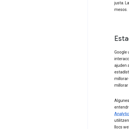
justa. L
mesos.
Esta
Google u
interac
ajuden a
estadíst
millorar
millorar
Algunes 
entendre
Analyti
utilitze
llocs we