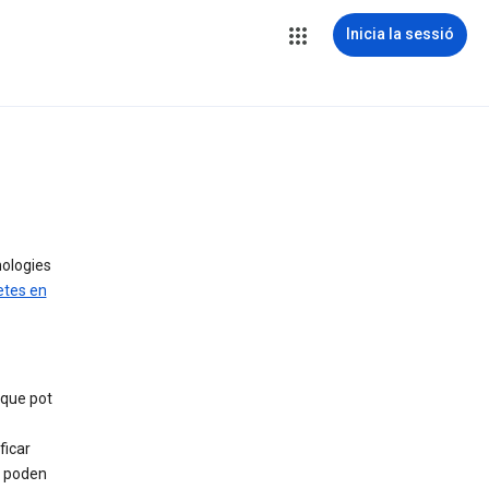
Inicia la sessió
nologies
etes en
 que pot
ficar
, poden