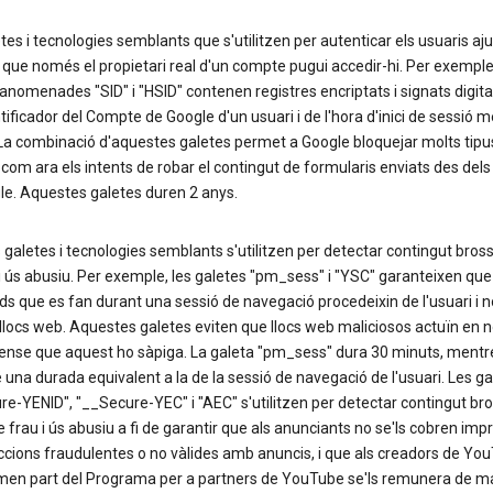
tes i tecnologies semblants que s'utilitzen per autenticar els usuaris aj
 que només el propietari real d'un compte pugui accedir-hi. Per exemple,
anomenades "SID" i "HSID" contenen registres encriptats i signats digit
ntificador del Compte de Google d'un usuari i de l'hora d'inici de sessió 
 La combinació d'aquestes galetes permet a Google bloquejar molts tipu
 com ara els intents de robar el contingut de formularis enviats des dels
le. Aquestes galetes duren 2 anys.
galetes i tecnologies semblants s'utilitzen per detectar contingut bros
i ús abusiu. Per exemple, les galetes "pm_sess" i "YSC" garanteixen que
tuds que es fan durant una sessió de navegació procedeixin de l'usuari i n
 llocs web. Aquestes galetes eviten que llocs web maliciosos actuïn en 
sense que aquest ho sàpiga. La galeta "pm_sess" dura 30 minuts, mentr
 una durada equivalent a la de la sessió de navegació de l'usuari. Les ga
e-YENID", "__Secure-YEC" i "AEC" s'utilitzen per detectar contingut bro
 frau i ús abusiu a fi de garantir que als anunciants no se'ls cobren imp
ccions fraudulentes o no vàlides amb anuncis, i que als creadors de Yo
men part del Programa per a partners de YouTube se'ls remunera de m