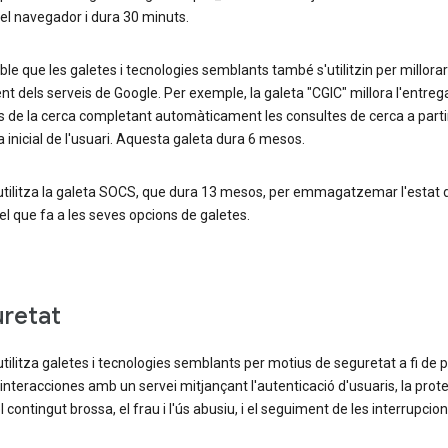
el navegador i dura 30 minuts.
ble que les galetes i tecnologies semblants també s'utilitzin per millorar
t dels serveis de Google. Per exemple, la galeta "CGIC" millora l'entreg
s de la cerca completant automàticament les consultes de cerca a parti
a inicial de l'usuari. Aquesta galeta dura 6 mesos.
utilitza la galeta SOCS, que dura 13 mesos, per emmagatzemar l'estat 
el que fa a les seves opcions de galetes.
retat
tilitza galetes i tecnologies semblants per motius de seguretat a fi de p
interacciones amb un servei mitjançant l'autenticació d'usuaris, la prot
l contingut brossa, el frau i l'ús abusiu, i el seguiment de les interrupcion