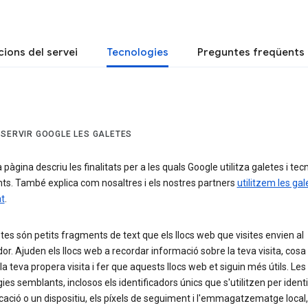
ions del servei
Tecnologies
Preguntes freqüents
 SERVIR GOOGLE LES GALETES
pàgina descriu les finalitats per a les quals Google utilitza galetes i tec
ts. També explica com nosaltres i els nostres partners
utilitzem les gal
at
.
tes són petits fragments de text que els llocs web que visites envien al
r. Ajuden els llocs web a recordar informació sobre la teva visita, cosa
r la teva propera visita i fer que aquests llocs web et siguin més útils. Les
ies semblants, inclosos els identificadors únics que s'utilitzen per identi
cació o un dispositiu, els píxels de seguiment i l'emmagatzematge local