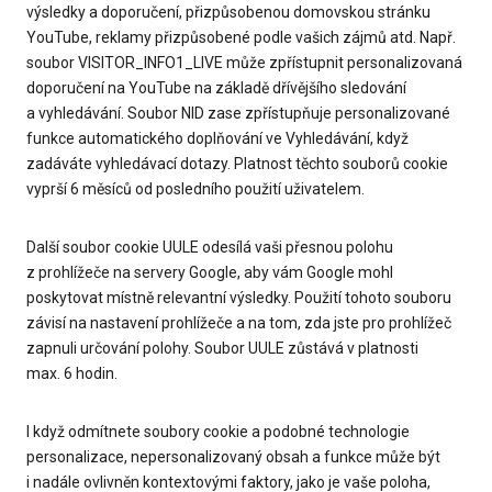
výsledky a doporučení, přizpůsobenou domovskou stránku
YouTube, reklamy přizpůsobené podle vašich zájmů atd. Např.
soubor VISITOR_INFO1_LIVE může zpřístupnit personalizovaná
doporučení na YouTube na základě dřívějšího sledování
a vyhledávání. Soubor NID zase zpřístupňuje personalizované
funkce automatického doplňování ve Vyhledávání, když
zadáváte vyhledávací dotazy. Platnost těchto souborů cookie
vyprší 6 měsíců od posledního použití uživatelem.
Další soubor cookie UULE odesílá vaši přesnou polohu
z prohlížeče na servery Google, aby vám Google mohl
poskytovat místně relevantní výsledky. Použití tohoto souboru
závisí na nastavení prohlížeče a na tom, zda jste pro prohlížeč
zapnuli určování polohy. Soubor UULE zůstává v platnosti
max. 6 hodin.
I když odmítnete soubory cookie a podobné technologie
personalizace, nepersonalizovaný obsah a funkce může být
i nadále ovlivněn kontextovými faktory, jako je vaše poloha,