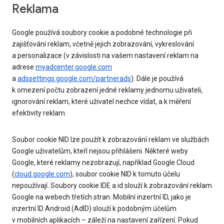
Reklama
Google používá soubory cookie a podobné technologie při
zajišťování reklam, včetně jejich zobrazování, vykreslování
a personalizace (v závislosti na vašem nastavení reklam na
adrese
myadcenter.google.com
a
adssettings.google.com/partnerads
). Dále je používá
k omezení počtu zobrazení jedné reklamy jednomu uživateli,
ignorování reklam, které uživatel nechce vídat, a k měření
efektivity reklam.
Soubor cookie NID lze použít k zobrazování reklam ve službách
Google uživatelům, kteří nejsou přihlášeni. Některé weby
Google, které reklamy nezobrazují, například Google Cloud
(
cloud.google.com
), soubor cookie NID k tomuto účelu
nepoužívají. Soubory cookie IDE a id slouží k zobrazování reklam
Google na webech třetích stran. Mobilní inzertní ID, jako je
inzertní ID Android (AdID) slouží k podobným účelům
v mobilních aplikacích – záleží na nastavení zařízení. Pokud