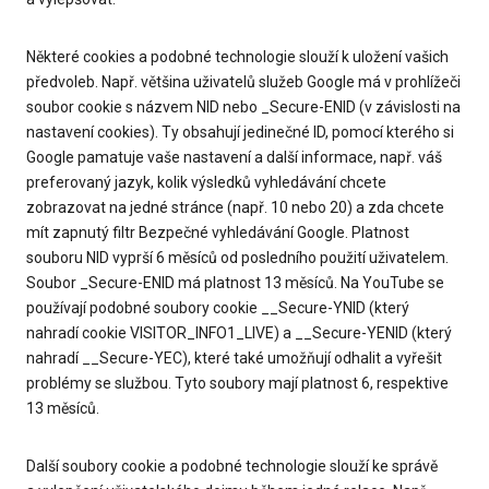
Některé cookies a podobné technologie slouží k uložení vašich
předvoleb. Např. většina uživatelů služeb Google má v prohlížeči
soubor cookie s názvem NID nebo _Secure-ENID (v závislosti na
nastavení cookies). Ty obsahují jedinečné ID, pomocí kterého si
Google pamatuje vaše nastavení a další informace, např. váš
preferovaný jazyk, kolik výsledků vyhledávání chcete
zobrazovat na jedné stránce (např. 10 nebo 20) a zda chcete
mít zapnutý filtr Bezpečné vyhledávání Google. Platnost
souboru NID vyprší 6 měsíců od posledního použití uživatelem.
Soubor _Secure-ENID má platnost 13 měsíců. Na YouTube se
používají podobné soubory cookie __Secure-YNID (který
nahradí cookie VISITOR_INFO1_LIVE) a __Secure-YENID (který
nahradí __Secure-YEC), které také umožňují odhalit a vyřešit
problémy se službou. Tyto soubory mají platnost 6, respektive
13 měsíců.
Další soubory cookie a podobné technologie slouží ke správě