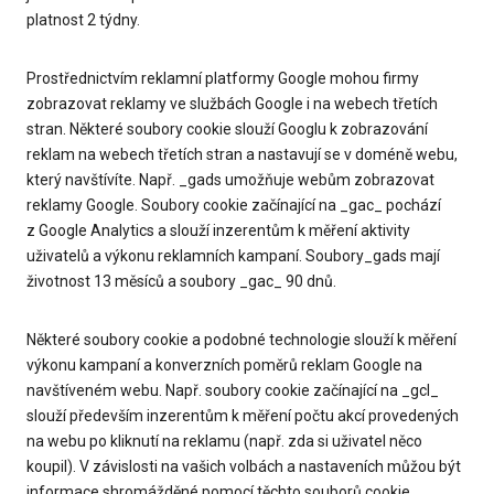
platnost 2 týdny.
Prostřednictvím reklamní platformy Google mohou firmy
zobrazovat reklamy ve službách Google i na webech třetích
stran. Některé soubory cookie slouží Googlu k zobrazování
reklam na webech třetích stran a nastavují se v doméně webu,
který navštívíte. Např. _gads umožňuje webům zobrazovat
reklamy Google. Soubory cookie začínající na _gac_ pochází
z Google Analytics a slouží inzerentům k měření aktivity
uživatelů a výkonu reklamních kampaní. Soubory_gads mají
životnost 13 měsíců a soubory _gac_ 90 dnů.
Některé soubory cookie a podobné technologie slouží k měření
výkonu kampaní a konverzních poměrů reklam Google na
navštíveném webu. Např. soubory cookie začínající na _gcl_
slouží především inzerentům k měření počtu akcí provedených
na webu po kliknutí na reklamu (např. zda si uživatel něco
koupil). V závislosti na vašich volbách a nastaveních můžou být
informace shromážděné pomocí těchto souborů cookie