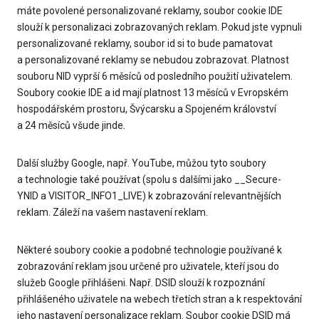
máte povolené personalizované reklamy, soubor cookie IDE
slouží k personalizaci zobrazovaných reklam. Pokud jste vypnuli
personalizované reklamy, soubor id si to bude pamatovat
a personalizované reklamy se nebudou zobrazovat. Platnost
souboru NID vyprší 6 měsíců od posledního použití uživatelem.
Soubory cookie IDE a id mají platnost 13 měsíců v Evropském
hospodářském prostoru, Švýcarsku a Spojeném království
a 24 měsíců všude jinde.
Další služby Google, např. YouTube, můžou tyto soubory
a technologie také používat (spolu s dalšími jako __Secure-
YNID a VISITOR_INFO1_LIVE) k zobrazování relevantnějších
reklam. Záleží na vašem nastavení reklam.
Některé soubory cookie a podobné technologie používané k
zobrazování reklam jsou určené pro uživatele, kteří jsou do
služeb Google přihlášeni. Např. DSID slouží k rozpoznání
přihlášeného uživatele na webech třetích stran a k respektování
jeho nastavení personalizace reklam. Soubor cookie DSID má