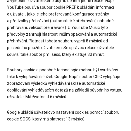
a vylepšení uživatelského dojmu během jedné relace. Např.
YouTube používá soubor cookie PREF k ukládání informací
o uživateli, jako je jeho preferovaná konfigurace stránky
a předvolby přehrávání (automatické přehrávání, náhodné
přehrávání, velikost přehrávače). U YouTube Music tyto
předvolby zahrnují hlasitost, režim opakování a automatické
přehrávání. Platnost tohoto souboru vyprší 8 měsíců od
posledního použití uživatelem. Se správou relace uživatele
souvisí také soubor pm_sess, který existuje 30 minut.
Soubory cookie a podobné technologie mohou být využívány
také k vylepšování služeb Google. Např. soubor CGIC vylepšuje
zobrazování výsledků vyhledávání skrze automatické
doplňování vyhledávacích dotazů na základě původního vstupu
uživatele. Má životnost 6 měsíců.
Google ukládá uživatelovo nastavení cookies pomocí souboru
cookie SOCS, který má platnost 13 měsíců.