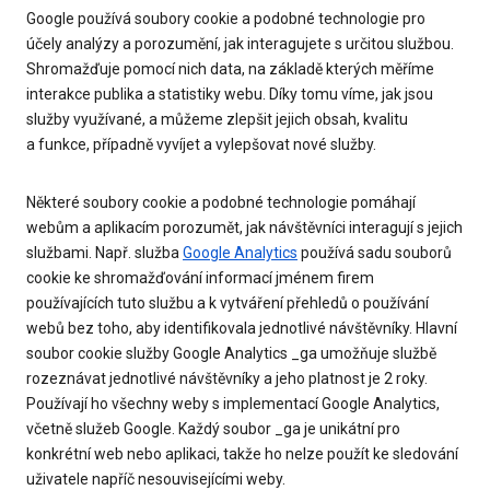
Google používá soubory cookie a podobné technologie pro
účely analýzy a porozumění, jak interagujete s určitou službou.
Shromažďuje pomocí nich data, na základě kterých měříme
interakce publika a statistiky webu. Díky tomu víme, jak jsou
služby využívané, a můžeme zlepšit jejich obsah, kvalitu
a funkce, případně vyvíjet a vylepšovat nové služby.
Některé soubory cookie a podobné technologie pomáhají
webům a aplikacím porozumět, jak návštěvníci interagují s jejich
službami. Např. služba
Google Analytics
používá sadu souborů
cookie ke shromažďování informací jménem firem
používajících tuto službu a k vytváření přehledů o používání
webů bez toho, aby identifikovala jednotlivé návštěvníky. Hlavní
soubor cookie služby Google Analytics _ga umožňuje službě
rozeznávat jednotlivé návštěvníky a jeho platnost je 2 roky.
Používají ho všechny weby s implementací Google Analytics,
včetně služeb Google. Každý soubor _ga je unikátní pro
konkrétní web nebo aplikaci, takže ho nelze použít ke sledování
uživatele napříč nesouvisejícími weby.