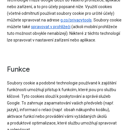
technologie může Google uložit do vašeho prohlížeče, aplikace
nebo zařízení, a to pro účely popsané níže. Využití cookies
(včetně odmítnutí používat soubory cookie pro určité účely)
můžete spravovat na adrese
g.co/privacytools
. Soubory cookie
můžete také
spravovat v prohlížeči
(ačkoli mobilní prohlížeče
tuto možnost obvykle nenabízejí). Některé z těchto technologií
lze spravovat v nastavení zařízení nebo aplikace.
Funkce
Soubory cookie a podobné technologie používané k zajištění
funkčnosti umožňují přístup k funkcím, které jsou pro službu
klíčové. Tyto cookies slouží k poskytování a správě služeb
Google. To zahrnuje zapamatování vašich předvoleb (např.
jazyk), informací o relaci (např. obsah nákupního košíku),
aktivace funkcí nebo provádění vámi vyžádaných úkolů
a produktové optimalizace, které službu umožňují spravovat
a vylepšovat.