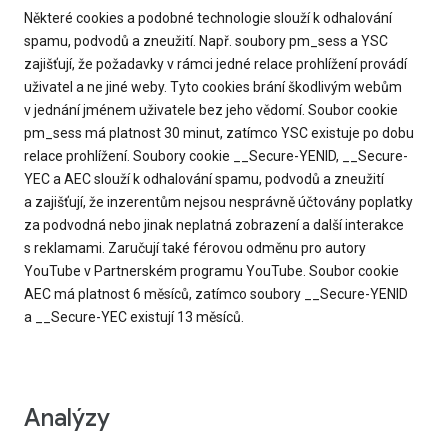
Některé cookies a podobné technologie slouží k odhalování
spamu, podvodů a zneužití. Např. soubory pm_sess a YSC
zajišťují, že požadavky v rámci jedné relace prohlížení provádí
uživatel a ne jiné weby. Tyto cookies brání škodlivým webům
v jednání jménem uživatele bez jeho vědomí. Soubor cookie
pm_sess má platnost 30 minut, zatímco YSC existuje po dobu
relace prohlížení. Soubory cookie __Secure-YENID, __Secure-
YEC a AEC slouží k odhalování spamu, podvodů a zneužití
a zajišťují, že inzerentům nejsou nesprávně účtovány poplatky
za podvodná nebo jinak neplatná zobrazení a další interakce
s reklamami. Zaručují také férovou odměnu pro autory
YouTube v Partnerském programu YouTube. Soubor cookie
AEC má platnost 6 měsíců, zatímco soubory __Secure-YENID
a __Secure-YEC existují 13 měsíců.
Analýzy