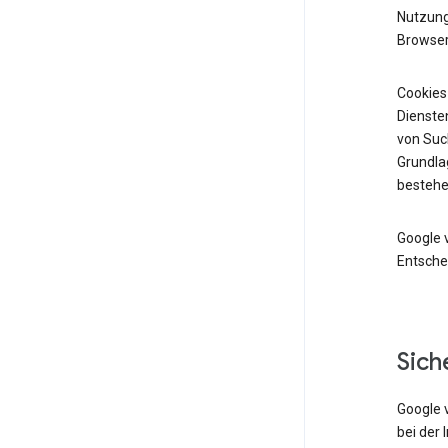
Nutzung 
Browser
Cookies
Diensten
von Suc
Grundlag
bestehe
Google 
Entsche
Sich
Google 
bei der