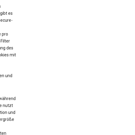
u
gibt es
Secure-
e pro
Filter
ung des
kies mit
en und
 während
e nutzt
tion und
yergröße
zten