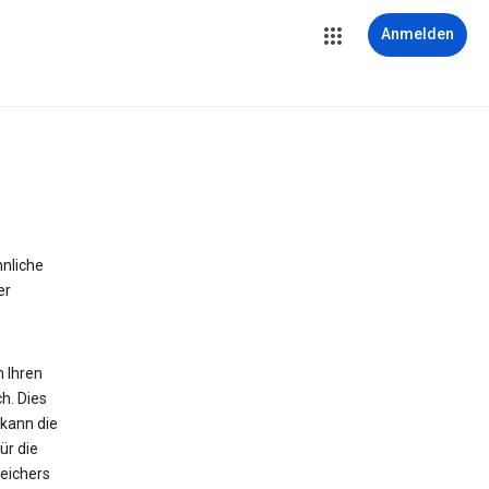
Anmelden
hnliche
er
n Ihren
h. Dies
 kann die
ür die
peichers