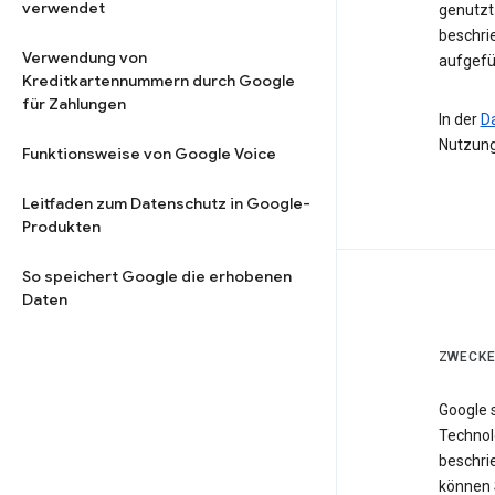
verwendet
genutzt 
beschri
Verwendung von
aufgefü
Kreditkartennummern durch Google
für Zahlungen
In der
D
Nutzung
Funktionsweise von Google Voice
Leitfaden zum Datenschutz in Google-
Produkten
So speichert Google die erhobenen
Daten
ZWECKE
Google 
Technol
beschri
können 