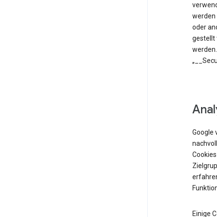
verwend
werden 
oder an
gestell
werden.
„__Secu
Anal
Google 
nachvol
Cookies
Zielgrup
erfahren
Funktio
Einige 