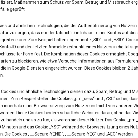
ifiziert, Maßnahmen zum Schutz vor Spam, Betrug und Missbrauch erg
älle geprüft.
ies und ähnlichen Technologien, die der Authentifizierung von Nutzern 
afür zu sorgen, dass nur der tatsächliche Inhaber eines Kontos auf die
ugreifen kann. Zum Beispiel halten sogenannte „SID“- und „HSID“-Cooki
onto‑ID und den letzten Anmeldezeitpunkt eines Nutzers in digital sign
chlüsselter Form fest. Die Kombination dieser Cookies ermöglicht Googl
sarten zu blockieren, wie etwa Versuche, Informationen aus Formularen
 die in Google-Diensten eingereicht wurden. Diese Cookies bleiben 2 Jah
n.
Cookies und ähnliche Technologien dienen dazu, Spam, Betrug und Mi
nen. Zum Beispiel stellen die Cookies „pm_sess“ und „YSC“ sicher, das
n innerhalb einer Browsersitzung vom Nutzer und nicht von anderen W
t werden. Diese Cookies hindern schädliche Websites daran, ohne das W
zu handeln und so zu tun, als wären sie dieser Nutzer. Das Cookie „pm
30 Minuten und das Cookie „YSC“ während der Browsersitzung eines Nut
n. Die Cookies „__Secure-YENID“, „__Secure-YEC“ und „AEC“ werden