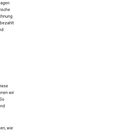
ragen
rische
echnung
bezahlt
nd
Diese
enen wir
 So
und
en, wie