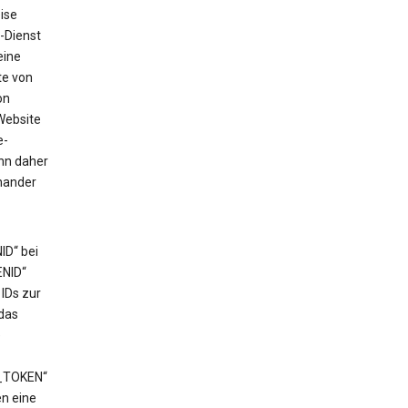
ise
-Dienst
eine
te von
on
Website
e-
ann daher
nander
ID“ bei
ENID“
IDs zur
das
e
T_TOKEN“
en eine