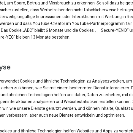
et, um Spam, Betrug und Missbrauch zu erkennen. So soll dazu beiget
sicherzustellen, dass Werbetreibenden nicht fälschlicherweise betrüge
derweitig ungültige Impressionen oder Interaktionen mit Werbung in R
t werden und dass YouTube-Creator im YouTube-Partnerprogramm fair 
 Das Cookie „AEC“ bleibt 6 Monate und die Cookies „__Secure-YENID“ u
re-YEC“ bleiben 13 Monate bestehen.
yse
verwendet Cookies und ähnliche Technologien zu Analysezwecken, um
lziehen zu können, wie Sie mit einem bestimmten Dienst interagieren. 
 und ähnlichen Technologien helfen uns dabei, Daten zu erheben, mit d
peninteraktionen analysieren und Websitestatistiken erstellen können.
 wir, wie unsere Dienste genutzt werden, und können Inhalte, Qualität 
nen verbessern, aber auch neue Dienste entwickeln und optimieren.
Cookies und ähnliche Technologien helfen Websites und Apps zu versteh