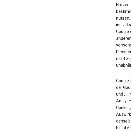
Nutzer m
bestimm
nutzen,
individu
Google 
anderen 
verwende
Diensten
nicht z
unabhän
Google-
der Goo
und „__
Analyse
Cookie 
Auswirk
denselb
bleibt 6