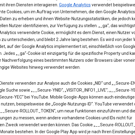
it ihren Diensten interagieren.
Google Analytics
verwendet beispielswe
te Cookies, um im Auftrag von Unternehmen, die den Google Analytics
 Daten zu erheben und ihnen Website-Nutzungsstatistiken, die jedoch k
ellen Nutzer identifizieren, zur Verfügung zu stellen. „_ga“, das wichtigs
Analytics verwendete Cookie, ermöglicht es dem Dienst, einen Nutzer v
zu unterscheiden, und bleibt 2 Jahre lang bestehen. Es wird von jeder 
t, auf der Google Analytics implementiert ist, einschließlich von Googl
. Jedes „_ga“-Cookie ist einzigartig für die spezifische Property und k
ur Nachverfolgung eines bestimmten Nutzers oder Browsers über vonei
gige Websites hinweg verwendet werden.
Dienste verwenden zur Analyse auch die Cookies „NID“ und „_Secure-EN
gle Suche sowie „__Secure-YNID“, „VISITOR_INFO1_LIVE“, „__Secure-Y
Secure-YEC“ bei YouTube. Mobile Google-Apps können auch eindeutige 
 nutzen, beispielsweise die „Google-Nutzungs-ID“. YouTube verwendet 
„__Secure-ROLLOUT_TOKEN“, um neue Funktionen einzuführen und di
ungen zu messen, wenn andere vorhandene Cookies und IDs nicht für
en Zweck verwendet werden können. Das Cookie „__Secure-ROLLOU
 Monate bestehen. In der Google Play App wird je nach Ihren Einstellung