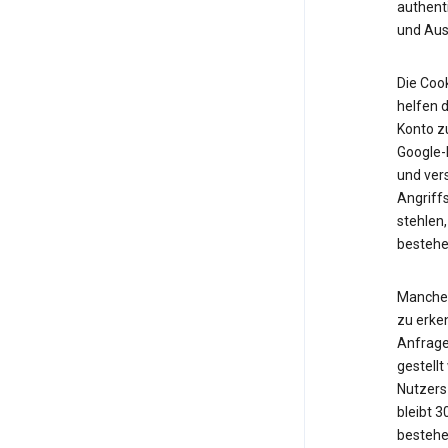
authent
und Ausf
Die Cook
helfen d
Konto z
Google-K
und vers
Angriff
stehlen,
bestehe
Manche 
zu erken
Anfrage
gestell
Nutzers 
bleibt 
bestehe