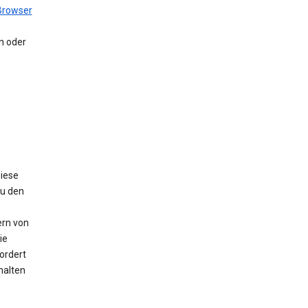
Browser
en oder
Diese
Zu den
ern von
ie
ordert
halten