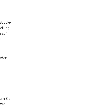
 Google-
tellung
n auf
e
okie-
 um Sie
tzer