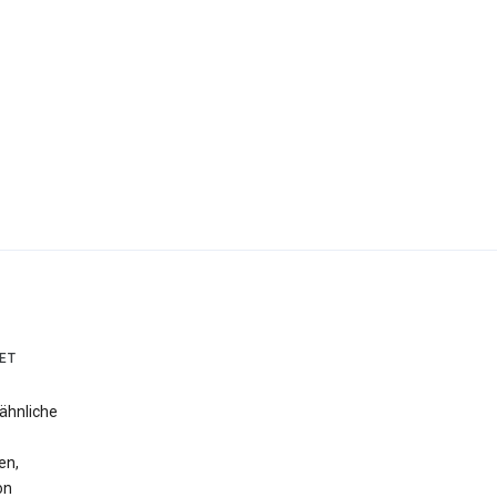
ET
ähnliche
en,
on