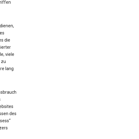
riffen
dienen,
ses
es die
ierter
e, viele
 zu
re lang
ssbrauch
s
ebsites
issen des
_sess“
zers