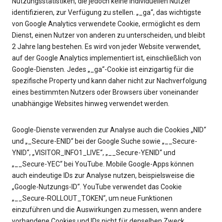
Nutzungsstatistiken, die jedoch keine individuellen Nutzer
identifizieren, zur Verfügung zu stellen. „_ga“, das wichtigste
von Google Analytics verwendete Cookie, ermöglicht es dem
Dienst, einen Nutzer von anderen zu unterscheiden, und bleibt
2 Jahre lang bestehen. Es wird von jeder Website verwendet,
auf der Google Analytics implementiert ist, einschließlich von
Google-Diensten. Jedes „_ga“-Cookie ist einzigartig für die
spezifische Property und kann daher nicht zur Nachverfolgung
eines bestimmten Nutzers oder Browsers über voneinander
unabhängige Websites hinweg verwendet werden.
Google-Dienste verwenden zur Analyse auch die Cookies „NID“
und „_Secure-ENID“ bei der Google Suche sowie „__Secure-
YNID“, „VISITOR_INFO1_LIVE“, „__Secure-YENID“ und
„__Secure-YEC“ bei YouTube. Mobile Google-Apps können
auch eindeutige IDs zur Analyse nutzen, beispielsweise die
„Google-Nutzungs-ID“. YouTube verwendet das Cookie
„__Secure-ROLLOUT_TOKEN“, um neue Funktionen
einzuführen und die Auswirkungen zu messen, wenn andere
vorhandene Cookies und IDs nicht für denselben Zweck