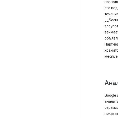
позвол
его вед
течение
__Secu
злоупот
взимае
объявле
Партне
хранитс
месяце
Ана
Google 
аналити
сервис
показат