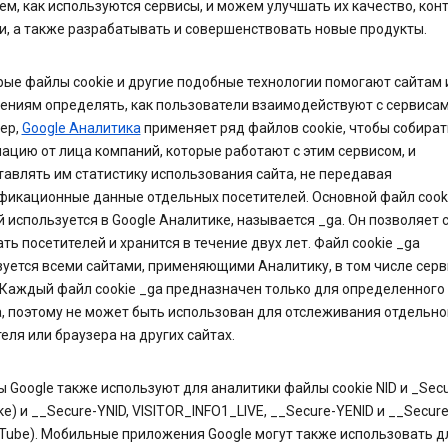
м, как используются сервисы, и можем улучшать их качество, конт
, а также разрабатывать и совершенствовать новые продукты.
ые файлы cookie и другие подобные технологии помогают сайтам 
ениям определять, как пользователи взаимодействуют с сервисам
ер,
Google Аналитика
применяет ряд файлов cookie, чтобы собират
цию от лица компаний, которые работают с этим сервисом, и
авлять им статистику использования сайта, не передавая
фикационные данные отдельных посетителей. Основной файл cooki
 используется в Google Аналитике, называется _ga. Он позволяет 
ть посетителей и хранится в течение двух лет. Файл cookie _ga
зуется всеми сайтами, применяющими Аналитику, в том числе сер
 Каждый файл cookie _ga предназначен только для определенного
, поэтому не может быть использован для отслеживания отдельно
еля или браузера на других сайтах.
 Google также используют для аналитики файлы cookie NID и _Secu
ке) и __Secure-YNID, VISITOR_INFO1_LIVE, __Secure-YENID и __Secur
Tube). Мобильные приложения Google могут также использовать д