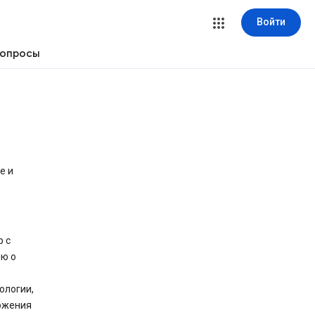
Войти
вопросы
e и
р с
ию о
ологии,
ожения