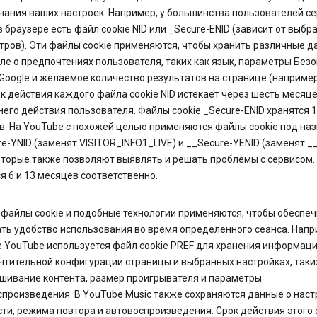
нания ваших настроек. Например, у большинства пользователей с
в браузере есть файл cookie NID или _Secure-ENID (зависит от выбр
ров). Эти файлы cookie применяются, чтобы хранить различные да
ле о предпочтениях пользователя, таких как язык, параметры Без
Google и желаемое количество результатов на странице (например
ок действия каждого файла cookie NID истекает через шесть месяц
его действия пользователя. Файлы cookie _Secure-ENID хранятся 
в. На YouTube с похожей целью применяются файлы cookie под на
e-YNID (заменят VISITOR_INFO1_LIVE) и __Secure-YENID (заменят _
оторые также позволяют выявлять и решать проблемы с сервисом.
я 6 и 13 месяцев соответственно.
файлы cookie и подобные технологии применяются, чтобы обеспеч
ь удобство использования во время определенного сеанса. Напр
 YouTube используется файл cookie PREF для хранения информаци
тительной конфигурации страницы и выбранных настройках, таки
шивание контента, размер проигрывателя и параметры
произведения. В YouTube Music также сохраняются данные о наст
ти, режима повтора и автовоспроизведения. Срок действия этого