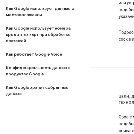
или уст
Как Google использует данные о
подобны
местоположении
указанн
Как Google использует номера
Подроб
кредитных карт при обработке
cookie 
платежей
Как работает Google Voice
Конфиденциальность данных в
продуктах Google
Как Google хранит собранные
данные
ЦЕЛИ, 
ТЕХНО
Google 
подобны
описанн