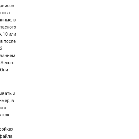
ервисов
анных
нные, в
опасного
, 10 или
ев после
13
званием
_Secure-
 Они
ивать и
имер, в
и о
х как
ройках
 файла