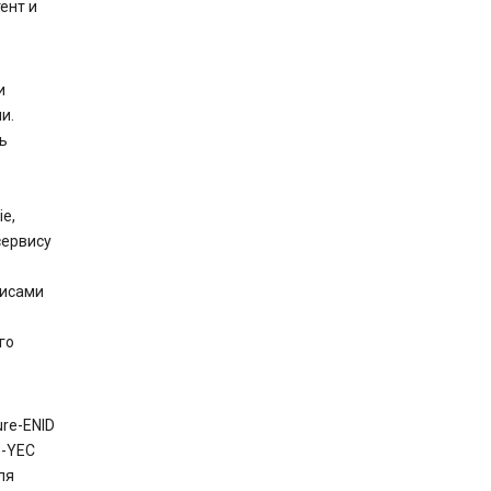
ент и
и
и.
ь
e,
сервису
висами
го
re-ENID
e-YEC
ля