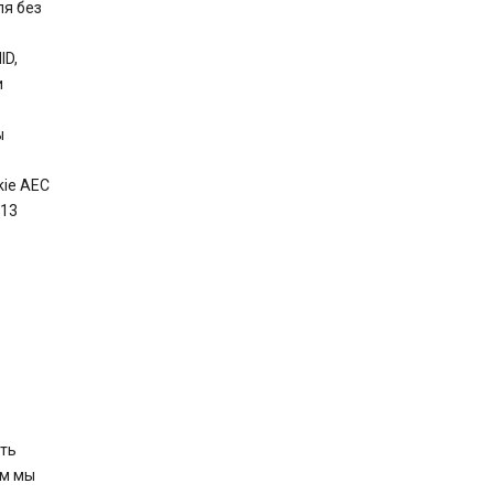
ля без
ID,
и
ы
ie AEC
 13
ть
ям мы