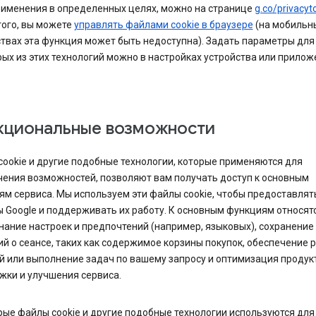
рименения в определенных целях, можно на странице
g.co/privacyt
того, вы можете
управлять файлами cookie в браузере
(на мобильн
твах эта функция может быть недоступна). Задать параметры для
ых из этих технологий можно в настройках устройства или прилож
кциональные возможности
ookie и другие подобные технологии, которые применяются для
чения возможностей, позволяют вам получать доступ к основным
м сервиса. Мы используем эти файлы cookie, чтобы предоставлят
 Google и поддерживать их работу. К основным функциям относят
ание настроек и предпочтений (например, языковых), сохранение
й о сеансе, таких как содержимое корзины покупок, обеспечение 
й или выполнение задач по вашему запросу и оптимизация продук
жки и улучшения сервиса.
ые файлы cookie и другие подобные технологии используются для