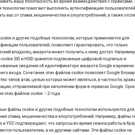
ивать вашу безопасность во время взаимодействия с сервисами. 
и технологии помогают выполнять аутентификацию пользователей
ь вас от спама, мошенничества и злоупотреблений, а также отсл
ookie и другие подобные технологии, которые применяются для
фикации пользователей, позволяют гарантировать, что только
ский владелец аккаунта может получить к нему доступ. Например,
cookie SID и HSID хранятся подписанные цифровой подписью и
ованные сведения об идентификаторе аккаунта Google и времени
его входа. Сочетание этих файлов cookie позволяет Google блоки
во типов атак, целью которых может являться, в частности, краж
ции, отправляемой при заполнении форм в сервисах Google. Срок
я этих файлов cookie – 2 года.
ые файлы cookie и другие подобные технологии используются для
ния спама, мошенничества и злоупотреблений. Например, файлы c
 и YSC подтверждают, что запросы во время сеанса работы в бра
ются пользователем, а не другими сайтами. Эти файлы cookie не