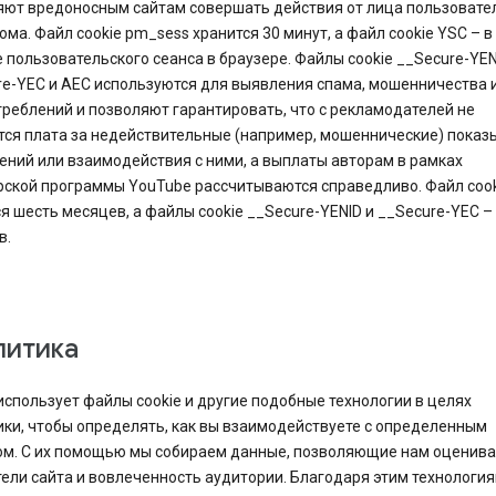
яют вредоносным сайтам совершать действия от лица пользовате
ома. Файл cookie pm_sess хранится 30 минут, а файл cookie YSC – в
 пользовательского сеанса в браузере. Файлы cookie __Secure-YEN
re-YEC и AEC используются для выявления спама, мошенничества 
реблений и позволяют гарантировать, что с рекламодателей не
тся плата за недействительные (например, мошеннические) показ
ний или взаимодействия с ними, а выплаты авторам в рамках
рской программы YouTube рассчитываются справедливо. Файл cook
я шесть месяцев, а файлы cookie __Secure-YENID и __Secure-YEC –
в.
литика
использует файлы cookie и другие подобные технологии в целях
ки, чтобы определять, как вы взаимодействуете с определенным
ом. С их помощью мы собираем данные, позволяющие нам оценива
ели сайта и вовлеченность аудитории. Благодаря этим технологи