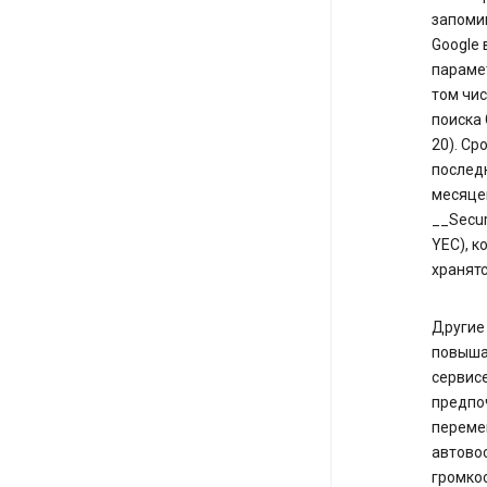
запоми
Google 
парамет
том чис
поиска 
20). Ср
последн
месяце
__Secur
YEC), к
хранятс
Другие 
повышат
сервисе
предпоч
переме
автовос
громкос