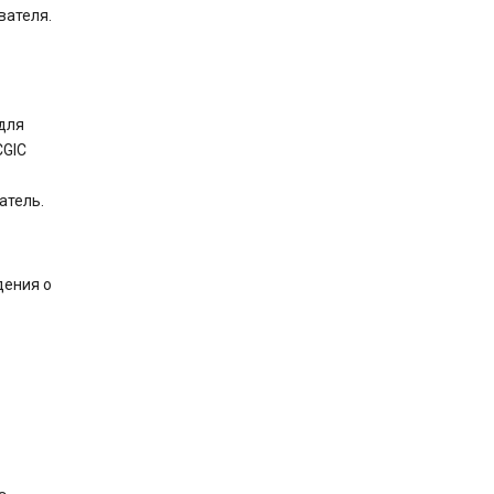
вателя.
для
CGIC
атель.
дения о