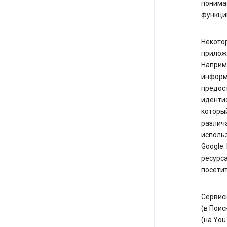
понимае
функции
Некотор
прилож
Наприм
информа
предост
иденти
который
различа
исполь
Google.
ресурса
посетит
Сервисы
(в Поис
(на You