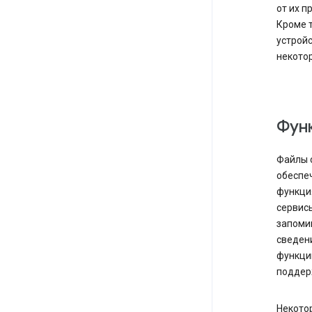
от их п
Кроме 
устройс
некотор
Фун
Файлы c
обеспе
функция
сервисы
запомин
сведени
функци
поддер
Некотор