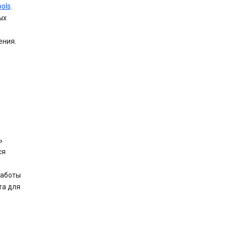
ools
.
ых
ения.
ь
ся
работы
та для