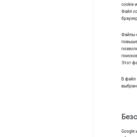
cookie 
Файл co
браузер
Файлы c
повышен
позволя
поисков
Этот фа
В файл 
выбран
Без
Google 