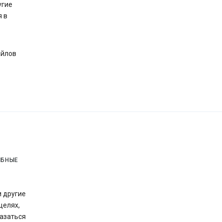
угие
я в
айлов
ОБНЫЕ
и другие
целях,
казаться