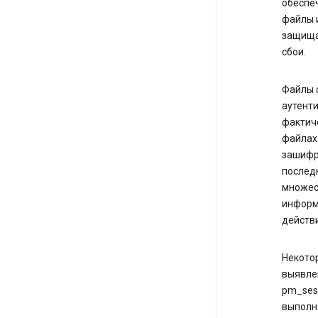
обеспеч
файлы 
защищат
сбои.
Файлы c
аутенти
фактиче
файлах 
зашифр
последн
множест
информа
действи
Некотор
выявле
pm_sess
выполня