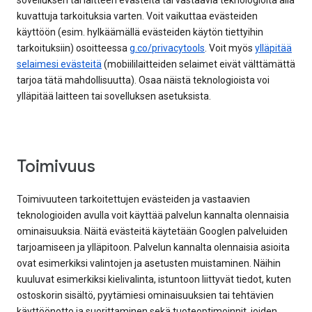
sovelluksen tai laitteen evästeitä tai vastaavia teknologioita alla
kuvattuja tarkoituksia varten. Voit vaikuttaa evästeiden
käyttöön (esim. hylkäämällä evästeiden käytön tiettyihin
tarkoituksiin) osoitteessa
g.co/privacytools
. Voit myös
ylläpitää
selaimesi evästeitä
(mobiililaitteiden selaimet eivät välttämättä
tarjoa tätä mahdollisuutta). Osaa näistä teknologioista voi
ylläpitää laitteen tai sovelluksen asetuksista.
Toimivuus
Toimivuuteen tarkoitettujen evästeiden ja vastaavien
teknologioiden avulla voit käyttää palvelun kannalta olennaisia
ominaisuuksia. Näitä evästeitä käytetään Googlen palveluiden
tarjoamiseen ja ylläpitoon. Palvelun kannalta olennaisia asioita
ovat esimerkiksi valintojen ja asetusten muistaminen. Näihin
kuuluvat esimerkiksi kielivalinta, istuntoon liittyvät tiedot, kuten
ostoskorin sisältö, pyytämiesi ominaisuuksien tai tehtävien
käyttöönotto ja suorittaminen sekä tuoteoptimoinnit, joiden