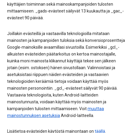
käyttäjien toiminnan sekä mainoskampanjoiden tulosten
mittaamiseen. _gads-evästeet säilyvät 13 kuukautta ja _gac_-
evästeet 90 päivää.
Joillakin evästeillä ja vastaavilla teknologioilla mitataan
mainosten ja kampanjoiden tuloksia sekä konversioprosentteja
Google-mainoksille avaamillasi sivustoilla. Esimerkiksi _gcl_-
alkuisten evästeiden päätarkoitus on kertoa mainostajalle,
kuinka moni mainosta klikannut käyttäjä tekee sen jälkeen
jotain (esim. ostoksen) hänen sivustollaan. Valinnoistasi ja
asetuksistasi riippuen näiden evästeiden ja vastaavien
teknologioiden keräämiä tietoja voidaan käyttää myös
mainosten personointiin. _gcl_-evästeet säilyvät 90 päivää.
Vastaavia teknologioita, kuten Android-laitteiden
mainostunnusta, voidaan käyttää myös mainosten ja
kampanjoiden tulosten mittaamiseen. Voit
muuttaa
mainostunnuksen asetuksia
Android-laitteella.
Lisätietoa evästeiden käytöstä mainontaan on
täällä
.