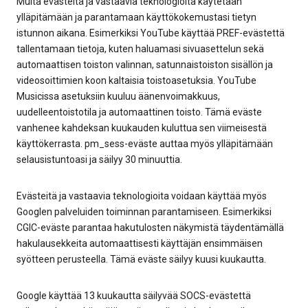
Muita evästeitä ja vastaavia teknologioita käytetään
ylläpitämään ja parantamaan käyttökokemustasi tietyn
istunnon aikana. Esimerkiksi YouTube käyttää PREF-evästettä
tallentamaan tietoja, kuten haluamasi sivuasettelun sekä
automaattisen toiston valinnan, satunnaistoiston sisällön ja
videosoittimien koon kaltaisia toistoasetuksia. YouTube
Musicissa asetuksiin kuuluu äänenvoimakkuus,
uudelleentoistotila ja automaattinen toisto. Tämä eväste
vanhenee kahdeksan kuukauden kuluttua sen viimeisestä
käyttökerrasta. pm_sess-eväste auttaa myös ylläpitämään
selausistuntoasi ja säilyy 30 minuuttia.
Evästeitä ja vastaavia teknologioita voidaan käyttää myös
Googlen palveluiden toiminnan parantamiseen. Esimerkiksi
CGIC-eväste parantaa hakutulosten näkymistä täydentämällä
hakulausekkeita automaattisesti käyttäjän ensimmäisen
syötteen perusteella. Tämä eväste säilyy kuusi kuukautta.
Google käyttää 13 kuukautta säilyvää SOCS-evästettä