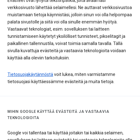
Evästeet ovat lyhyitä tekstinpätkiä, joita avaamasi
verkkosivusto lähettää selaimellesi. Ne auttavat verkkosivustoa
muistamaan tietoja käynnistäsi, jolloin sinun voi olla helpompaa
palata sivustolle ja siitä voi olla sinulle enemmän hyötyä.
Vastaavat teknologiat, esim. sovelluksen tai laitteen
tunnistamiseen käytetyt yksilölliset tunnisteet, pikselitagit ja
paikallinen tallennustila, voivat toimia samalla tavalla. Tällä
sivulla kuvattuja evästeitä ja vastaavia teknologioita voidaan
käyttää alla oleviin tarkoituksiin.
Tietosuojakäytännöstä
voit lukea, miten varmistamme
tietosuojasi käyttäessämme evästeitä ja muita tietoja.
MIHIN GOOGLE KÄYTTÄÄ EVÄSTEITÄ JA VASTAAVIA
TEKNOLOGIOITA
Google voi tallentaa tai käyttää joitakin tai kaikkia selaimen,