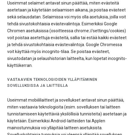
Useimmat selaimet antavat sinun päättää, miten evästeitä
asetetaan ja käytetään selaamisen aikana, ja poistaa evästeet
sekä selausdatan. Selaimissa voi myös olla asetuksia, joilla voit
tehdä sivustokohtaisia evästevalintoja. Esimerkiksi Google
Chromen asetuksissa (osoitteessa chrome://settings/cookies)
voit poistaa asetettuja evästeitä, sallia tai estää kaikki evästeet
ja tehdä sivustokohtaisia evästevalintoja. Google Chromessa
voit käyttää myös incognito-tilaa. Se poistaa evästeet,
sivustodatan ja selaushistorian laitteelta, kun lopetat incognito-
käyttökerran.
VASTAAVIEN TEKNOLOGIOIDEN YLLÄPITÄMINEN
SOVELLUKSISSA JA LAITTEILLA
Useimmat mobiililaitteet ja sovellukset antavat sinun päättää,
miten vastaavia teknologioita (esim. sovelluksen tai laitteen
tunnistamiseen käytettäviä yksilöllisiä tunnisteita) asetetaan ja
käytetään. Esimerkiksi Android-laitteiden tai Applen
mainostunnuksia voi ylläpitää laitteen asetuksista.
Sovelluskohtaisia tunnuksia voi yleensä ylläpitää sovelluksen