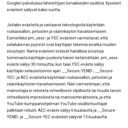
Googlen palveluissa lähetettyjen lomakkeiden sisältöä. Kyseiset
evästeet säilyvät kaksi vuotta.
Joitakin evästeitä ja vastaavia teknologioita käytetään
roskasisällön, petosten ja väärinkäytön havaitsemiseen.
Esimerkiksi pm_sess- ja YSC-evästeet varmistavat, että
selailukerran pyynnöt ovat käyttäjän tekemiä eivätkä muiden
sivustojen. Nämä evästeet estävät haitallisia sivustoja
toimimasta käyttäjän puolesta hänen tietämättään. pm_sess-
eväste säilyy 30 minuuttia, kun taas YSC-eväste säilyy
käyttäjän selausistunnon ajan. __Secure-YENID-, __Secure-
YEC- ja AEC-evästeitä käytetään roskasisällön, petosten ja
väärinkäytösten havaitsemiseen. Näin varmistetaan, että
mainostajia ei veloiteta virheellisesti vilpillisistä tai muulla tavoin
virheellisistä impressioista tai mainosinteraktioista, ja että
YouTube-kumppaniohjelman YouTube-sisällöntuottajat
palkitaan reilusti. AEC-eväste säilyy 6 kuukautta ja __Secure-
YENID- ja __Secure-YEC-evästeet säilyvät 13 kuukautta.