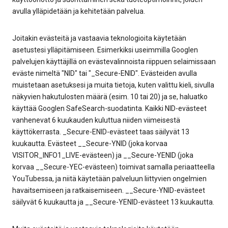
avulla ylläpidetään ja kehitetään palvelua.
Joitakin evästeitä ja vastaavia teknologioita käytetään
asetustesi ylläpitämiseen. Esimerkiksi useimmilla Googlen
palvelujen käyttäjillä on evästevalinnoista riippuen selaimissaan
eväste nimeltä "NID" tai "_Secure-ENID". Evästeiden avulla
muistetaan asetuksesi ja muita tietoja, kuten valittu kieli, sivulla
näkyvien hakutulosten määrä (esim. 10 tai 20) ja se, haluatko
käyttää Googlen SafeSearch-suodatinta. Kaikki NID-evästeet
vanhenevat 6 kuukauden kuluttua niiden viimeisestä
käyttökerrasta. _Secure-ENID-evästeet taas säilyvät 13
kuukautta. Evästeet __Secure-YNID (joka korvaa
VISITOR_INFO1_LIVE-evästeen) ja __Secure-YENID (joka
korvaa __Secure-YEC-evästeen) toimivat samalla periaatteella
YouTubessa, ja niitä käytetään palveluun liittyvien ongelmien
havaitsemiseen ja ratkaisemiseen. __Secure-YNID-evästeet
säilyvät 6 kuukautta ja __Secure-YENID-evästeet 13 kuukautta.