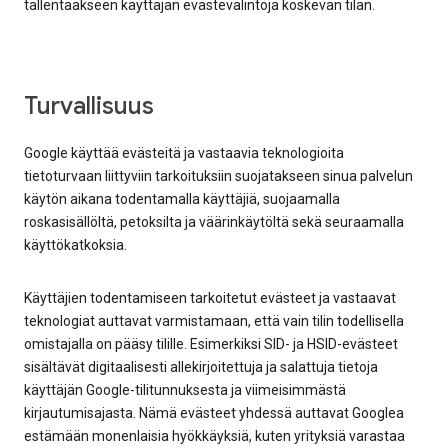
tallentaakseen käyttäjän evästevalintoja koskevan tilan.
Turvallisuus
Google käyttää evästeitä ja vastaavia teknologioita
tietoturvaan liittyviin tarkoituksiin suojatakseen sinua palvelun
käytön aikana todentamalla käyttäjiä, suojaamalla
roskasisällöltä, petoksilta ja väärinkäytöltä sekä seuraamalla
käyttökatkoksia.
Käyttäjien todentamiseen tarkoitetut evästeet ja vastaavat
teknologiat auttavat varmistamaan, että vain tilin todellisella
omistajalla on pääsy tilille. Esimerkiksi SID- ja HSID-evästeet
sisältävät digitaalisesti allekirjoitettuja ja salattuja tietoja
käyttäjän Google-tilitunnuksesta ja viimeisimmästä
kirjautumisajasta. Nämä evästeet yhdessä auttavat Googlea
estämään monenlaisia hyökkäyksiä, kuten yrityksiä varastaa