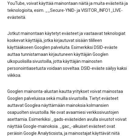
YouTube, voivat käyttää mainontaan näitä ja muita evästeitä ja
teknologioita, esim. __Secure-YNID- ja VISITOR_INFO1_LIVE-
evästeitä.
Jotkut mainontaan käytetyt evästeet ja vastaavat teknologiat
koskevat käyttäjiä, jotka kirjautuvat sisään tililleen
käyttääkseen Googlen palveluita. Esimerkiksi DSID-eväste
auttaa tunnistamaan kirjautuneen käyttäjän Googlen
ulkopuolisilla sivustoilla, jotta käyttäjän mainosten
personointiasetusta voidaan soveltaa. DSID-eväste säilyy kaksi
viikkoa.
Googlen mainonta-alustan kautta yritykset voivat mainostaa
Googlen palveluissa sekä muilla sivustoilla. Tietyt evästeet
auttavat Googlea näyttämään mainoksia kolmansien
osapuolten sivustoilla. Ne ovat avaamiesi verkkosivustojen
asettamia. Esimerkiksi _gads-evästeiden avulla sivustot voivat
näyttää Google-mainoksia. _gac_-alkuiset evästeet ovat
peräisin Google Analyticsista, ja mainostajat käyttävät niitä