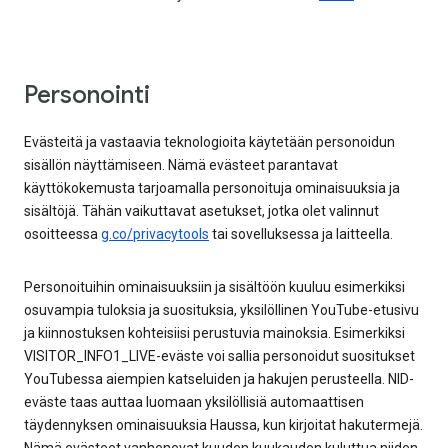
Personointi
Evästeitä ja vastaavia teknologioita käytetään personoidun
sisällön näyttämiseen. Nämä evästeet parantavat
käyttökokemusta tarjoamalla personoituja ominaisuuksia ja
sisältöjä. Tähän vaikuttavat asetukset, jotka olet valinnut
osoitteessa
g.co/privacytools
tai sovelluksessa ja laitteella.
Personoituihin ominaisuuksiin ja sisältöön kuuluu esimerkiksi
osuvampia tuloksia ja suosituksia, yksilöllinen YouTube-etusivu
ja kiinnostuksen kohteisiisi perustuvia mainoksia. Esimerkiksi
VISITOR_INFO1_LIVE-eväste voi sallia personoidut suositukset
YouTubessa aiempien katseluiden ja hakujen perusteella. NID-
eväste taas auttaa luomaan yksilöllisiä automaattisen
täydennyksen ominaisuuksia Haussa, kun kirjoitat hakutermejä.