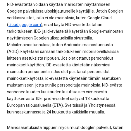
NID-evästettä voidaan käyttää mainosten näyttämiseen
Googlen palveluissa uloskirjautuneille käyttäjille. Jotkin Googlen
verkkosivustot, joilla ei ole mainoksia, kuten Google Cloud
(
cloud.google.com
), eivät käytä NID-evästettä tähän
tarkoitukseen. IDE- ja id-evästeitä käytetään Google-mainosten
näyttämiseen Googlen ulkopuolisilla sivustoilla.
Mobiilimainostunnuksia, kuten Androidin mainostunnusta
(AdID), käytetään samaan tarkoitukseen mobiilisovelluksissa
laitteen asetuksista riippuen. Jos olet ottanut personoidut
mainokset käyttöön, IDE-evästettä käytetään näkemiesi
mainosten personointiin. Jos olet poistanut personoidut
mainokset käytöstä, id-evästettä käytetään tämän asetuksen
muistamiseen, jotta et näe personoituja mainoksia. NID-eväste
vanhenee kuuden kuukauden kuluttua sen viimeisestä
käyttökerrasta. IDE‑ ja id-evästeet säilyvät 13 kuukautta
Euroopan talousalueella (ETA), Sveitsissä ja Yhdistyneessä
kuningaskunnassa ja 24 kuukautta kaikkialla muualla.
Mainosasetuksista riippuen myös muut Googlen palvelut, kuten