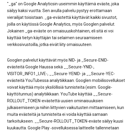
"_ga" on Google Analyticsin useimmin käyttämä eväste, joka
säilyy kaksi vuotta. Sen avulla palvelu pystyy erottamaan
vierailijat toisistaan. _ga-evästettä käyttävät kaikki sivustot,
joilla on käytössä Google Analytics, myös Googlen palvelut.
Jokainen _ga-eväste on omaisuuskohtainen, eli sitä ei voi
käyttää tietyn käyttäjän tai selaimen seuraamiseen
verkkosivustoilla, jotka eivät liity omaisuuteen.
Googlen palvelut käyttävät myös NID‑ ja _Secure-ENID-
evästeitä Google Haussa sekä __Secure-YNID-,
VISITOR_INFO1_LIVE-, __Secure-YENID- ja __Secure-YEC-
evästeitä YouTubessa analytiikkaan. Googlen mobiilisovellukset
voivat käyttää myös yksilöllisiä tunnisteita (esim. Google-
käyttötunnus) analytiikkaan. YouTube käyttää __Secure-
ROLLOUT_TOKEN-evästettä uusien ominaisuuksien
julkaisemiseen ja niihin liittyvien vaikutusten mittaamiseen, kun
muita evästeitä ja tunnisteita ei voida käyttää samaan
tarkoitukseen. __Secure-ROLLOUT_TOKEN-eväste säilyy kuusi
kuukautta. Google Play ‑sovelluksessa laitteelle tallennetaan