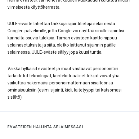
Nämä evästeet vanhenevat kuuden kuukauden kuluttua niiden
viimeisestä käyttökerrasta.
UULE-eväste lähettää tarkkoja sijaintitietoja selaimesta
Googlen palvelimille, jotta Google voi näyttää sinulle sijaintisi
kannalta osuvia tuloksia. Tämän evästeen käyttö riippuu
selainasetuksista ja siitä, oletko laittanut sijainnin päälle
selaimessa. UULE-eväste säilyy jopa kuusi tuntia.
Vaikka hylkäisit evästeet ja muut vastaavat personointiin
tarkoitetut teknologiat, kontekstuaaliset tekijät voivat yhä
vaikuttaa näkemääsi personoimattomaan sisältöön ja
ominaisuuksiin (esim. sijainti, kieli, laitetyyppi tai katsomasi
sisältö).
EVÄSTEIDEN HALLINTA SELAIMESSASI