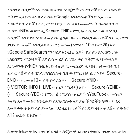
አንዳንድ ኩኪዎች እና ተመሳሳይ ቴክኖሎጂዎች ምርጫዎችዎን ለማስጠበቅ
ጥቅም ላይ ይውላሉ። ለምሳሌ የGoogle አገልግሎቶችን የሚጠቀሙ
አብዛኛዎቹ ሰዎች በኩኪ ምርጫዎቻቸው ላይ በመመሥረት በአሳሾቻቸው
ውስጥ «NID» ወይም «_Secure-ENID» የሚባል ኩኪ አላቸው። እነዚህ
ኩኪዎች እንደ የእርስዎ ተመራጭ ቋንቋ፣ በአንድ የፍለጋ ውጤቶች ገጽ ላይ ምን
ያህል ውጤቶች እንዲታዩ እንደሚመርጡ (ለምሳሌ 10 ወይም 20) እና
የGoogle SafeSearch ማጣሪያ እንዲበራልዎት ይፈልጉ እንደሆነ ያሉ
የእርስዎን ምርጫዎች እና ሌላ መረጃ ለማስታወስ ጥቅም ላይ ይውላሉ።
እያንዳንዱ የ«NID» ኩኪ አንድ ተጠቃሚ መጨረሻ ላይ ከተጠቀሙበት ጊዜ
ጀምሮ ከ6 ወራት በኋላ የአገልግሎት ጊዜው የሚያበቃ ሲሆን የ«_Secure-
ENID» ኩኪው ለ13 ወራት ይቆያል። «__Secure-YNID»
(«VISITOR_INFO1_LIVE» ኩኪን የሚተካ) እና «__Secure-YENID»
(«__Secure-YEC»ን የሚተካ) የሚባሉ ኩኪዎች ለYouTube ተመሳሳይ
ዓላማ አላቸው እና እንዲሁም በአገልግሎቱ ላይ ያሉ ችግሮችን ለማወቅ እና
ለመፍታት ጥቅም ላይ ይውላሉ። እነዚህ ኩኪዎች በቅደም ተከተል ለ6 ወራት እና
ለ13 ወራት ይቆያሉ።
ሌሎች ኩኪዎች እና ተመሳሳይ ቴክኖሎጂዎች በአንድ የተወሰነ ክፍለ-ጊዜ ውስጥ