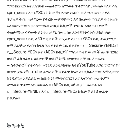
ማጭበርበርን እና አላግባብ መጠቀምን ለማወቅ ጥቅም ላይ ይውላሉ። ለምሳሌ
«pm_sess» እና «YSC» ኩኪዎች በአንድ የአሰሳ ክፍለ-ጊዜ ውስጥ ያሉ
ጥያቄዎች በተጠቃሚው የቀረቡ መሆናቸውን እና በሌሎች ጣቢያዎች የቀረቡ
አለመሆናቸውን ያረጋግጣሉ። እነዚህ ኩኪዎች ተንኮል-አዘል ጣቢያዎች
ተጠቃሚው ሳያውቅ ያን ተጠቃሚ በመወከል እንዳይንቀሳቀሱ ይከለክላሉ።
«pm_sess» ኩኪ ለ30 ደቂቃዎች የሚቆይ ሲሆን «YSC» ኩኪ ተጠቃሚው
ለሚኖራቸው የአሰሳ ክፍለ ጊዜ የቆይታ ጊዜ ይቆያል። «__Secure-YENID»፣
«__Secure-YEC» እና «AEC» ኩኪዎች ማስታወቂያ ሠሪዎች ለአጭበርባሪ
ወይም ልክ ላልሆኑ ዕይታዎች ወይም ከማስታወቂያዎች ጋር ለተደረጉ
መስተጋብሮች በተሳሳተ መንገድ እንዳይከፍሉ እና በYouTube አጋር ፕሮግራም
ውስጥ ያሉ የYouTube ፈጣሪዎች ፍትሐዊ ክፍያ እንዲከፈላቸው ለማረጋገጥ
እንዲያግዙ አይፈለጌ መልዕክትን፣ ማጭበርበርን እና አላግባብ መጠቀምን
ለማወቅ ጥቅም ላይ ይውላሉ። «AEC» ኩኪ ለ6 ወራት ይቆያል እና
«__Secure-YENID» እና «__Secure-YEC» ኩኪዎች ለ13 ወራት
ይቆያሉ።
ትንታኔ