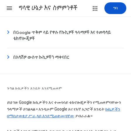
ግላዊ ሁኔታ እና ስምምነቶች
ግባ
በGoogle ጥቅም ላይ የዋሉ የኩኪዎች ዓላማዎች እና ተመሳሳይ
ቴክኖሎጂዎች
በአሳሽዎ ውስጥ ኩኪዎችን ማቀናበር
ጉግል ኩኪዎችን እንዴት እንደሚጠቀም
ይህ ገጽ Google ኩኪዎችን እና ተመሳሳይ ቴክኖሎጂዎችን የሚጠቀምባቸውን
ዓላማዎች ይገልጻል። እንዲሁም Google እና የእኛ አጋሮች እንዴት
ኩኪዎችን
በማስታወቂያ ሥራ ላይ እንደሚጠቀሙባቸው
ያብራራል።