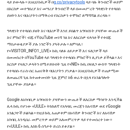
ላይ ይውላሉ። እነዚህ ኩኪዎች በ
g.co/privacytools
ላይ ባሉ ቅንብሮች ወይም
በእርስዎ መተግበሪያ እና መሣሪያ ቅንብሮች ላይ በመመሥረት ግላዊነት የተላበሰ
ይዘትን እና ባህሪያትን በማቅረብ የእርስዎን ተሞክሮ ለማሻሻል ይረዳሉ።
ግላዊነት የተላበሰ ይዘት እና ባህሪዎች እንደ ይበልጥ አግባብነት ያላቸው ውጤቶች
እና ምክሮች፣ ብጁ የYouTube መነሻ ገፅ እና ለእርስዎ ፍላጎቶች የተበጁ
ማስታወቂያዎች ያሉ ነገሮችን ያካትታሉ። ለምሳሌ፣
የ«VISITOR_INFO1_LIVE» ኩኪ ባለፉ ዕይታዎች እና ፍለጋዎች ላይ
በመመስረት በYouTube ላይ ግላዊነት የተላበሱ ምክሮችን ሊያነቃ ይችላል። እና
እርስዎ የፍለጋ ቃላትን በሚተይቡበት ጊዜ የ«NID» ኩኪ በፍለጋ ውስጥ ግላዊነት
የተላበሱ የራስ-ሰር አጠናቅቅ ባህሪያትን ያነቃል። እነዚህ ኩኪዎች ተጠቃሚው
ለመጨረሻ ጊዜ ከተጠቀሙበት ጊዜ ጀምሮ ከ6 ወራት በኋላ የአገልግሎት
ጊዜያቸው ያበቃል።
Google ለአካባቢዎ አግባብነት ያላቸውን ውጤቶች ለእርስዎ ማሳየት እንዲችል
ሌላ ኩኪ የሆነው «UULE» ትክክለኛ የአካባቢ መረጃን ከአሳሽዎ ወደ የGoogle
አገልጋዮች ይልካል። የዚህ ኩኪ አጠቃቀም በአሳሽዎ ቅንብሮች እና ለአሳሽዎ
አካባቢ እንዲበራ መምረጥዎ ወይም አለመምረጥዎ ላይ የተመሰረተ ነው።
የ«UULE» ኩኪ እስከ 6 ሰዓታት ድረስ ይቆያል።