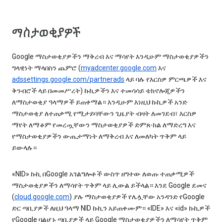
ማስታወቂያዎች
Google ማስታወቂያዎችን ማቅረብ እና ማሳየት እንዲሁም ማስታወቂያዎችን
ግላዊነት ማላበስን ጨምሮ (
myadcenter.google.com
እና
adssettings.google.com/partnerads
ላይ ባሉ የእርስዎ ምርጫዎች እና
ቅንብሮች ላይ በመመሥረት) ኩኪዎችን እና ተመሳሳይ ቴክኖሎጂዎችን
ለማስታወቂያ ዓላማዎች ይጠቀማል። እንዲሁም እነዚህ ኩኪዎች አንድ
ማስታወቂያ ለተጠቃሚ የሚታይባቸውን ጊዜያት ብዛት ለመገደብ፣ እርስዎ
ማየት ለማቆም የመረጧቸውን ማስታወቂያዎች ድምጸ-ከል ለማድረግ እና
የማስታወቂያዎችን ውጤታማነት ለማቅረብ እና ለመለካት ጥቅም ላይ
ይውላሉ።
«NID» ኩኪ በGoogle አገልግሎቶች ውስጥ ዘግተው ለወጡ ተጠቃሚዎች
ማስታወቂያዎችን ለማሳየት ጥቅም ላይ ሊውል ይችላል። እንደ Google ደመና
(
cloud.google.com
) ያሉ ማስታወቂያዎች የሌሏቸው አንዳንድ የGoogle
ድር ጣቢያዎች ለዚህ ዓላማ NID ኩኪን አይጠቀሙም። «IDE» እና «id» ኩኪዎች
የGoogle ባልሆኑ ጣቢያዎች ላይ Google ማስታወቂያዎችን ለማሳየት ጥቅም