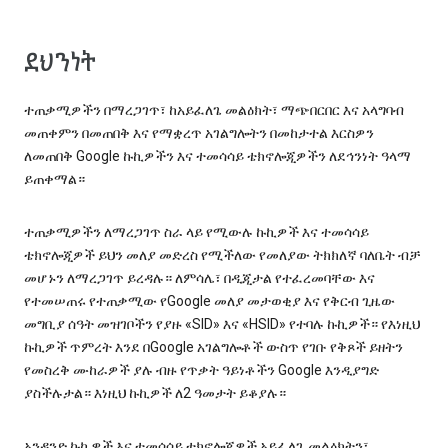
ደህንነት
ተጠቃሚዎችን በማረጋገጥ፣ ከአይፈለጌ መልዕክት፣ ማጭበርበር እና አላግባብ
መጠቀምን በመጠበቅ እና የማቋረጥ አገልግሎትን በመከታተል እርስዎን
ለመጠበቅ Google ኩኪዎችን እና ተመሳሳይ ቴክኖሎጂዎችን ለደኅንነት ዓላማ
ይጠቀማል።
ተጠቃሚዎችን ለማረጋገጥ ስራ ላይ የሚውሉ ኩኪዎች እና ተመሳሳይ
ቴክኖሎጂዎች ይህን መለያ መድረስ የሚችለው የመለያው ትክክለኛ ባለቤት ብቻ
መሆኑን ለማረጋገጥ ይረዳሉ። ለምሳሌ፣ በዲጂታል የተፈረመባቸው እና
የተመሠጠሩ የተጠቃሚው የGoogle መለያ መታወቂያ እና የቅርብ ጊዜው
መግቢያ ሰዓት መዝገቦችን የያዙ «SID» እና «HSID» የተባሉ ኩኪዎች። የእነዚህ
ኩኪዎች ጥምረት እንደ በGoogle አገልግሎቶች ውስጥ የገቡ የቅጾች ይዘትን
የመስረቅ ሙከራዎች ያሉ ብዙ የጥቃት ዓይነቶችን Google እንዲያግድ
ያስችሉታል። እነዚህ ኩኪዎች ለ2 ዓመታት ይቆያሉ።
አንዳንድ ኩኪዎች እና ተመሳሳይ ቴክኖሎጂዎች አይፈለጌ መልዕክትን፣