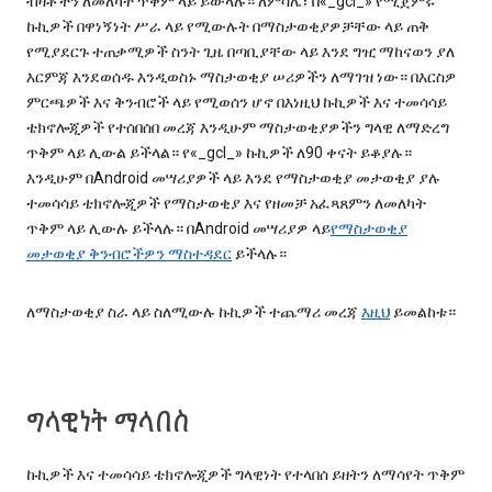
ብዛቶችን ለመለካት ጥቅም ላይ ይውላሉ። ለምሳሌ፣ በ«_gcl_» የሚጀምሩ
ኩኪዎች በዋነኝነት ሥራ ላይ የሚውሉት በማስታወቂያዎቻቸው ላይ ጠቅ
የሚያደርጉ ተጠቃሚዎች ስንት ጊዜ በጣቢያቸው ላይ እንደ ግዢ ማከናወን ያለ
እርምጃ እንደወሰዱ እንዲወስኑ ማስታወቂያ ሠሪዎችን ለማገዝ ነው። በእርስዎ
ምርጫዎች እና ቅንብሮች ላይ የሚወሰን ሆኖ በእነዚህ ኩኪዎች እና ተመሳሳይ
ቴክኖሎጂዎች የተሰበሰበ መረጃ እንዲሁም ማስታወቂያዎችን ግላዊ ለማድረግ
ጥቅም ላይ ሊውል ይችላል። የ«_gcl_» ኩኪዎች ለ90 ቀናት ይቆያሉ።
እንዲሁም በAndroid መሣሪያዎች ላይ እንደ የማስታወቂያ መታወቂያ ያሉ
ተመሳሳይ ቴክኖሎጂዎች የማስታወቂያ እና የዘመቻ አፈጻጸምን ለመለካት
ጥቅም ላይ ሊውሉ ይችላሉ። በAndroid መሣሪያዎ ላይ
የማስታወቂያ
መታወቂያ ቅንብሮችዎን ማስተዳደር
ይችላሉ።
ለማስታወቂያ ስራ ላይ ስለሚውሉ ኩኪዎች ተጨማሪ መረጃ
እዚህ
ይመልከቱ።
ግላዊነት ማላበስ
ኩኪዎች እና ተመሳሳይ ቴክኖሎጂዎች ግላዊነት የተላበሰ ይዘትን ለማሳየት ጥቅም