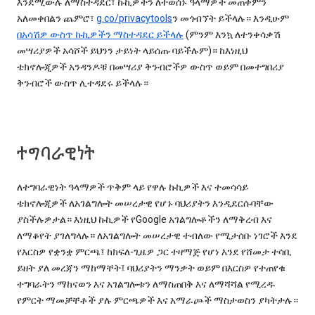
እንደሚውሉ ለማስተዳደር፣ ኩኪዎችን ለተወሰኑ ዓላማዎች መጠቀምን
አለመቀበልን ጨምሮ፣
g.co/privacytools
ን መጎብኘት ይችላሉ። እንዲሁም
በአሳሽዎ ውስጥ ኩኪዎችን ማስተዳደር ይችላሉ
(ምንም እንኳ ለተንቀሳቃሽ
መሣሪያዎች አሳሾች ይህንን ታይነት ላይሰጡ ባይችሉም)። ከእነዚህ
ቴክኖሎጂዎች አንዳንዶቹ በመሣሪያ ቅንብሮችዎ ውስጥ ወይም በመተግበሪያ
ቅንብሮች ውስጥ ሊተዳደሩ ይችላሉ።
ተግባራዊነት
ለተግባራዊነት ዓላማዎች ጥቅም ላይ የዋሉ ኩኪዎች እና ተመሳሳይ
ቴክኖሎጂዎች ለአገልግሎት መሠረታዊ የሆኑ ባህሪያትን እንዲደርሱባቸው
ያስችሉዎታል። እነዚህ ኩኪዎች የGoogle አገልግሎቶችን ለማቅረብ እና
ለማቆየት ያገለግላሉ። ለአገልግሎት መሠረታዊ ተብለው የሚታሰቡ ነገሮች እንደ
የእርስዎ የቋንቋ ምርጫ፤ ከክፍለ-ጊዜዎ ጋር ተዛማጅ የሆነ እንደ የሸመታ ተሳቢ
ይዘት ያለ መረጃን ማከማቸት፤ ባህሪያትን ማንቃት ወይም በእርስዎ የተጠየቁ
ተግባራትን ማከናወን እና አገልግሎቱን ለማስጠበቅ እና ለማሻሻል የሚረዱ
የምርት ማመቻቸቶች ያሉ ምርጫዎች እና አማራጮች ማስታወስን ያካትታሉ።