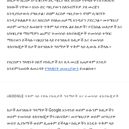
ኩኪዎች እርስዎ በሚጎበኙት ድር ጣቢያ ወደ አሳሽዎ የተላኩ ትንሽ የጽሑፍ
ክፍሎች ናቸው። እነሱ ድር ጣቢያውን ስለጉብኝትዎ ያለ መረጃን
እንዲያስታውስ ያግዙታል፣ ይህም እርስዎ ጣቢያውን ዳግም ሲጎበኙት
እንዲያቀልልዎት እና ለእርስዎ የበለጠ ጠቃሚ እንዲሆን ያደርጋል። መተግበሪያ
ወይም መሣሪያ ለመለየት ጥቅም ላይ የዋሉ ልዩ ለዪዎች፣ የፒክስል መለያዎች እና
አካባቢያዊ ማከማቻን ጨምሮ ተመሳሳይ ቴክኖሎጂዎች ተመሳሳይ ተግባር
ማከናወን ይችላሉ። በዚህ ገፅ ላይ የተገለጹት ኩኪዎች እና ተመሳሳይ
ቴክኖሎጂዎች ከታች ለተገለጹት ዓላማዎች ጥቅም ላይ ሊውሉ ይችላሉ።
የእርስዎን ግላዊነት በእኛ የኩኪዎች እና ሌላ መረጃ አጠቃቀም እንዴት
እንደምንጠብቅ ለመረዳት
የግላዊነት መመሪያውን
ይመልከቱ።
በGOOGLE ጥቅም ላይ የዋሉ የኩኪዎች ዓላማዎች እና ተመሳሳይ ቴክኖሎጂዎች
ከታች ለተገለጹት ዓላማዎች Google አንዳንድ ወይም ሁሉንም ኩኪዎችን
ወይም ተመሳሳይ ቴክኖሎጂዎችን በአሳሽዎ፣ መተግበሪያዎ ወይም መሣሪያዎ
ውስጥ ሊያከማች ወይም ሊጠቀም ይችላል። ኩኪዎችን እንዴት ጥቅም ላይ