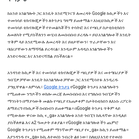
ከአንድ አገልግሎት ጋር እንዴት እንደሚገናኙ ለመረዳት Google ኩኪዎችን እና
ተመሳሳይ ቴክኖሎጂዎችን ለትንታኔ ዓላማ ይጠቀማል። እነዚህ ኩኪዎች እና
ተመሳሳይ ቴክኖሎጂዎች የተመልካቾችን ተሳትፎ እና የጣቢያ ስታቲስቲክስን
ለመለካት የሚያስችለንን ውሂብ ለመሰብሰብ ይረዳሉ። ይህ አገልግሎቶች እንዴት
ጥቅም ላይ እንደሚውሉ ለመረዳት እና ይዘታቸውን፣ ጥራታቸውን እና
ባህሪያቸውን ለማሻሻል ይረዳናል፣ እንዲሁም አዳዲስ አገልግሎቶችን
እንድናዳብር እና እንድናሻሽል ያስችለናል።
አንዳንድ ኩኪዎች እና ተመሳሳይ ቴክኖሎጂዎች ጣቢያዎች እና መተግበሪያዎች
ጎብኚዎቻቸው እንዴት ከአገልግሎቶቻቸው ጋር እንደሚሳተፉ እንዲረዱ
ያግዟቸዋል። ለምሳሌ፣
Google ትንታኔ
የGoggle ትንታኔ አገልግሎትን
የሚጠቀሙ ንግዶችን ወክሎ መረጃ ለመሰብሰብ እና የግለሰብ ጎብኚዎችን
ማንነትን በማያሳውቅ መልኩ የጣቢያ የአጠቃቀም ስታትስቲክስን ለእነሱ ሪፖርት
ለማድረግ የኩኪዎች ስብስብን ይጠቀማል። በGoogle ትንታኔ ጥቅም ላይ
የሚውለው ዋናው ኩኪ «_ga» አገልግሎቱ አንድ ጎብኚን ከሌላኛው እንዲለይ
ያስችለዋል እና ለ2 ዓመታት ይቆያል። የGoogle አገልግሎቶችን ጨምሮ
Google ትንታኔን የሚጠቀም ማንኛውም ጣቢያ የ«_ga» ኩኪን ይጠቀማል።
እያንዳንዱ የ«_ga» ኩኪ ለተወሰነ ንብረት ልዩ ነው፣ ስለዚህ አንድ የተወሰነ