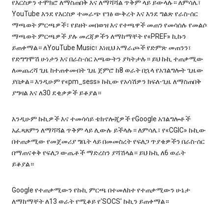
የእርስዎን ተሞክሮ ለማስጠበቅ እና ለማሻሻል ጥቅም ላይ ይውላሉ። ለምሳሌ፣
YouTube እንደ የእርስዎ ተመራጭ የገፅ ውቅረት እና እንደ ግልጽ የራስ-ሰር
ማጫወት ምርጫዎች፣ የይዘት መበወዝ እና የተጫዋች መጠን የመሳሰሉ የመልሶ
ማጫወት ምርጫዎች ያሉ መረጃዎችን ለማከማቸት የ«PREF» ኪኩን
ይጠቀማል። ለYouTube Music፣ እነዚህ አማራጮች የድምጽ መጠንን፣
የድግግሞሽ ሁነታን እና በራስ-ሰር አጫውትን ያካትታሉ። ይህ ኩኪ ተጠቃሚው
ለመጨረሻ ጊዜ ከተጠቀሙበት ጊዜ ጀምሮ ከ8 ወራት በኋላ የአገልግሎት ጊዜው
ያበቃል። እንዲሁም የ«pm_sess» ኩኪው የአሳሽዎን ክፍለ-ጊዜ ለማስጠበቅ
ያግዛል እና ለ30 ደቂቃዎች ይቆያል።
እንዲሁም ኩኪዎች እና ተመሳሳይ ቴክኖሎጂዎች የGoogle አገልግሎቶች
አፈጻጸምን ለማሻሻል ጥቅም ላይ ሊውሉ ይችላሉ። ለምሳሌ፣ የ«CGIC» ኩኪው
በተጠቃሚው የመጀመሪያ ግቤት ላይ በመመስረት የፍለጋ ጥያቄዎችን በራስ-ሰር
በማጠናቀቅ የፍለጋ ውጤቶች ማድረስን ያሻሽላል። ይህ ኩኪ ለ6 ወራት
ይቆያል።
Google የተጠቃሚውን የኩኪ ምርጫ በተመለከተ የተጠቃሚውን ሁኔታ
ለማከማቸት ለ13 ወራት የሚቆይ የ'SOCS' ኩኪን ይጠቀማል።