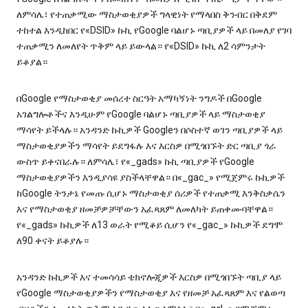
ለምሳሌ፣ የተጠቃሚው ማስታወቂያዎች ግላዊነት የማላበስ ቅንብር በቅደም
ተከተል እንዲከበር የ«DSID» ኩኪ የGoogle ባልሆኑ ጣቢያዎች ላይ በመለያ የገባ
ተጠቃሚን ለመለየት ጥቅም ላይ ይውላል። የ«DSID» ኩኪ ለ2 ሳምንታት
ይቆያል።
በGoogle የማስታወቂያ መሰረተ ስርዓት አማካኝነት ንግዶች በGoogle
አገልግሎቶችና እንዲሁም የGoogle ባልሆኑ ጣቢያዎች ላይ ማስታወቂያ
ማሳየት ይችላሉ። አንዳንድ ኩኪዎች Googleን በሶስተኛ ወገን ጣቢያዎች ላይ
ማስታወቂያዎችን ማሳየት ይደግፋሉ እና እርስዎ በሚጎበኙት ድር ጣቢያ ጎራ
ውስጥ ይቀናበራሉ። ለምሳሌ፣ የ«_gads» ኩኪ ጣቢያዎች የGoogle
ማስታወቂያዎችን እንዲያሳዩ ያስችላቸዋል። በ«_gac_» የሚጀምሩ ኩኪዎች
ከGoogle ትንታኔ የመጡ ሲሆኑ ማስታወቂያ ሰሪዎች የተጠቃሚ እንቅስቃሴን
እና የማስታወቂያ ዘመቻዎቻቸውን አፈጻጸም ለመለካት ይጠቀሙባቸዋል።
የ«_gads» ኩኪዎች ለ13 ወራት የሚቆይ ሲሆን የ«_gac_» ኩኪዎች ደግሞ
ለ90 ቀናት ይቆያሉ።
አንዳንድ ኩኪዎች እና ተመሳሳይ ቴክኖሎጂዎች እርስዎ በሚጎበኙት ጣቢያ ላይ
የGoogle ማስታወቂያዎችን የማስታወቂያ እና የዘመቻ አፈጻጸም እና የልወጣ