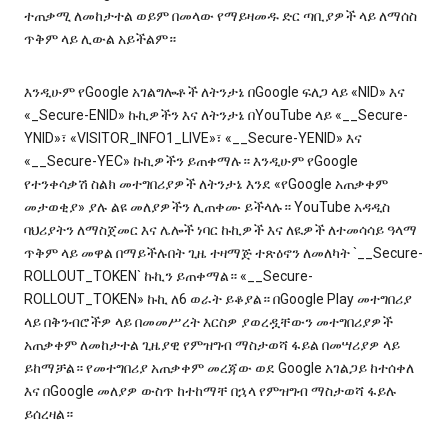
ተጠቃሚ ለመከታተል ወይም በመላው የማይዛመዱ ድር ጣቢያዎች ላይ ለማሰስ
ጥቅም ላይ ሊውል አይችልም።
እንዲሁም የGoogle አገልግሎቶች ለትንታኔ በGoogle ፍለጋ ላይ «NID» እና
«_Secure-ENID» ኩኪዎችን እና ለትንታኔ በYouTube ላይ «__Secure-
YNID»፣ «VISITOR_INFO1_LIVE»፣ «__Secure-YENID» እና
«__Secure-YEC» ኩኪዎችን ይጠቀማሉ። እንዲሁም የGoogle
የተንቀሳቃሽ ስልክ መተግበሪያዎች ለትንታኔ እንደ «የGoogle አጠቃቀም
መታወቂያ» ያሉ ልዩ መለያዎችን ሊጠቀሙ ይችላሉ። YouTube አዳዲስ
ባህሪያትን ለማስጀመር እና ሌሎች ነባር ኩኪዎች እና ለዪዎች ለተመሳሳይ ዓላማ
ጥቅም ላይ መዋል በማይችሉበት ጊዜ ተዛማጅ ተጽዕኖን ለመለካት `__Secure-
ROLLOUT_TOKEN` ኩኪን ይጠቀማል። «__Secure-
ROLLOUT_TOKEN» ኩኪ ለ6 ወራት ይቆያል። በGoogle Play መተግበሪያ
ላይ በቅንብሮችዎ ላይ በመመሥረት እርስዎ ያወረዷቸውን መተግበሪያዎች
አጠቃቀም ለመከታተል ጊዜያዊ የምዝግብ ማስታወሻ ፋይል በመሣሪያዎ ላይ
ይከማቻል። የመተግበሪያ አጠቃቀም መረጃው ወደ Google አገልጋይ ከተሰቀለ
እና በGoogle መለያዎ ውስጥ ከተከማቸ በኋላ የምዝግብ ማስታወሻ ፋይሉ
ይሰረዛል።