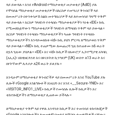
ላይ ይውላሉ። እንደ የAndroid የማስታወቂያ መታወቂያ (AdID) ያሉ
የሞባይል ማስታወቂያ መታወቂያዎች በእርስዎ የመሣሪያ ቅንብሮች ላይ
በመመሥረት በተንቀሳቃሽ ስልክ መተግበሪያዎች ላይ ለተመሳሳይ ዓላማ ጥቅም
ላይ ይውላሉ። እርስዎ ግላዊነት የተላበሱ ማስታወቂያዎችን ካነቁ «IDE» ኩኪ
የሚመለከቷቸውን ማስታወቂያዎች ግላዊነት ለማላበስ ጥቅም ላይ ይውላል።
እርስዎ ግላዊነት የተላበሱ ማስታወቂያዎችን ካጠፉ ግላዊነት የተላበሱ
ማስታወቂያዎችን እንዳይመለከቱ «id» ኩኪ ይህን ምርጫ ለማስታወስ ጥቅም
ላይ ይውላል። «NID» ኩኪ ተጠቃሚው ለመጨረሻ ጊዜ ከተጠቀሙ ከ6 ወራት
በኋላ ጊዜው ያበቃል። «IDE» እና «id» ኩኪዎች በአውሮፓ ኢኮኖሚያዊ አካባቢ
(አኢአ)፣ በስዊዘርላንድ እና በዩናይትድ ኪንግደም (UK) ውስጥ ለ13 ወራት እና
በየትኛውም ሌላ ቦታ ለ24 ወራት ይቆያሉ።
እንዲሁም በማስታወቂያ ቅንብሮችዎ ላይ በመመሥረት እንደ YouTube ያሉ
ሌሎች የGoogle አገልግሎቶች እነዚህን እና እንደ «__Secure-YNID» እና
«VISITOR_INFO1_LIVE» ኩኪዎች የመሳሰሉ ሌሎች ኩኪዎችን እና
ቴክኖሎጂዎችን ለማስታወቂያ ሊጠቀሙ ይችላሉ።
ለማስታወቂያ ጥቅም ላይ የዋሉ አንዳንድ ኩኪዎች እና ተመሳሳይ ቴክኖሎጂዎች
የGoogle አገልግሎቶችን ለመጠቀም በመለያ ለሚገቡ ተጠቃሚዎች ናቸው።