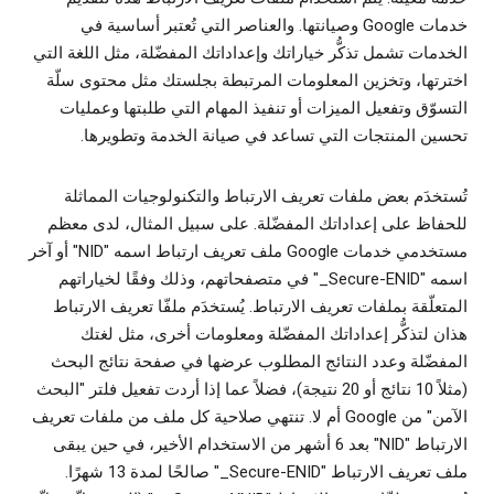
خدمات Google وصيانتها. والعناصر التي تُعتبر أساسية في
الخدمات تشمل تذكُّر خياراتك وإعداداتك المفضّلة، مثل اللغة التي
اخترتها، وتخزين المعلومات المرتبطة بجلستك مثل محتوى سلّة
التسوّق وتفعيل الميزات أو تنفيذ المهام التي طلبتها وعمليات
تحسين المنتجات التي تساعد في صيانة الخدمة وتطويرها.
تُستخدَم بعض ملفات تعريف الارتباط والتكنولوجيات المماثلة
للحفاظ على إعداداتك المفضّلة. على سبيل المثال، لدى معظم
مستخدمي خدمات Google ملف تعريف ارتباط اسمه "NID" أو آخر
اسمه "‎_Secure-ENID" في متصفحاتهم، وذلك وفقًا لخياراتهم
المتعلّقة بملفات تعريف الارتباط. يُستخدَم ملفّا تعريف الارتباط
هذان لتذكُّر إعداداتك المفضّلة ومعلومات أخرى، مثل لغتك
المفضّلة وعدد النتائج المطلوب عرضها في صفحة نتائج البحث
(مثلاً 10 نتائج أو 20 نتيجة)، فضلاً عما إذا أردت تفعيل فلتر "البحث
الآمن" من Google أم لا. تنتهي صلاحية كل ملف من ملفات تعريف
الارتباط "NID" بعد 6 أشهر من الاستخدام الأخير، في حين يبقى
ملف تعريف الارتباط "‎_Secure-ENID" صالحًا لمدة 13 شهرًا.