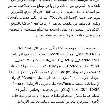
للخدمات التفريق بين بيانات زائر وآخر، وتبلغ مدة صلاحيته سنتَين.
يتم استخدام ملف تعريف الارتباط "‎_ga" في أيّ موقع إلكتروني
تتوفر فيه خدمة "إحصاءات Google"، بما في ذلك خدمات Google.
ويكون كل ملف من ملفات تعريف الارتباط "‎_ga" خاصًا بالموقع
الإلكتروني المحدد، ولا يمكن استخدامه لتتبُّع مستخدم أو متصفح
معيّن على مواقع إلكترونية غير مرتبطة ببعضها.
تستخدم خدمات Google أيضًا ملفَّي تعريف الارتباط "NID"
و"‎_Secure-ENID" مع "بحث Google"، وملفات تعريف الارتباط
"‎__Secure-YNID" و"VISITOR_INFO1_LIVE" و"‎__Secure-
YENID" و"‎__Secure-YEC" مع YouTube، بهدف جمع الإحصاءات.
قد تستخدم تطبيقات Google المتوافقة مع الأجهزة الجوّالة أيضًا
معرّفات فريدة، مثل "معرّف استخدام خدمات Google"، لإجراء
الإحصاءات. يستخدم YouTube ملف تعريف الارتباط `‎__Secure-
ROLLOUT_TOKEN` لإطلاق ميزات جديدة وقياس التأثير ذي
الصلة عندما يتعذّر استخدام ملفات تعريف الارتباط والمعرّفات
الأخرى المتوفّرة للغرض نفسه. يبقى ملف تعريف الارتباط