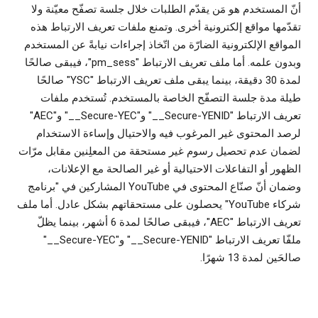
أنّ المستخدم هو مَن يقدّم الطلبات خلال جلسة تصفّح معيّنة ولا
تقدّمها مواقع إلكترونية أخرى. وتمنع ملفات تعريف الارتباط هذه
المواقع الإلكترونية الضارّة من اتّخاذ إجراءات نيابةً عن المستخدم
وبدون علمه. أما ملف تعريف الارتباط "pm_sess"، فيبقى صالحًا
لمدة 30 دقيقة، بينما يبقى ملف تعريف الارتباط "YSC" صالحًا
طيلة مدة جلسة التصفّح الخاصة بالمستخدم. تُستخدم ملفات
تعريف الارتباط "‎__Secure-YENID" و"‎__Secure-YEC" و"AEC"
لرصد المحتوى غير المرغوب فيه والاحتيال وإساءة الاستخدام
لضمان عدم تحصيل رسوم غير مستحقة من المعلِنين مقابل مرّات
الظهور أو التفاعلات الاحتيالية أو غير الصالحة مع الإعلانات،
وضمان أنّ صنّاع المحتوى في YouTube المشاركين في "برنامج
شركاء YouTube" يحصلون على مستحقاتهم بشكل عادل. أما ملف
تعريف الارتباط "AEC"، فيبقى صالحًا لمدة 6 أشهر، بينما يظلّ
ملفّا تعريف الارتباط "‎__Secure-YENID" و"‎__Secure-YEC"
صالحَين لمدة 13 شهرًا.