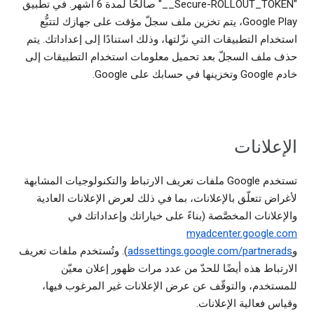
"‎__Secure-ROLLOUT_TOKEN" صالحًا لمدة 6 أشهر. في تطبيق
Google Play، يتم تخزين ملف سجلّ مؤقت على جهازك لتتبُّع
استخدام التطبيقات التي نزّلتها، وذلك استنادًا إلى إعداداتك. يتم
حذف ملف السجلّ بعد تحميل معلومات استخدام التطبيقات إلى
خادم Google وتخزينها في حسابك على Google.
الإعلانات
تستخدم Google ملفات تعريف الارتباط والتكنولوجيات المشابهة
لأغراض تتعلّق بالإعلانات، بما في ذلك لعرض الإعلانات العادية
والإعلانات المخصَّصة (بناءً على خياراتك وإعداداتك في
myadcenter.google.com
و
adssettings.google.com/partnerads
). وتُستخدم ملفات تعريف
الارتباط هذه أيضًا للحدّ من عدد مرات ظهور إعلان معيّن
للمستخدم، والتوقّف عن عرض الإعلانات غير المرغوب فيها،
وقياس فعالية الإعلانات.