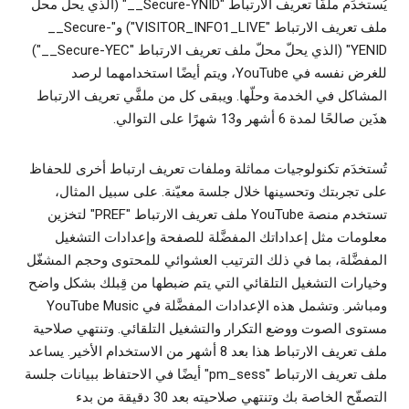
يُستخدَم ملفّا تعريف الارتباط "‎__Secure-YNID" (الذي يحلّ محلّ
ملف تعريف الارتباط "VISITOR_INFO1_LIVE") و"‎__Secure-
YENID" (الذي يحلّ محلّ ملف تعريف الارتباط "‎__Secure-YEC")
للغرض نفسه في YouTube، ويتم أيضًا استخدامهما لرصد
المشاكل في الخدمة وحلّها. ويبقى كل من ملفَّي تعريف الارتباط
هذَين صالحًا لمدة 6 أشهر و13 شهرًا على التوالي.
تُستخدَم تكنولوجيات مماثلة وملفات تعريف ارتباط أخرى للحفاظ
على تجربتك وتحسينها خلال جلسة معيّنة. على سبيل المثال،
تستخدم منصة YouTube ملف تعريف الارتباط "PREF" لتخزين
معلومات مثل إعداداتك المفضَّلة للصفحة وإعدادات التشغيل
المفضَّلة، بما في ذلك الترتيب العشوائي للمحتوى وحجم المشغّل
وخيارات التشغيل التلقائي التي يتم ضبطها من قِبلك بشكل واضح
ومباشر. وتشمل هذه الإعدادات المفضَّلة في YouTube Music
مستوى الصوت ووضع التكرار والتشغيل التلقائي. وتنتهي صلاحية
ملف تعريف الارتباط هذا بعد 8 أشهر من الاستخدام الأخير. يساعد
ملف تعريف الارتباط "pm_sess" أيضًا في الاحتفاظ ببيانات جلسة
التصفّح الخاصة بك وتنتهي صلاحيته بعد 30 دقيقة من بدء