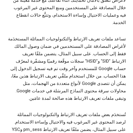
لأغراض تتعلّق بالأمان لحمايتك أثناء تفاعلك مع خدمة معيّنة من
خلال المصادقة على المستخدمين ومنع المحتوى غير المرغوب
فيه وعمليات الاحتيال وإساءة الاستخدام، وتتبُّع حالات انقطاع
الخدمة.
تساعد ملفات تعريف الارتباط والتكنولوجيات المماثلة المستخدَمة
لأغراض المصادقة على المستخدمين في ضمان وصول المالك
فقط إلى الحساب. على سبيل المثال، يتضمن ملفّا تعريف
الارتباط "SID" و"HSID" سجلات موقّعة رقميًا ومشفّرة لمعرّف
حساب Google للمستخدم وآخر وقت تم فيه تسجيل الدخول إلى
هذا الحساب. من خلال استخدام ملفَّي تعريف الارتباط هذين معًا،
يمكن أن تتصدى Google لأنواع متعددة من الهجمات، مثل
محاولات سرقة محتوى النماذج المرسَلة في خدمات Google.
وتبقى ملفات تعريف الارتباط هذه صالحة لمدة عامَين.
تُستخدَم بعض ملفات تعريف الارتباط والتكنولوجيات المماثلة
لرصد المحتوى غير المرغوب فيه والاحتيال وإساءة الاستخدام.
على سبيل المثال، يضمن ملفّا تعريف الارتباط pm_sess وYSC