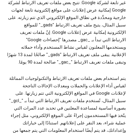
غير تابعة لشركة Google. تتيح بعض ملفات تعريف الارتباط لشركة
Google إمكانية عرض إعلانات على مواقع إلكترونية تابعة لجهات
خارجية ومحدَّدة في نطاق الموقع الإلكتروني الذي تتم زيارته. على
سبيل المثال، يتيح ملف تعريف الارتباط "‎"_gads للمواقع
الإلكترونية إمكانية عرض إعلانات Google. إنّ ملفات تعريف
الارتباط التي تبدأ بـ _gac_ مصدرها "إحصاءات Google"
ويستخدمها المعلنون لقياس نشاط المستخدم وأداء حملاته
الإعلانية. يبقى ملف تعريف الارتباط "‎"_gads صالحًا لمدة 13 شهرًا
وتبقى ملفات تعريف الارتباط "_gac_" صالحة لمدة 90 يومًا.
يتم استخدام بعض ملفات تعريف الارتباط والتكنولوجيات المماثلة
لقياس أداء الإعلانات والحملات ومعدلات الإحالات الناجحة
لإعلانات Google في المواقع الإلكترونية التي تتم زيارتها. على
سبيل المثال، تُستخدم ملفات تعريف الارتباط التي تبدأ بـ "_gcl_"
بصورة أساسية لمساعدة المعلنين في تحديد عدد المرات التي
يتّخذ فيها المستخدمون إجراءً على الموقع الإلكتروني، مثل إجراء
عملية شراء، بعد النقر على إعلاناتهم. استنادًا إلى خياراتك
وإعداداتك، قد يتم أيضًا استخدام المعلومات التي يتم جمعها من