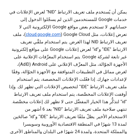
يمكن أن يُستخدم ملف تعريف الارتباط "NID" لعرض الإعلانات في
خدمات Google للمستخدمين الذين لم يسجّلوا الدخول إلى
حساباتهم. لا تستخدم بعض مواقع Google الإلكترونية التي لا
تعرض إعلانات، مثل Google Cloud ‏(
cloud.google.com
)، ملف
تعريف الارتباط NID لهذا الغرض. يتم استخدام ملفَّي تعريف
الارتباط "IDE" و"id" لعرض إعلانات Google على مواقع إلكترونية
غير تابعة لشركة Google. يتم استخدام المعرِّفات الإعلانية على
الأجهزة الجوّالة، مثل المعرِّف الإعلاني على Android ‏(AdID)،
لغرض مماثل في التطبيقات المتوافقة مع الأجهزة الجوّالة، وفقًا
لإعدادات جهازك. إذا فعّلت الإعلانات المخصصة، يتم استخدام
ملف تعريف الارتباط "IDE" لتخصيص الإعلانات التي تظهر لك. وإذا
أوقفت الإعلانات المخصَّصة، يتم استخدام ملف تعريف الارتباط
"id" لتذكُّر هذا الخيار المفضَّل حتى لا تظهر لك إعلانات مخصَّصة.
تنتهي صلاحية ملف تعريف الارتباط "NID" بعد 6 أشهر من
الاستخدام الأخير. يظلّ ملفّا تعريف الارتباط "IDE" و"id" صالحَين
لمدة 13 شهرًا في المنطقة الاقتصادية الأوروبية وسويسرا
والمملكة المتحدة، ولمدة 24 شهرًا في البلدان والمناطق الأخرى.