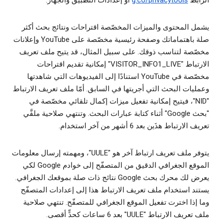
الرابط
g.co/privacytools
أو إعدادات التطبيق والجهاز.
يشمل المحتوى والميزات المخصّصة اقتراحات ونتائج بحث أكثر
صلة باهتماماتك وصفحة رئيسية مخصّصة على YouTube وإعلانات
مخصّصة لتناسب ذوقك. على سبيل المثال، قد يتيح ملف تعريف
الارتباط "VISITOR_INFO1_LIVE" إمكانية تقديم اقتراحات
مخصّصة في YouTube استنادًا إلى الفيديوهات التي شاهدتها
وعمليات البحث التي أجريتها في السابق. أمّا ملف تعريف الارتباط
"NID"، فيتيح إمكانية تفعيل ميزات إكمال تلقائي مخصّصة في
"بحث Google" أثناء كتابة عبارات البحث. وتنتهي صلاحية ملفَّي
تعريف الارتباط هذَين بعد 6 أشهر من آخر استخدام.
يتوفر ملف تعريف ارتباط آخر هو "UULE"، ومهمته إرسال معلومات
الموقع الجغرافي الدقيق من المتصفّح إلى خوادم Google لكي
يعرض لك محرك بحث Google نتائج ذات صلة بموقعك الجغرافي.
يستند استخدام ملف تعريف الارتباط هذا إلى إعدادات المتصفّح
وما إذا اخترت تفعيل الموقع الجغرافي للمتصفّح. تنتهي صلاحية
ملف تعريف الارتباط "UULE" بعد 6 ساعات كحدٍّ أقصى.