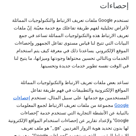
إحصاءات
تستخدم Google ملفات تعريف الارتباط والتكنولوجيات المماثلة
لأغراض تحليلية لفهم طريقة تفاعلك مع خدمة معيّنة. إنّ ملفات
تعريف الارتباط هذه والتكنولوجيات المماثلة تساعد في جمع
البيانات التي تتيح لنا قياس مستوى تفاعل الجمهور وإحصاءات
الموقع الإلكتروني. يساعدنا ذلك في معرفة كيف يتم استخدام
الخدمات وبالتالي تحسين محتواها وجودتها وميزاتها، ما يتيح لنا
في الوقت نفسه تطوير خدمات جديدة وتحسينها.
تساعد بعض ملفات تعريف الارتباط والتكنولوجيات المماثلة
المواقع الإلكترونية والتطبيقات في فهم طريقة تفاعل
المستخدمين مع خدماتها. على سبيل المثال، تستخدم
إحصاءات
Google
مجموعة من ملفات تعريف الارتباط لجمع المعلومات
بالنيابة عن الأنشطة التجارية التي تستخدم خدمة "إحصاءات
Google" ولإعداد تقارير عن إحصاءات استخدام المواقع الإلكترونية
لها بدون تحديد هوية الزوار الفرديين. ‫"‎_ga" هو ملف تعريف
الارتباط الرئيسي الذي تستخدمه "إحصاءات Google"، وهو يتيح