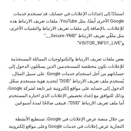
استنادًا إلى إعدادات الإعلانات في حسابك، قد تستخدم خدمات
Google الأخرى أيضًا، مثل YouTube، ملفات تعريف الارتباط هذه
للإعلانات، بالإضافة إلى ملفات تعريف الارتباط والتقنيات الأخرى،
مثل ملفَّي تعريف الارتباط "‎__Secure-YNID"
و"VISITOR_INFO1_LIVE".
بعض ملفات تعريف الارتباط والتكنولوجيات المماثلة المستخدَمة
للإعلانات تكون مخصّصة للمستخدمين الذين يسجّلون الدخول إلى
حساباتهم من أجل استخدام خدمات Google. على سبيل المثال،
يُستخدم ملف تعريف الارتباط "DSID" لتحديد هوية مستخدم سجّل
الدخول إلى حسابه على مواقع إلكترونية غير تابعة لشركة Google،
وذلك للتوافق مع إعداد تخصيص الإعلانات الذي اختاره المستخدم.
أما ملف تعريف الارتباط "DSID"، فيبقى صالحًا لمدة أسبوعَين.
من خلال منصة عرض الإعلانات في Google، تستطيع الأنشطة
التجارية عرض إعلانات في خدمات Google وعلى مواقع إلكترونية