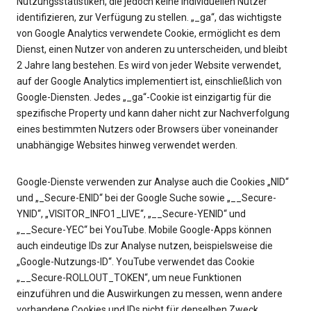
Nutzungsstatistiken, die jedoch keine individuellen Nutzer
identifizieren, zur Verfügung zu stellen. „_ga“, das wichtigste
von Google Analytics verwendete Cookie, ermöglicht es dem
Dienst, einen Nutzer von anderen zu unterscheiden, und bleibt
2 Jahre lang bestehen. Es wird von jeder Website verwendet,
auf der Google Analytics implementiert ist, einschließlich von
Google-Diensten. Jedes „_ga“-Cookie ist einzigartig für die
spezifische Property und kann daher nicht zur Nachverfolgung
eines bestimmten Nutzers oder Browsers über voneinander
unabhängige Websites hinweg verwendet werden.
Google-Dienste verwenden zur Analyse auch die Cookies „NID“
und „_Secure-ENID“ bei der Google Suche sowie „__Secure-
YNID“, „VISITOR_INFO1_LIVE“, „__Secure-YENID“ und
„__Secure-YEC“ bei YouTube. Mobile Google-Apps können
auch eindeutige IDs zur Analyse nutzen, beispielsweise die
„Google-Nutzungs-ID“. YouTube verwendet das Cookie
„__Secure-ROLLOUT_TOKEN“, um neue Funktionen
einzuführen und die Auswirkungen zu messen, wenn andere
vorhandene Cookies und IDs nicht für denselben Zweck