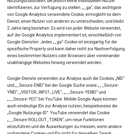
Nutzungsstatistiken, die jedoch keine individuellen Nutzer
identifizieren, zur Verfügung zu stellen. „_ga“, das wichtigste
von Google Analytics verwendete Cookie, ermöglicht es dem
Dienst, einen Nutzer von anderen zu unterscheiden, und bleibt
2 Jahre lang bestehen. Es wird von jeder Website verwendet,
auf der Google Analytics implementiert ist, einschließlich von
Google-Diensten. Jedes „_ga“-Cookie ist einzigartig für die
spezifische Property und kann daher nicht zur Nachverfolgung
eines bestimmten Nutzers oder Browsers über voneinander
unabhängige Websites hinweg verwendet werden.
Google-Dienste verwenden zur Analyse auch die Cookies „NID“
und „_Secure-ENID“ bei der Google Suche sowie „__Secure-
YNID“, „VISITOR_INFO1_LIVE“, „__Secure-YENID“ und
„__Secure-YEC“ bei YouTube. Mobile Google-Apps können
auch eindeutige IDs zur Analyse nutzen, beispielsweise die
„Google-Nutzungs-ID“. YouTube verwendet das Cookie
„__Secure-ROLLOUT_TOKEN“, um neue Funktionen
einzuführen und die Auswirkungen zu messen, wenn andere
vorhandene Cookies und IDs nicht für denselben Zweck