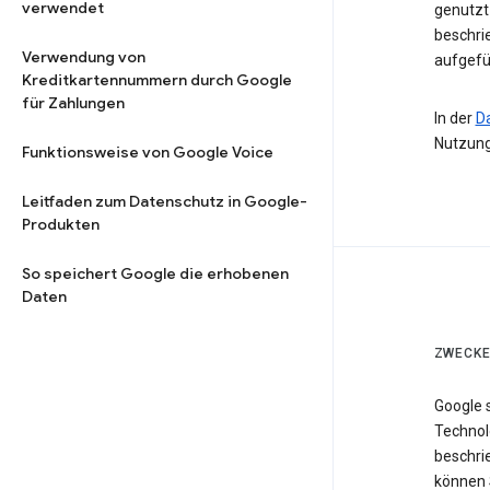
verwendet
genutzt 
beschri
Verwendung von
aufgefü
Kreditkartennummern durch Google
für Zahlungen
In der
D
Nutzung
Funktionsweise von Google Voice
Leitfaden zum Datenschutz in Google-
Produkten
So speichert Google die erhobenen
Daten
ZWECKE
Google 
Technol
beschri
können 