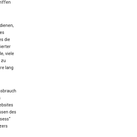
riffen
dienen,
ses
es die
ierter
e, viele
 zu
re lang
ssbrauch
s
ebsites
issen des
_sess“
zers