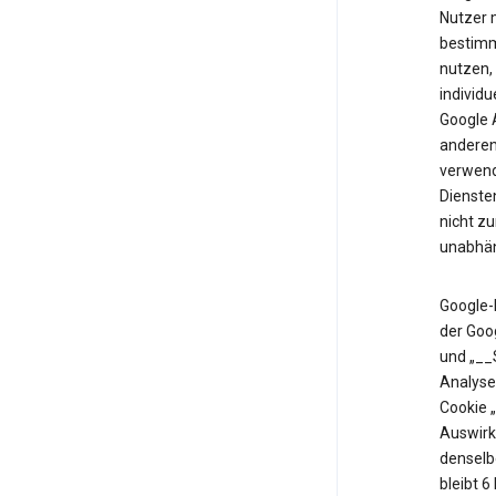
Nutzer m
bestimm
nutzen,
individu
Google 
anderen 
verwende
Diensten
nicht z
unabhän
Google-
der Goo
und „__
Analyse
Cookie 
Auswirk
denselb
bleibt 6