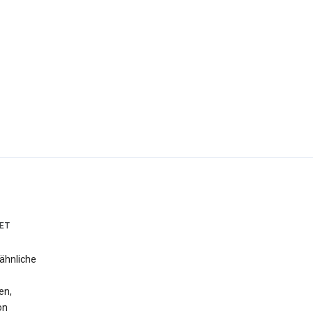
ET
ähnliche
en,
on