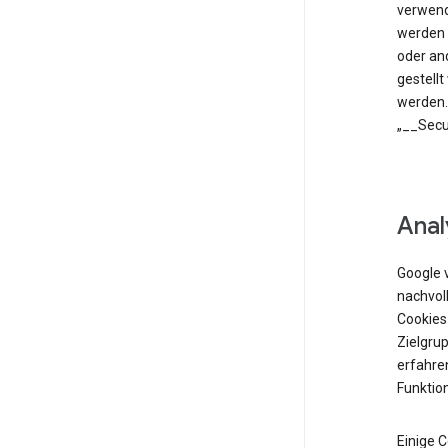
verwend
werden 
oder an
gestell
werden.
„__Secu
Anal
Google 
nachvol
Cookies
Zielgrup
erfahren
Funktio
Einige 