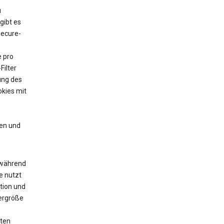
u
gibt es
Secure-
e pro
Filter
ung des
kies mit
en und
 während
e nutzt
tion und
yergröße
zten