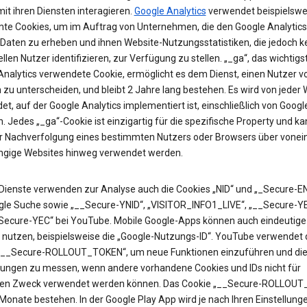
it ihren Diensten interagieren.
Google Analytics
verwendet beispielswe
te Cookies, um im Auftrag von Unternehmen, die den Google Analytics
 Daten zu erheben und ihnen Website-Nutzungsstatistiken, die jedoch k
ellen Nutzer identifizieren, zur Verfügung zu stellen. „_ga“, das wichtigs
Analytics verwendete Cookie, ermöglicht es dem Dienst, einen Nutzer v
zu unterscheiden, und bleibt 2 Jahre lang bestehen. Es wird von jeder 
t, auf der Google Analytics implementiert ist, einschließlich von Googl
. Jedes „_ga“-Cookie ist einzigartig für die spezifische Property und k
ur Nachverfolgung eines bestimmten Nutzers oder Browsers über vonei
gige Websites hinweg verwendet werden.
Dienste verwenden zur Analyse auch die Cookies „NID“ und „_Secure-EN
gle Suche sowie „__Secure-YNID“, „VISITOR_INFO1_LIVE“, „__Secure-Y
Secure-YEC“ bei YouTube. Mobile Google-Apps können auch eindeutige 
 nutzen, beispielsweise die „Google-Nutzungs-ID“. YouTube verwendet 
„__Secure-ROLLOUT_TOKEN“, um neue Funktionen einzuführen und di
ungen zu messen, wenn andere vorhandene Cookies und IDs nicht für
en Zweck verwendet werden können. Das Cookie „__Secure-ROLLOU
 Monate bestehen. In der Google Play App wird je nach Ihren Einstellung