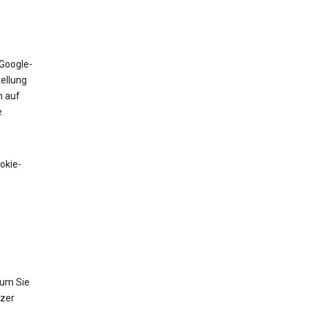
 Google-
tellung
n auf
e
okie-
 um Sie
tzer