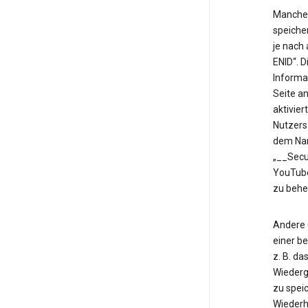
Manche 
speiche
je nach
ENID“. 
Informa
Seite an
aktivier
Nutzers
dem Nam
„__Secu
YouTube
zu behe
Andere 
einer b
z. B. d
Wiederg
zu speic
Wiederh