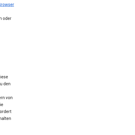
Browser
en oder
Diese
Zu den
ern von
ie
ordert
halten