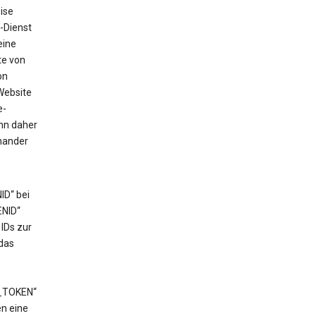
ise
-Dienst
eine
te von
on
Website
e-
ann daher
nander
ID“ bei
ENID“
IDs zur
das
e
T_TOKEN“
en eine