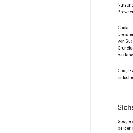
Nutzung 
Browser
Cookies
Diensten
von Suc
Grundlag
bestehe
Google 
Entsche
Sich
Google 
bei der