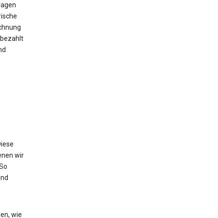
ragen
rische
echnung
bezahlt
nd
Diese
enen wir
 So
und
en, wie