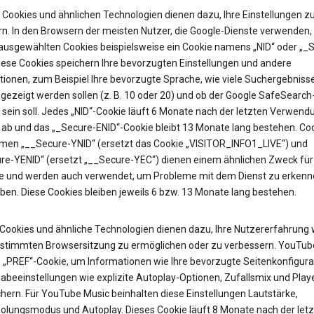
Cookies und ähnlichen Technologien dienen dazu, Ihre Einstellungen z
rn. In den Browsern der meisten Nutzer, die Google-Dienste verwenden, 
 ausgewählten Cookies beispielsweise ein Cookie namens „NID“ oder „_
Diese Cookies speichern Ihre bevorzugten Einstellungen und andere
tionen, zum Beispiel Ihre bevorzugte Sprache, wie viele Suchergebniss
gezeigt werden sollen (z. B. 10 oder 20) und ob der Google SafeSearch-
t sein soll. Jedes „NID“-Cookie läuft 6 Monate nach der letzten Verwend
 ab und das „_Secure-ENID“-Cookie bleibt 13 Monate lang bestehen. Coo
en „__Secure-YNID“ (ersetzt das Cookie „VISITOR_INFO1_LIVE“) und
re-YENID“ (ersetzt „__Secure-YEC“) dienen einem ähnlichen Zweck für
 und werden auch verwendet, um Probleme mit dem Dienst zu erkenn
ben. Diese Cookies bleiben jeweils 6 bzw. 13 Monate lang bestehen.
Cookies und ähnliche Technologien dienen dazu, Ihre Nutzererfahrung
estimmten Browsersitzung zu ermöglichen oder zu verbessern. YouTub
as „PREF“-Cookie, um Informationen wie Ihre bevorzugte Seitenkonfigura
abeeinstellungen wie explizite Autoplay-Optionen, Zufallsmix und Pla
hern. Für YouTube Music beinhalten diese Einstellungen Lautstärke,
olungsmodus und Autoplay. Dieses Cookie läuft 8 Monate nach der let