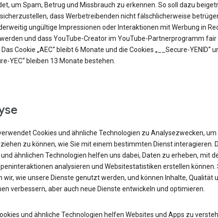
et, um Spam, Betrug und Missbrauch zu erkennen. So soll dazu beiget
sicherzustellen, dass Werbetreibenden nicht fälschlicherweise betrüge
derweitig ungültige Impressionen oder Interaktionen mit Werbung in R
t werden und dass YouTube-Creator im YouTube-Partnerprogramm fair 
 Das Cookie „AEC“ bleibt 6 Monate und die Cookies „__Secure-YENID“ u
re-YEC“ bleiben 13 Monate bestehen.
yse
verwendet Cookies und ähnliche Technologien zu Analysezwecken, um
lziehen zu können, wie Sie mit einem bestimmten Dienst interagieren. 
 und ähnlichen Technologien helfen uns dabei, Daten zu erheben, mit d
peninteraktionen analysieren und Websitestatistiken erstellen können.
 wir, wie unsere Dienste genutzt werden, und können Inhalte, Qualität 
nen verbessern, aber auch neue Dienste entwickeln und optimieren.
Cookies und ähnliche Technologien helfen Websites und Apps zu versteh