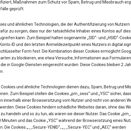
ifiziert, Maßnahmen zum Schutz vor Spam, Betrug und Missbrauch erg
älle geprüft.
ies und ähnlichen Technologien, die der Authentifizierung von Nutzern 
afür zu sorgen, dass nur der tatsächliche Inhaber eines Kontos auf die
ugreifen kann. Zum Beispiel halten sogenannte „SID“- und „HSID“-Cooki
onto‑ID und den letzten Anmeldezeitpunkt eines Nutzers in digital sign
chlüsselter Form fest. Die Kombination dieser Cookies ermöglicht Googl
sarten zu blockieren, wie etwa Versuche, Informationen aus Formularen
 die in Google-Diensten eingereicht wurden. Diese Cookies bleiben 2 Jah
n.
Cookies und ähnliche Technologien dienen dazu, Spam, Betrug und Mi
nen. Zum Beispiel stellen die Cookies „pm_sess“ und „YSC“ sicher, das
n innerhalb einer Browsersitzung vom Nutzer und nicht von anderen W
t werden. Diese Cookies hindern schädliche Websites daran, ohne das W
zu handeln und so zu tun, als wären sie dieser Nutzer. Das Cookie „pm
30 Minuten und das Cookie „YSC“ während der Browsersitzung eines Nut
n. Die Cookies „__Secure-YENID“, „__Secure-YEC“ und „AEC“ werden