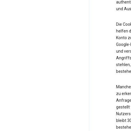
authent
und Ausf
Die Cook
helfen d
Konto z
Google-K
und vers
Angriff
stehlen,
bestehe
Manche 
zu erken
Anfrage
gestell
Nutzers 
bleibt 
bestehe