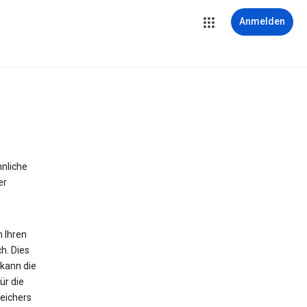
Anmelden
hnliche
er
n Ihren
h. Dies
 kann die
ür die
peichers