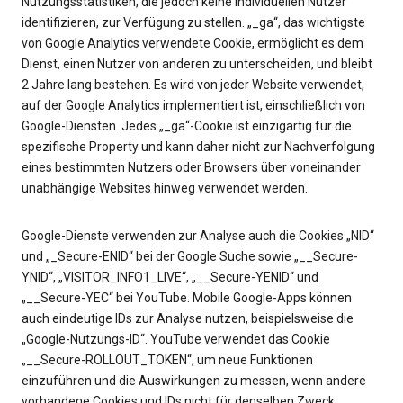
Nutzungsstatistiken, die jedoch keine individuellen Nutzer
identifizieren, zur Verfügung zu stellen. „_ga“, das wichtigste
von Google Analytics verwendete Cookie, ermöglicht es dem
Dienst, einen Nutzer von anderen zu unterscheiden, und bleibt
2 Jahre lang bestehen. Es wird von jeder Website verwendet,
auf der Google Analytics implementiert ist, einschließlich von
Google-Diensten. Jedes „_ga“-Cookie ist einzigartig für die
spezifische Property und kann daher nicht zur Nachverfolgung
eines bestimmten Nutzers oder Browsers über voneinander
unabhängige Websites hinweg verwendet werden.
Google-Dienste verwenden zur Analyse auch die Cookies „NID“
und „_Secure-ENID“ bei der Google Suche sowie „__Secure-
YNID“, „VISITOR_INFO1_LIVE“, „__Secure-YENID“ und
„__Secure-YEC“ bei YouTube. Mobile Google-Apps können
auch eindeutige IDs zur Analyse nutzen, beispielsweise die
„Google-Nutzungs-ID“. YouTube verwendet das Cookie
„__Secure-ROLLOUT_TOKEN“, um neue Funktionen
einzuführen und die Auswirkungen zu messen, wenn andere
vorhandene Cookies und IDs nicht für denselben Zweck