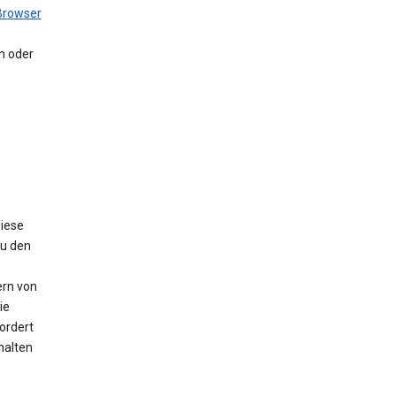
Browser
en oder
Diese
Zu den
ern von
ie
ordert
halten