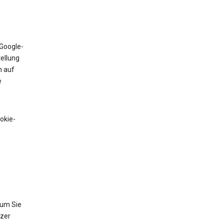
 Google-
tellung
n auf
e
okie-
 um Sie
tzer