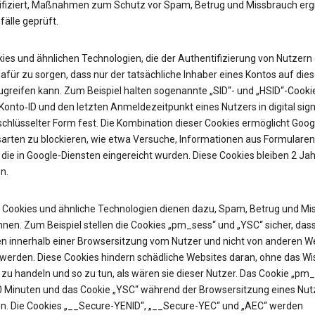
ifiziert, Maßnahmen zum Schutz vor Spam, Betrug und Missbrauch erg
älle geprüft.
ies und ähnlichen Technologien, die der Authentifizierung von Nutzern 
afür zu sorgen, dass nur der tatsächliche Inhaber eines Kontos auf die
ugreifen kann. Zum Beispiel halten sogenannte „SID“- und „HSID“-Cooki
onto‑ID und den letzten Anmeldezeitpunkt eines Nutzers in digital sign
chlüsselter Form fest. Die Kombination dieser Cookies ermöglicht Googl
sarten zu blockieren, wie etwa Versuche, Informationen aus Formularen
 die in Google-Diensten eingereicht wurden. Diese Cookies bleiben 2 Jah
n.
Cookies und ähnliche Technologien dienen dazu, Spam, Betrug und Mi
nen. Zum Beispiel stellen die Cookies „pm_sess“ und „YSC“ sicher, das
n innerhalb einer Browsersitzung vom Nutzer und nicht von anderen W
t werden. Diese Cookies hindern schädliche Websites daran, ohne das W
zu handeln und so zu tun, als wären sie dieser Nutzer. Das Cookie „pm
30 Minuten und das Cookie „YSC“ während der Browsersitzung eines Nut
n. Die Cookies „__Secure-YENID“, „__Secure-YEC“ und „AEC“ werden