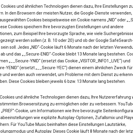
Cookies und ähnlichen Technologien dienen dazu, Ihre Einstellungen z
rn. In den Browsern der meisten Nutzer, die Google-Dienste verwenden, 
 ausgewählten Cookies beispielsweise ein Cookie namens „NID“ oder „_
Diese Cookies speichern Ihre bevorzugten Einstellungen und andere
tionen, zum Beispiel Ihre bevorzugte Sprache, wie viele Suchergebniss
gezeigt werden sollen (z. B. 10 oder 20) und ob der Google SafeSearch-
t sein soll. Jedes „NID“-Cookie läuft 6 Monate nach der letzten Verwend
 ab und das „_Secure-ENID“-Cookie bleibt 13 Monate lang bestehen. Coo
en „__Secure-YNID“ (ersetzt das Cookie „VISITOR_INFO1_LIVE“) und
re-YENID“ (ersetzt „__Secure-YEC“) dienen einem ähnlichen Zweck für
 und werden auch verwendet, um Probleme mit dem Dienst zu erkenn
ben. Diese Cookies bleiben jeweils 6 bzw. 13 Monate lang bestehen.
Cookies und ähnliche Technologien dienen dazu, Ihre Nutzererfahrung
estimmten Browsersitzung zu ermöglichen oder zu verbessern. YouTub
as „PREF“-Cookie, um Informationen wie Ihre bevorzugte Seitenkonfigura
abeeinstellungen wie explizite Autoplay-Optionen, Zufallsmix und Pla
hern. Für YouTube Music beinhalten diese Einstellungen Lautstärke,
olungsmodus und Autoplay. Dieses Cookie läuft 8 Monate nach der let