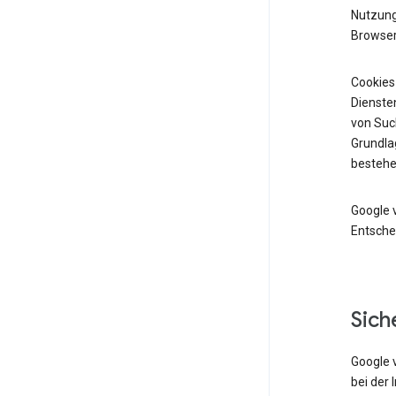
Nutzung 
Browser
Cookies
Diensten
von Suc
Grundlag
bestehe
Google 
Entsche
Sich
Google 
bei der