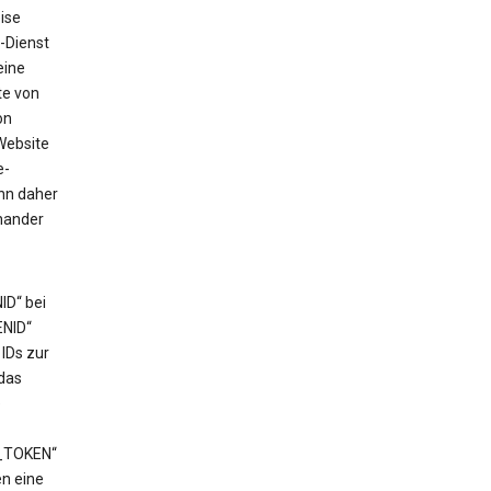
ise
-Dienst
eine
te von
on
Website
e-
ann daher
nander
ID“ bei
ENID“
IDs zur
das
e
T_TOKEN“
en eine