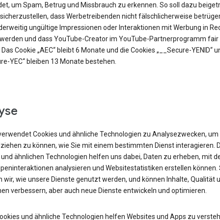
et, um Spam, Betrug und Missbrauch zu erkennen. So soll dazu beiget
sicherzustellen, dass Werbetreibenden nicht fälschlicherweise betrüge
derweitig ungültige Impressionen oder Interaktionen mit Werbung in R
t werden und dass YouTube-Creator im YouTube-Partnerprogramm fair 
 Das Cookie „AEC“ bleibt 6 Monate und die Cookies „__Secure-YENID“ u
re-YEC“ bleiben 13 Monate bestehen.
yse
verwendet Cookies und ähnliche Technologien zu Analysezwecken, um
lziehen zu können, wie Sie mit einem bestimmten Dienst interagieren. 
 und ähnlichen Technologien helfen uns dabei, Daten zu erheben, mit d
peninteraktionen analysieren und Websitestatistiken erstellen können.
 wir, wie unsere Dienste genutzt werden, und können Inhalte, Qualität 
nen verbessern, aber auch neue Dienste entwickeln und optimieren.
Cookies und ähnliche Technologien helfen Websites und Apps zu versteh