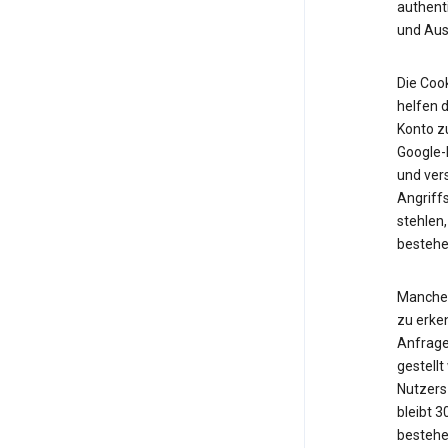
authent
und Ausf
Die Cook
helfen d
Konto z
Google-K
und vers
Angriff
stehlen,
bestehe
Manche 
zu erken
Anfrage
gestell
Nutzers 
bleibt 
bestehe