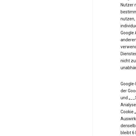
Nutzer m
bestimm
nutzen,
individu
Google 
anderen 
verwende
Diensten
nicht z
unabhän
Google-
der Goo
und „__
Analyse
Cookie 
Auswirk
denselb
bleibt 6