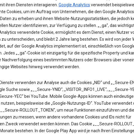
it ihren Diensten interagieren.
Google Analytics
verwendet beispielswe
te Cookies, um im Auftrag von Unternehmen, die den Google Analytics
 Daten zu erheben und ihnen Website-Nutzungsstatistiken, die jedoch k
ellen Nutzer identifizieren, zur Verfügung zu stellen. „_ga“, das wichtigs
Analytics verwendete Cookie, ermöglicht es dem Dienst, einen Nutzer v
zu unterscheiden, und bleibt 2 Jahre lang bestehen. Es wird von jeder 
t, auf der Google Analytics implementiert ist, einschließlich von Googl
. Jedes „_ga“-Cookie ist einzigartig für die spezifische Property und k
ur Nachverfolgung eines bestimmten Nutzers oder Browsers über vonei
gige Websites hinweg verwendet werden.
Dienste verwenden zur Analyse auch die Cookies „NID“ und „_Secure-EN
gle Suche sowie „__Secure-YNID“, „VISITOR_INFO1_LIVE“, „__Secure-Y
Secure-YEC“ bei YouTube. Mobile Google-Apps können auch eindeutige 
 nutzen, beispielsweise die „Google-Nutzungs-ID“. YouTube verwendet 
„__Secure-ROLLOUT_TOKEN“, um neue Funktionen einzuführen und di
ungen zu messen, wenn andere vorhandene Cookies und IDs nicht für
en Zweck verwendet werden können. Das Cookie „__Secure-ROLLOU
 Monate bestehen. In der Google Play App wird je nach Ihren Einstellung