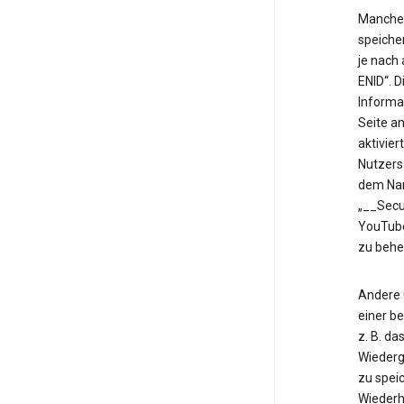
Manche 
speiche
je nach
ENID“. 
Informa
Seite an
aktivier
Nutzers
dem Nam
„__Secu
YouTube
zu behe
Andere 
einer b
z. B. d
Wiederg
zu speic
Wiederh