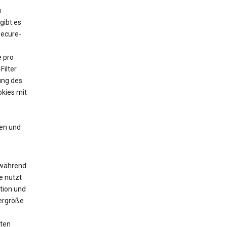
u
gibt es
Secure-
e pro
Filter
ung des
kies mit
en und
 während
e nutzt
tion und
yergröße
zten