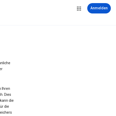
Anmelden
hnliche
er
n Ihren
h. Dies
 kann die
ür die
peichers