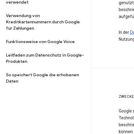
verwendet
genutzt 
beschri
Verwendung von
aufgefü
Kreditkartennummern durch Google
für Zahlungen
In der
D
Nutzung
Funktionsweise von Google Voice
Leitfaden zum Datenschutz in Google-
Produkten
So speichert Google die erhobenen
Daten
ZWECKE
Google 
Technol
beschri
können 