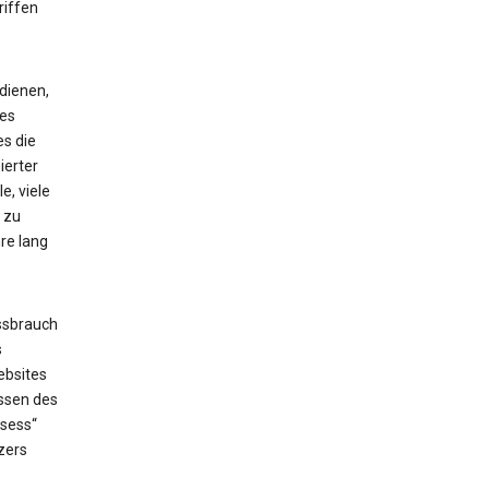
riffen
dienen,
ses
es die
ierter
e, viele
 zu
re lang
ssbrauch
s
ebsites
issen des
_sess“
zers