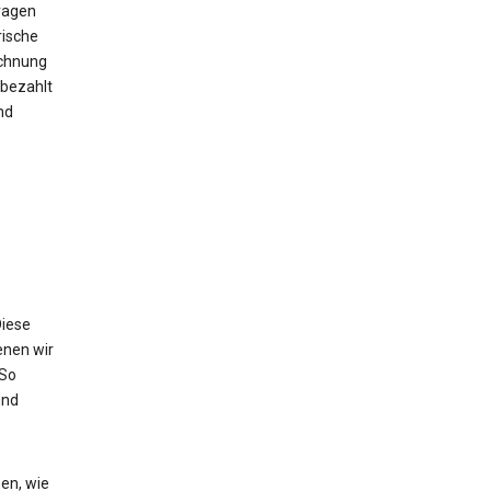
ragen
rische
echnung
bezahlt
nd
Diese
enen wir
 So
und
en, wie