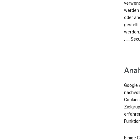
verwend
werden 
oder an
gestell
werden.
„__Secu
Anal
Google 
nachvol
Cookies
Zielgrup
erfahren
Funktio
Einige 