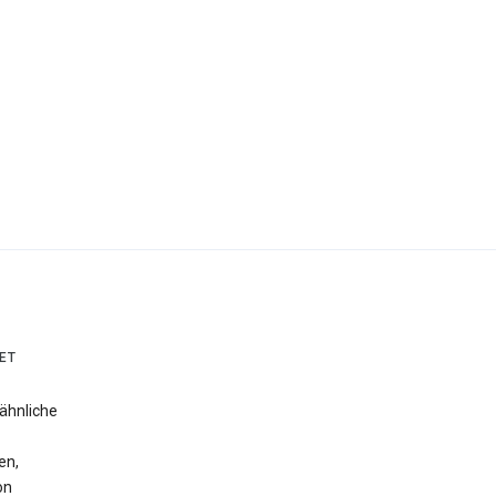
ET
ähnliche
en,
on