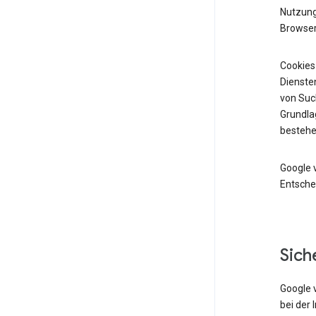
Nutzung 
Browser
Cookies
Diensten
von Suc
Grundlag
bestehe
Google 
Entsche
Sich
Google 
bei der