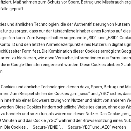
ifiziert, Maßnahmen zum Schutz vor Spam, Betrug und Missbrauch erg
älle geprüft.
ies und ähnlichen Technologien, die der Authentifizierung von Nutzern 
afür zu sorgen, dass nur der tatsächliche Inhaber eines Kontos auf die
ugreifen kann. Zum Beispiel halten sogenannte „SID“- und „HSID“-Cooki
onto‑ID und den letzten Anmeldezeitpunkt eines Nutzers in digital sign
chlüsselter Form fest. Die Kombination dieser Cookies ermöglicht Googl
sarten zu blockieren, wie etwa Versuche, Informationen aus Formularen
 die in Google-Diensten eingereicht wurden. Diese Cookies bleiben 2 Jah
n.
Cookies und ähnliche Technologien dienen dazu, Spam, Betrug und Mi
nen. Zum Beispiel stellen die Cookies „pm_sess“ und „YSC“ sicher, das
n innerhalb einer Browsersitzung vom Nutzer und nicht von anderen W
t werden. Diese Cookies hindern schädliche Websites daran, ohne das W
zu handeln und so zu tun, als wären sie dieser Nutzer. Das Cookie „pm
30 Minuten und das Cookie „YSC“ während der Browsersitzung eines Nut
n. Die Cookies „__Secure-YENID“, „__Secure-YEC“ und „AEC“ werden