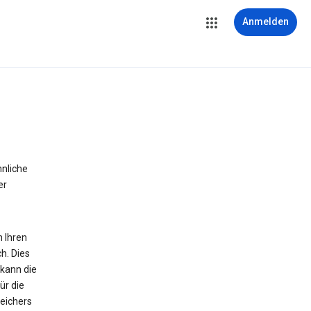
Anmelden
hnliche
er
n Ihren
h. Dies
 kann die
ür die
peichers