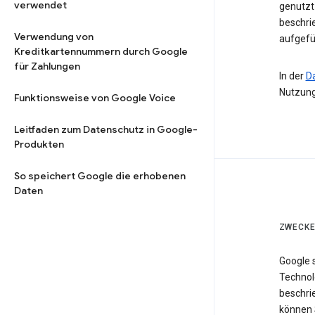
verwendet
genutzt 
beschri
Verwendung von
aufgefü
Kreditkartennummern durch Google
für Zahlungen
In der
D
Nutzung
Funktionsweise von Google Voice
Leitfaden zum Datenschutz in Google-
Produkten
So speichert Google die erhobenen
Daten
ZWECKE
Google 
Technol
beschri
können 