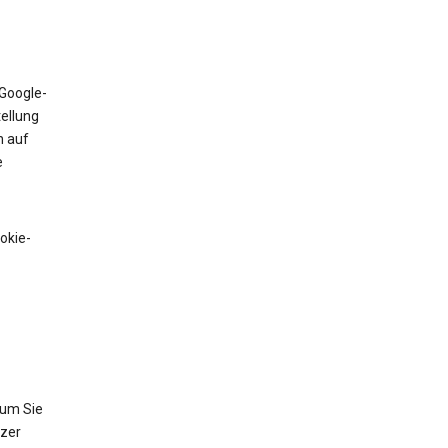
 Google-
tellung
n auf
e
okie-
 um Sie
tzer