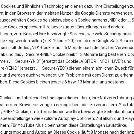
Cookies und ähnlichen Technologien dienen dazu, Ihre Einstellungen z
rn. In den Browsern der meisten Nutzer, die Google-Dienste verwenden, 
 ausgewählten Cookies beispielsweise ein Cookie namens „NID“ oder „_
Diese Cookies speichern Ihre bevorzugten Einstellungen und andere
tionen, zum Beispiel Ihre bevorzugte Sprache, wie viele Suchergebniss
gezeigt werden sollen (z. B. 10 oder 20) und ob der Google SafeSearch-
t sein soll. Jedes „NID“-Cookie läuft 6 Monate nach der letzten Verwend
 ab und das „_Secure-ENID“-Cookie bleibt 13 Monate lang bestehen. Coo
en „__Secure-YNID“ (ersetzt das Cookie „VISITOR_INFO1_LIVE“) und
re-YENID“ (ersetzt „__Secure-YEC“) dienen einem ähnlichen Zweck für
 und werden auch verwendet, um Probleme mit dem Dienst zu erkenn
ben. Diese Cookies bleiben jeweils 6 bzw. 13 Monate lang bestehen.
Cookies und ähnliche Technologien dienen dazu, Ihre Nutzererfahrung
estimmten Browsersitzung zu ermöglichen oder zu verbessern. YouTub
as „PREF“-Cookie, um Informationen wie Ihre bevorzugte Seitenkonfigura
abeeinstellungen wie explizite Autoplay-Optionen, Zufallsmix und Pla
hern. Für YouTube Music beinhalten diese Einstellungen Lautstärke,
olungsmodus und Autoplay. Dieses Cookie läuft 8 Monate nach der let