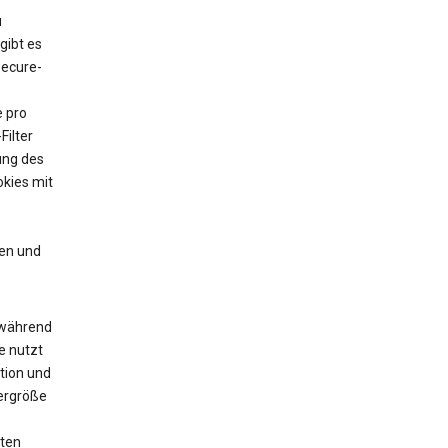
u
gibt es
Secure-
e pro
Filter
ung des
kies mit
en und
 während
e nutzt
tion und
yergröße
zten