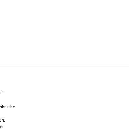
ET
ähnliche
en,
on