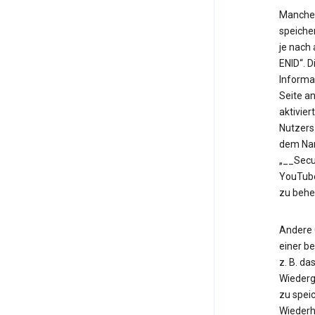
Manche 
speiche
je nach
ENID“. 
Informa
Seite an
aktivier
Nutzers
dem Nam
„__Secu
YouTube
zu behe
Andere 
einer b
z. B. d
Wiederg
zu speic
Wiederh