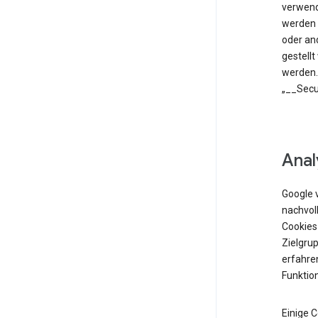
verwend
werden 
oder an
gestell
werden.
„__Secu
Anal
Google 
nachvol
Cookies
Zielgrup
erfahren
Funktio
Einige 