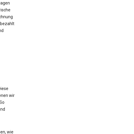
ragen
rische
echnung
bezahlt
nd
Diese
enen wir
 So
und
en, wie