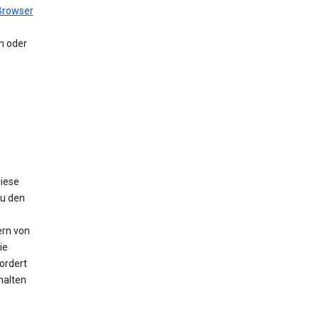
Browser
en oder
Diese
Zu den
ern von
ie
ordert
halten