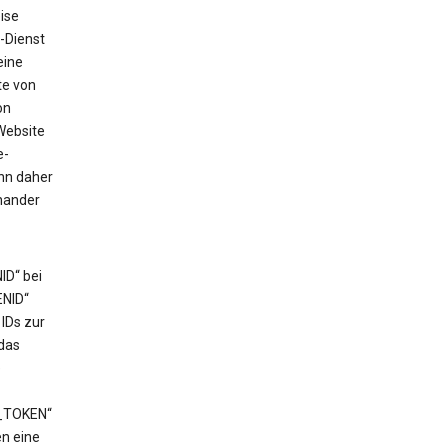
ise
-Dienst
eine
te von
on
Website
e-
ann daher
nander
ID“ bei
ENID“
IDs zur
das
e
T_TOKEN“
en eine