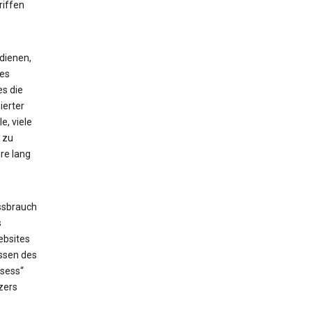
riffen
dienen,
ses
es die
ierter
e, viele
 zu
re lang
ssbrauch
s
ebsites
issen des
_sess“
zers