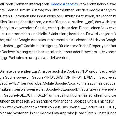
it ihren Diensten interagieren.
Google Analytics
verwendet beispielswe
te Cookies, um im Auftrag von Unternehmen, die den Google Analytics
 Daten zu erheben und ihnen Website-Nutzungsstatistiken, die jedoch k
ellen Nutzer identifizieren, zur Verfügung zu stellen. „_ga“, das wichtigs
Analytics verwendete Cookie, ermöglicht es dem Dienst, einen Nutzer v
zu unterscheiden, und bleibt 2 Jahre lang bestehen. Es wird von jeder 
t, auf der Google Analytics implementiert ist, einschließlich von Googl
. Jedes „_ga“-Cookie ist einzigartig für die spezifische Property und k
ur Nachverfolgung eines bestimmten Nutzers oder Browsers über vonei
gige Websites hinweg verwendet werden.
Dienste verwenden zur Analyse auch die Cookies „NID“ und „_Secure-EN
gle Suche sowie „__Secure-YNID“, „VISITOR_INFO1_LIVE“, „__Secure-Y
Secure-YEC“ bei YouTube. Mobile Google-Apps können auch eindeutige 
 nutzen, beispielsweise die „Google-Nutzungs-ID“. YouTube verwendet 
„__Secure-ROLLOUT_TOKEN“, um neue Funktionen einzuführen und di
ungen zu messen, wenn andere vorhandene Cookies und IDs nicht für
en Zweck verwendet werden können. Das Cookie „__Secure-ROLLOU
 Monate bestehen. In der Google Play App wird je nach Ihren Einstellung