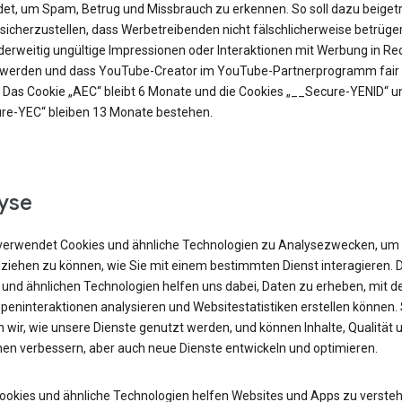
et, um Spam, Betrug und Missbrauch zu erkennen. So soll dazu beiget
sicherzustellen, dass Werbetreibenden nicht fälschlicherweise betrüge
derweitig ungültige Impressionen oder Interaktionen mit Werbung in R
t werden und dass YouTube-Creator im YouTube-Partnerprogramm fair 
 Das Cookie „AEC“ bleibt 6 Monate und die Cookies „__Secure-YENID“ u
re-YEC“ bleiben 13 Monate bestehen.
yse
verwendet Cookies und ähnliche Technologien zu Analysezwecken, um
lziehen zu können, wie Sie mit einem bestimmten Dienst interagieren. 
 und ähnlichen Technologien helfen uns dabei, Daten zu erheben, mit d
peninteraktionen analysieren und Websitestatistiken erstellen können.
 wir, wie unsere Dienste genutzt werden, und können Inhalte, Qualität 
nen verbessern, aber auch neue Dienste entwickeln und optimieren.
Cookies und ähnliche Technologien helfen Websites und Apps zu versteh