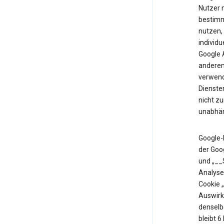
Nutzer m
bestimm
nutzen,
individu
Google 
anderen 
verwende
Diensten
nicht z
unabhän
Google-
der Goo
und „__
Analyse
Cookie 
Auswirk
denselb
bleibt 6