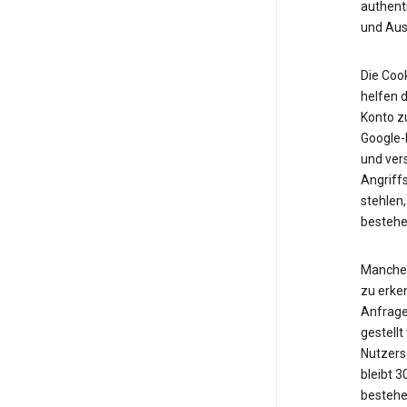
authent
und Ausf
Die Cook
helfen d
Konto z
Google-K
und vers
Angriff
stehlen,
bestehe
Manche 
zu erken
Anfrage
gestell
Nutzers 
bleibt 
bestehe