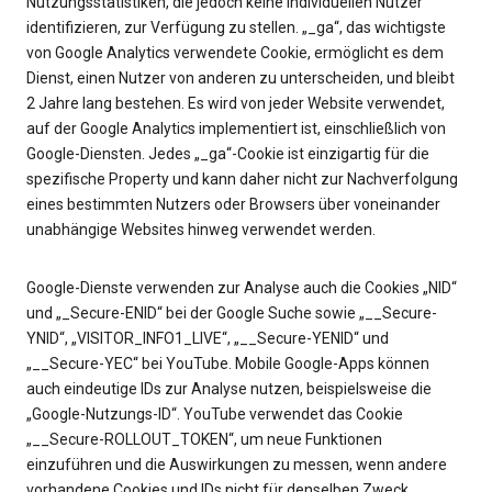
Nutzungsstatistiken, die jedoch keine individuellen Nutzer
identifizieren, zur Verfügung zu stellen. „_ga“, das wichtigste
von Google Analytics verwendete Cookie, ermöglicht es dem
Dienst, einen Nutzer von anderen zu unterscheiden, und bleibt
2 Jahre lang bestehen. Es wird von jeder Website verwendet,
auf der Google Analytics implementiert ist, einschließlich von
Google-Diensten. Jedes „_ga“-Cookie ist einzigartig für die
spezifische Property und kann daher nicht zur Nachverfolgung
eines bestimmten Nutzers oder Browsers über voneinander
unabhängige Websites hinweg verwendet werden.
Google-Dienste verwenden zur Analyse auch die Cookies „NID“
und „_Secure-ENID“ bei der Google Suche sowie „__Secure-
YNID“, „VISITOR_INFO1_LIVE“, „__Secure-YENID“ und
„__Secure-YEC“ bei YouTube. Mobile Google-Apps können
auch eindeutige IDs zur Analyse nutzen, beispielsweise die
„Google-Nutzungs-ID“. YouTube verwendet das Cookie
„__Secure-ROLLOUT_TOKEN“, um neue Funktionen
einzuführen und die Auswirkungen zu messen, wenn andere
vorhandene Cookies und IDs nicht für denselben Zweck