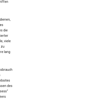
riffen
dienen,
ses
es die
ierter
e, viele
 zu
re lang
ssbrauch
s
ebsites
issen des
_sess“
zers