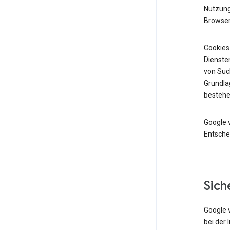
Nutzung 
Browser
Cookies
Diensten
von Suc
Grundlag
bestehe
Google 
Entsche
Sich
Google 
bei der