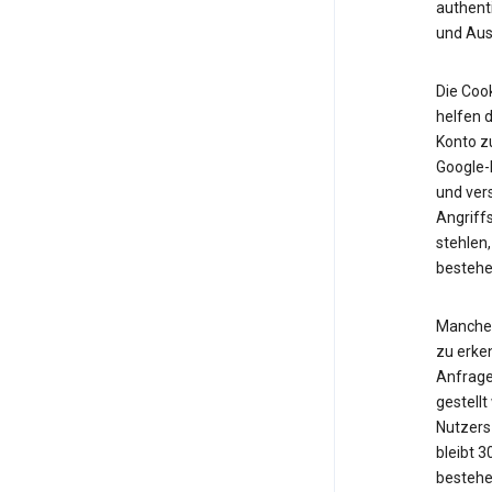
authent
und Ausf
Die Cook
helfen d
Konto z
Google-K
und vers
Angriff
stehlen,
bestehe
Manche 
zu erken
Anfrage
gestell
Nutzers 
bleibt 
bestehe