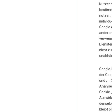
Nutzer m
bestimm
nutzen,
individu
Google 
anderen 
verwende
Diensten
nicht z
unabhän
Google-
der Goo
und „__
Analyse
Cookie 
Auswirk
denselb
bleibt 6