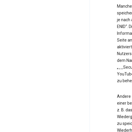
Manche 
speiche
je nach
ENID“. 
Informa
Seite an
aktivier
Nutzers
dem Nam
„__Secu
YouTube
zu behe
Andere 
einer b
z. B. d
Wiederg
zu speic
Wiederh