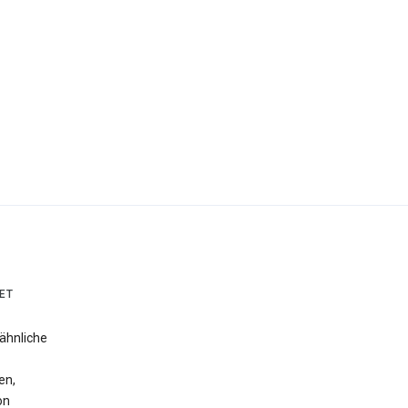
ET
ähnliche
en,
on