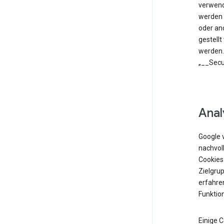
verwend
werden 
oder an
gestell
werden.
„__Secu
Anal
Google 
nachvol
Cookies
Zielgrup
erfahren
Funktio
Einige 