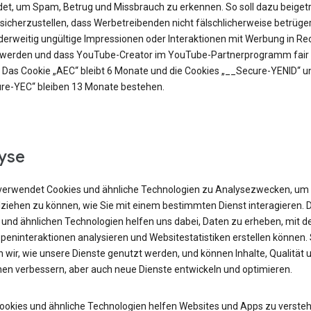
et, um Spam, Betrug und Missbrauch zu erkennen. So soll dazu beiget
sicherzustellen, dass Werbetreibenden nicht fälschlicherweise betrüge
derweitig ungültige Impressionen oder Interaktionen mit Werbung in R
t werden und dass YouTube-Creator im YouTube-Partnerprogramm fair 
 Das Cookie „AEC“ bleibt 6 Monate und die Cookies „__Secure-YENID“ u
re-YEC“ bleiben 13 Monate bestehen.
yse
verwendet Cookies und ähnliche Technologien zu Analysezwecken, um
lziehen zu können, wie Sie mit einem bestimmten Dienst interagieren. 
 und ähnlichen Technologien helfen uns dabei, Daten zu erheben, mit d
peninteraktionen analysieren und Websitestatistiken erstellen können.
 wir, wie unsere Dienste genutzt werden, und können Inhalte, Qualität 
nen verbessern, aber auch neue Dienste entwickeln und optimieren.
Cookies und ähnliche Technologien helfen Websites und Apps zu versteh