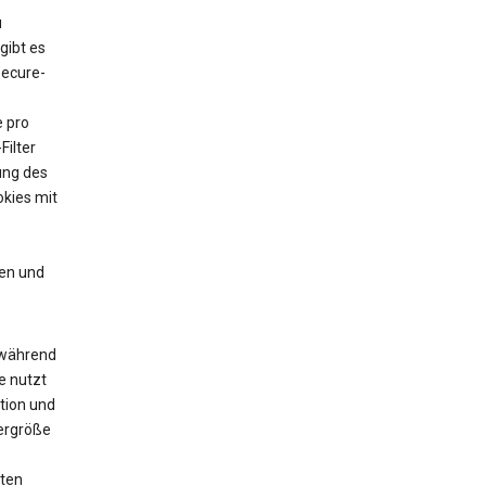
u
gibt es
Secure-
e pro
Filter
ung des
kies mit
en und
 während
e nutzt
tion und
yergröße
zten