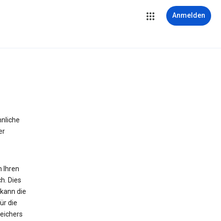
Anmelden
hnliche
er
n Ihren
h. Dies
 kann die
ür die
peichers