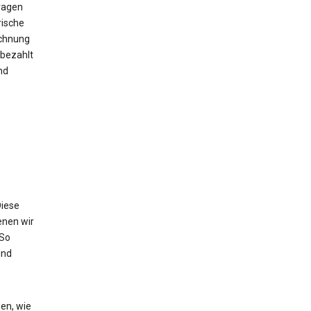
ragen
rische
echnung
bezahlt
nd
Diese
enen wir
 So
und
en, wie