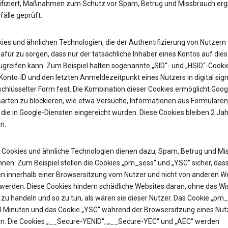
ifiziert, Maßnahmen zum Schutz vor Spam, Betrug und Missbrauch erg
älle geprüft.
ies und ähnlichen Technologien, die der Authentifizierung von Nutzern 
afür zu sorgen, dass nur der tatsächliche Inhaber eines Kontos auf die
ugreifen kann. Zum Beispiel halten sogenannte „SID“- und „HSID“-Cooki
onto‑ID und den letzten Anmeldezeitpunkt eines Nutzers in digital sign
chlüsselter Form fest. Die Kombination dieser Cookies ermöglicht Googl
sarten zu blockieren, wie etwa Versuche, Informationen aus Formularen
 die in Google-Diensten eingereicht wurden. Diese Cookies bleiben 2 Jah
n.
Cookies und ähnliche Technologien dienen dazu, Spam, Betrug und Mi
nen. Zum Beispiel stellen die Cookies „pm_sess“ und „YSC“ sicher, das
n innerhalb einer Browsersitzung vom Nutzer und nicht von anderen W
t werden. Diese Cookies hindern schädliche Websites daran, ohne das W
zu handeln und so zu tun, als wären sie dieser Nutzer. Das Cookie „pm
30 Minuten und das Cookie „YSC“ während der Browsersitzung eines Nut
n. Die Cookies „__Secure-YENID“, „__Secure-YEC“ und „AEC“ werden