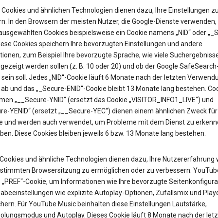
Cookies und ähnlichen Technologien dienen dazu, Ihre Einstellungen z
rn. In den Browsern der meisten Nutzer, die Google-Dienste verwenden, 
 ausgewählten Cookies beispielsweise ein Cookie namens „NID“ oder „_
Diese Cookies speichern Ihre bevorzugten Einstellungen und andere
tionen, zum Beispiel Ihre bevorzugte Sprache, wie viele Suchergebniss
gezeigt werden sollen (z. B. 10 oder 20) und ob der Google SafeSearch-
t sein soll. Jedes „NID“-Cookie läuft 6 Monate nach der letzten Verwend
 ab und das „_Secure-ENID“-Cookie bleibt 13 Monate lang bestehen. Coo
en „__Secure-YNID“ (ersetzt das Cookie „VISITOR_INFO1_LIVE“) und
re-YENID“ (ersetzt „__Secure-YEC“) dienen einem ähnlichen Zweck für
 und werden auch verwendet, um Probleme mit dem Dienst zu erkenn
ben. Diese Cookies bleiben jeweils 6 bzw. 13 Monate lang bestehen.
Cookies und ähnliche Technologien dienen dazu, Ihre Nutzererfahrung
estimmten Browsersitzung zu ermöglichen oder zu verbessern. YouTub
as „PREF“-Cookie, um Informationen wie Ihre bevorzugte Seitenkonfigura
abeeinstellungen wie explizite Autoplay-Optionen, Zufallsmix und Pla
hern. Für YouTube Music beinhalten diese Einstellungen Lautstärke,
olungsmodus und Autoplay. Dieses Cookie läuft 8 Monate nach der let