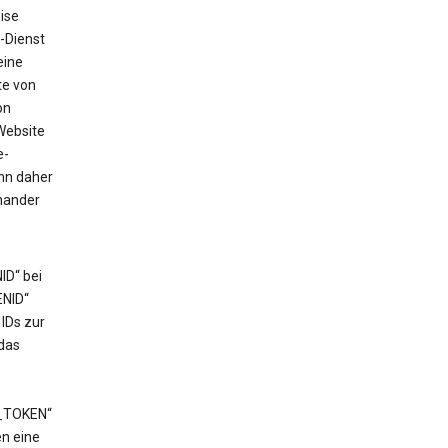
ise
-Dienst
eine
te von
on
Website
e-
ann daher
nander
ID“ bei
ENID“
IDs zur
das
e
T_TOKEN“
en eine