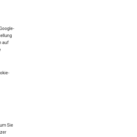
 Google-
tellung
n auf
e
okie-
 um Sie
tzer