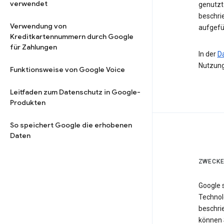
verwendet
genutzt 
beschri
Verwendung von
aufgefü
Kreditkartennummern durch Google
für Zahlungen
In der
D
Nutzung
Funktionsweise von Google Voice
Leitfaden zum Datenschutz in Google-
Produkten
So speichert Google die erhobenen
Daten
ZWECKE
Google 
Technol
beschri
können 