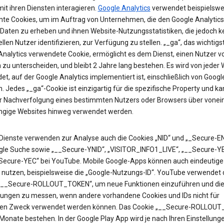
it ihren Diensten interagieren.
Google Analytics
verwendet beispielswe
te Cookies, um im Auftrag von Unternehmen, die den Google Analytics
 Daten zu erheben und ihnen Website-Nutzungsstatistiken, die jedoch k
ellen Nutzer identifizieren, zur Verfügung zu stellen. „_ga“, das wichtigs
Analytics verwendete Cookie, ermöglicht es dem Dienst, einen Nutzer v
zu unterscheiden, und bleibt 2 Jahre lang bestehen. Es wird von jeder 
t, auf der Google Analytics implementiert ist, einschließlich von Googl
. Jedes „_ga“-Cookie ist einzigartig für die spezifische Property und k
ur Nachverfolgung eines bestimmten Nutzers oder Browsers über vonei
gige Websites hinweg verwendet werden.
Dienste verwenden zur Analyse auch die Cookies „NID“ und „_Secure-EN
gle Suche sowie „__Secure-YNID“, „VISITOR_INFO1_LIVE“, „__Secure-Y
Secure-YEC“ bei YouTube. Mobile Google-Apps können auch eindeutige 
 nutzen, beispielsweise die „Google-Nutzungs-ID“. YouTube verwendet 
„__Secure-ROLLOUT_TOKEN“, um neue Funktionen einzuführen und di
ungen zu messen, wenn andere vorhandene Cookies und IDs nicht für
en Zweck verwendet werden können. Das Cookie „__Secure-ROLLOU
 Monate bestehen. In der Google Play App wird je nach Ihren Einstellung