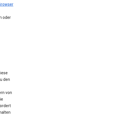
Browser
en oder
Diese
Zu den
ern von
ie
ordert
halten