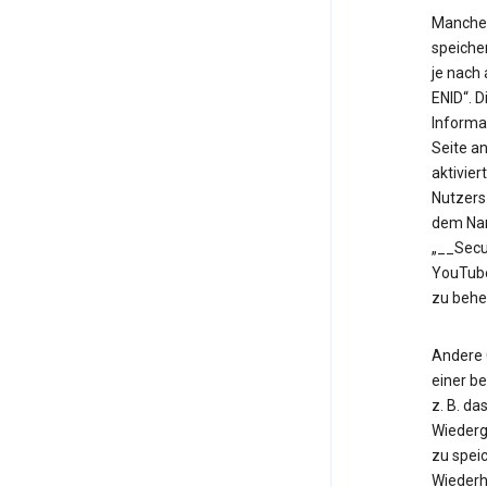
Manche 
speiche
je nach
ENID“. 
Informa
Seite an
aktivier
Nutzers
dem Nam
„__Secu
YouTube
zu behe
Andere 
einer b
z. B. d
Wiederg
zu speic
Wiederh