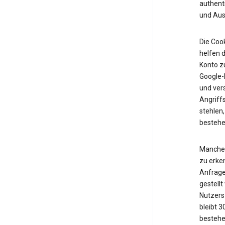
authent
und Ausf
Die Cook
helfen d
Konto z
Google-K
und vers
Angriff
stehlen,
bestehe
Manche 
zu erken
Anfrage
gestell
Nutzers 
bleibt 
bestehe