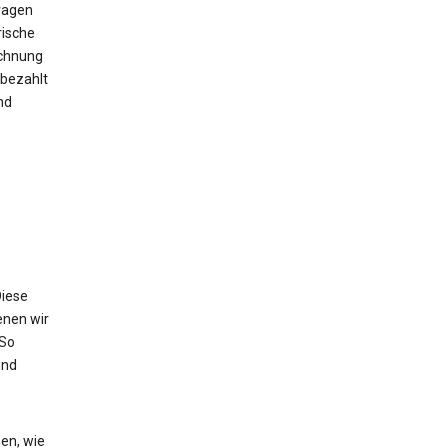
ragen
rische
echnung
bezahlt
nd
Diese
enen wir
 So
und
en, wie