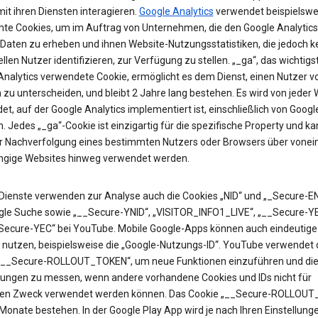
it ihren Diensten interagieren.
Google Analytics
verwendet beispielswe
te Cookies, um im Auftrag von Unternehmen, die den Google Analytics
 Daten zu erheben und ihnen Website-Nutzungsstatistiken, die jedoch k
ellen Nutzer identifizieren, zur Verfügung zu stellen. „_ga“, das wichtigs
Analytics verwendete Cookie, ermöglicht es dem Dienst, einen Nutzer v
zu unterscheiden, und bleibt 2 Jahre lang bestehen. Es wird von jeder 
t, auf der Google Analytics implementiert ist, einschließlich von Googl
. Jedes „_ga“-Cookie ist einzigartig für die spezifische Property und k
ur Nachverfolgung eines bestimmten Nutzers oder Browsers über vonei
gige Websites hinweg verwendet werden.
Dienste verwenden zur Analyse auch die Cookies „NID“ und „_Secure-EN
gle Suche sowie „__Secure-YNID“, „VISITOR_INFO1_LIVE“, „__Secure-Y
Secure-YEC“ bei YouTube. Mobile Google-Apps können auch eindeutige 
 nutzen, beispielsweise die „Google-Nutzungs-ID“. YouTube verwendet 
„__Secure-ROLLOUT_TOKEN“, um neue Funktionen einzuführen und di
ungen zu messen, wenn andere vorhandene Cookies und IDs nicht für
en Zweck verwendet werden können. Das Cookie „__Secure-ROLLOU
 Monate bestehen. In der Google Play App wird je nach Ihren Einstellung