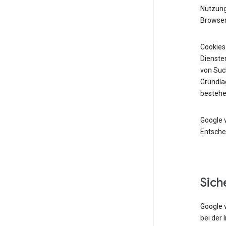
Nutzung 
Browser
Cookies
Diensten
von Suc
Grundlag
bestehe
Google 
Entsche
Sich
Google 
bei der