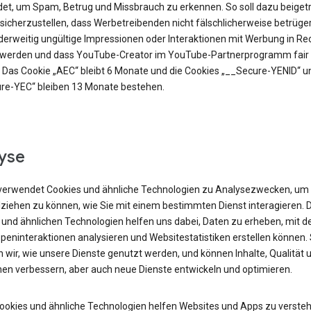
et, um Spam, Betrug und Missbrauch zu erkennen. So soll dazu beiget
sicherzustellen, dass Werbetreibenden nicht fälschlicherweise betrüge
derweitig ungültige Impressionen oder Interaktionen mit Werbung in R
t werden und dass YouTube-Creator im YouTube-Partnerprogramm fair 
 Das Cookie „AEC“ bleibt 6 Monate und die Cookies „__Secure-YENID“ u
re-YEC“ bleiben 13 Monate bestehen.
yse
verwendet Cookies und ähnliche Technologien zu Analysezwecken, um
lziehen zu können, wie Sie mit einem bestimmten Dienst interagieren. 
 und ähnlichen Technologien helfen uns dabei, Daten zu erheben, mit d
peninteraktionen analysieren und Websitestatistiken erstellen können.
 wir, wie unsere Dienste genutzt werden, und können Inhalte, Qualität 
nen verbessern, aber auch neue Dienste entwickeln und optimieren.
Cookies und ähnliche Technologien helfen Websites und Apps zu versteh