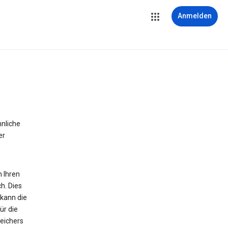
Anmelden
hnliche
er
n Ihren
h. Dies
 kann die
ür die
peichers