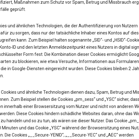
ifiziert, Maßnahmen zum Schutz vor Spam, Betrug und Missbrauch erg
älle geprüft.
ies und ähnlichen Technologien, die der Authentifizierung von Nutzern 
afür zu sorgen, dass nur der tatsächliche Inhaber eines Kontos auf die
ugreifen kann. Zum Beispiel halten sogenannte „SID“- und „HSID“-Cooki
onto‑ID und den letzten Anmeldezeitpunkt eines Nutzers in digital sign
chlüsselter Form fest. Die Kombination dieser Cookies ermöglicht Googl
sarten zu blockieren, wie etwa Versuche, Informationen aus Formularen
 die in Google-Diensten eingereicht wurden. Diese Cookies bleiben 2 Jah
n.
Cookies und ähnliche Technologien dienen dazu, Spam, Betrug und Mi
nen. Zum Beispiel stellen die Cookies „pm_sess“ und „YSC“ sicher, das
n innerhalb einer Browsersitzung vom Nutzer und nicht von anderen W
t werden. Diese Cookies hindern schädliche Websites daran, ohne das W
zu handeln und so zu tun, als wären sie dieser Nutzer. Das Cookie „pm
30 Minuten und das Cookie „YSC“ während der Browsersitzung eines Nut
n. Die Cookies „__Secure-YENID“, „__Secure-YEC“ und „AEC“ werden