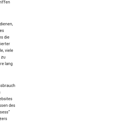
riffen
dienen,
ses
es die
ierter
e, viele
 zu
re lang
ssbrauch
s
ebsites
issen des
_sess“
zers