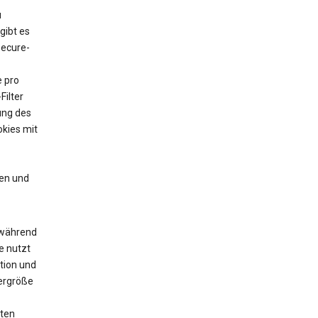
u
gibt es
Secure-
e pro
Filter
ung des
kies mit
en und
 während
e nutzt
tion und
yergröße
zten