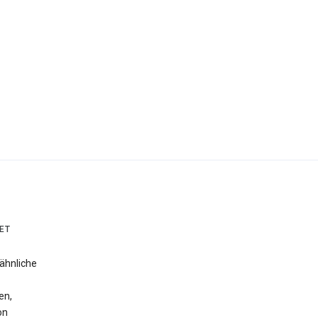
ET
ähnliche
en,
on