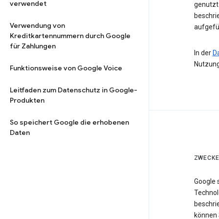
verwendet
genutzt 
beschri
Verwendung von
aufgefü
Kreditkartennummern durch Google
für Zahlungen
In der
D
Nutzung
Funktionsweise von Google Voice
Leitfaden zum Datenschutz in Google-
Produkten
So speichert Google die erhobenen
Daten
ZWECKE
Google 
Technol
beschri
können 