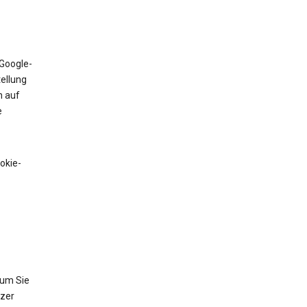
 Google-
tellung
n auf
e
okie-
 um Sie
tzer