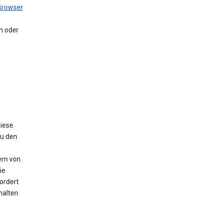
Browser
en oder
Diese
Zu den
ern von
ie
ordert
halten