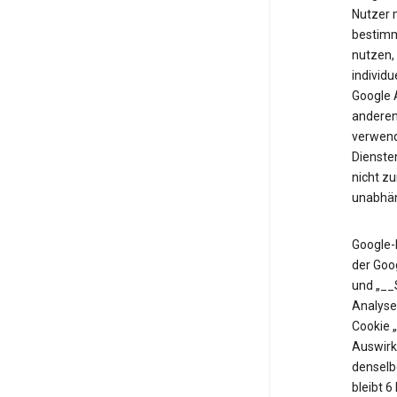
Nutzer m
bestimm
nutzen,
individu
Google 
anderen 
verwende
Diensten
nicht z
unabhän
Google-
der Goo
und „__
Analyse
Cookie 
Auswirk
denselb
bleibt 6