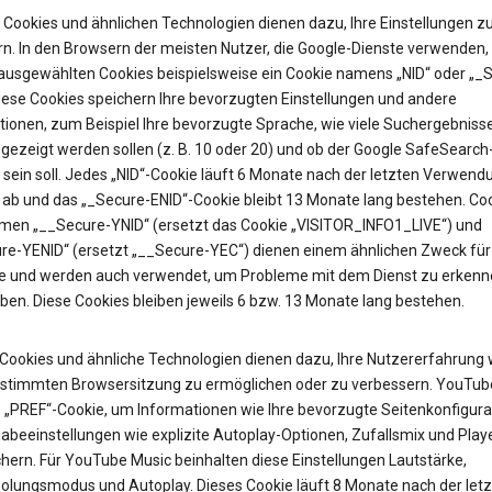
Cookies und ähnlichen Technologien dienen dazu, Ihre Einstellungen z
rn. In den Browsern der meisten Nutzer, die Google-Dienste verwenden, 
 ausgewählten Cookies beispielsweise ein Cookie namens „NID“ oder „_
Diese Cookies speichern Ihre bevorzugten Einstellungen und andere
tionen, zum Beispiel Ihre bevorzugte Sprache, wie viele Suchergebniss
gezeigt werden sollen (z. B. 10 oder 20) und ob der Google SafeSearch-
t sein soll. Jedes „NID“-Cookie läuft 6 Monate nach der letzten Verwend
 ab und das „_Secure-ENID“-Cookie bleibt 13 Monate lang bestehen. Coo
en „__Secure-YNID“ (ersetzt das Cookie „VISITOR_INFO1_LIVE“) und
re-YENID“ (ersetzt „__Secure-YEC“) dienen einem ähnlichen Zweck für
 und werden auch verwendet, um Probleme mit dem Dienst zu erkenn
ben. Diese Cookies bleiben jeweils 6 bzw. 13 Monate lang bestehen.
Cookies und ähnliche Technologien dienen dazu, Ihre Nutzererfahrung
estimmten Browsersitzung zu ermöglichen oder zu verbessern. YouTub
as „PREF“-Cookie, um Informationen wie Ihre bevorzugte Seitenkonfigura
abeeinstellungen wie explizite Autoplay-Optionen, Zufallsmix und Pla
hern. Für YouTube Music beinhalten diese Einstellungen Lautstärke,
olungsmodus und Autoplay. Dieses Cookie läuft 8 Monate nach der let