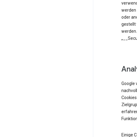
verwend
werden 
oder an
gestell
werden.
„__Secu
Anal
Google 
nachvol
Cookies
Zielgrup
erfahren
Funktio
Einige 