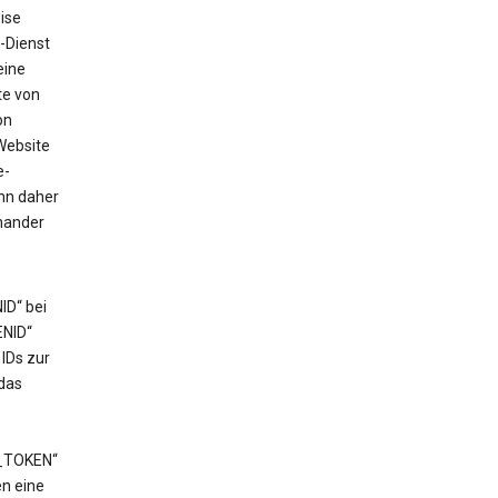
ise
-Dienst
eine
te von
on
Website
e-
ann daher
nander
ID“ bei
ENID“
IDs zur
das
e
T_TOKEN“
en eine