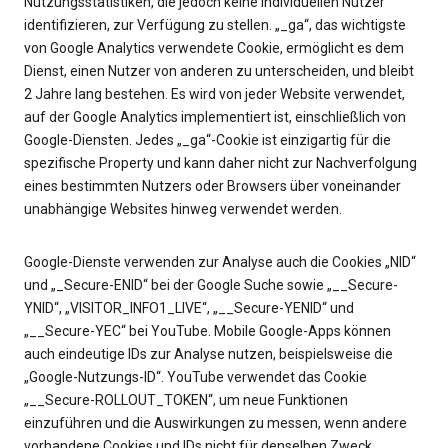
Nutzungsstatistiken, die jedoch keine individuellen Nutzer
identifizieren, zur Verfügung zu stellen. „_ga“, das wichtigste
von Google Analytics verwendete Cookie, ermöglicht es dem
Dienst, einen Nutzer von anderen zu unterscheiden, und bleibt
2 Jahre lang bestehen. Es wird von jeder Website verwendet,
auf der Google Analytics implementiert ist, einschließlich von
Google-Diensten. Jedes „_ga“-Cookie ist einzigartig für die
spezifische Property und kann daher nicht zur Nachverfolgung
eines bestimmten Nutzers oder Browsers über voneinander
unabhängige Websites hinweg verwendet werden.
Google-Dienste verwenden zur Analyse auch die Cookies „NID“
und „_Secure-ENID“ bei der Google Suche sowie „__Secure-
YNID“, „VISITOR_INFO1_LIVE“, „__Secure-YENID“ und
„__Secure-YEC“ bei YouTube. Mobile Google-Apps können
auch eindeutige IDs zur Analyse nutzen, beispielsweise die
„Google-Nutzungs-ID“. YouTube verwendet das Cookie
„__Secure-ROLLOUT_TOKEN“, um neue Funktionen
einzuführen und die Auswirkungen zu messen, wenn andere
vorhandene Cookies und IDs nicht für denselben Zweck