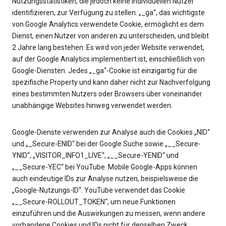
Nutzungsstatistiken, die jedoch keine individuellen Nutzer
identifizieren, zur Verfügung zu stellen. „_ga“, das wichtigste
von Google Analytics verwendete Cookie, ermöglicht es dem
Dienst, einen Nutzer von anderen zu unterscheiden, und bleibt
2 Jahre lang bestehen. Es wird von jeder Website verwendet,
auf der Google Analytics implementiert ist, einschließlich von
Google-Diensten. Jedes „_ga“-Cookie ist einzigartig für die
spezifische Property und kann daher nicht zur Nachverfolgung
eines bestimmten Nutzers oder Browsers über voneinander
unabhängige Websites hinweg verwendet werden.
Google-Dienste verwenden zur Analyse auch die Cookies „NID“
und „_Secure-ENID“ bei der Google Suche sowie „__Secure-
YNID“, „VISITOR_INFO1_LIVE“, „__Secure-YENID“ und
„__Secure-YEC“ bei YouTube. Mobile Google-Apps können
auch eindeutige IDs zur Analyse nutzen, beispielsweise die
„Google-Nutzungs-ID“. YouTube verwendet das Cookie
„__Secure-ROLLOUT_TOKEN“, um neue Funktionen
einzuführen und die Auswirkungen zu messen, wenn andere
vorhandene Cookies und IDs nicht für denselben Zweck