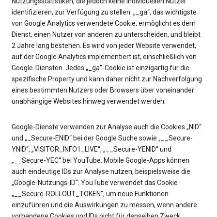
Nutzungsstatistiken, die jedoch keine individuellen Nutzer
identifizieren, zur Verfügung zu stellen. „_ga“, das wichtigste
von Google Analytics verwendete Cookie, ermöglicht es dem
Dienst, einen Nutzer von anderen zu unterscheiden, und bleibt
2 Jahre lang bestehen. Es wird von jeder Website verwendet,
auf der Google Analytics implementiert ist, einschließlich von
Google-Diensten. Jedes „_ga“-Cookie ist einzigartig für die
spezifische Property und kann daher nicht zur Nachverfolgung
eines bestimmten Nutzers oder Browsers über voneinander
unabhängige Websites hinweg verwendet werden.
Google-Dienste verwenden zur Analyse auch die Cookies „NID“
und „_Secure-ENID“ bei der Google Suche sowie „__Secure-
YNID“, „VISITOR_INFO1_LIVE“, „__Secure-YENID“ und
„__Secure-YEC“ bei YouTube. Mobile Google-Apps können
auch eindeutige IDs zur Analyse nutzen, beispielsweise die
„Google-Nutzungs-ID“. YouTube verwendet das Cookie
„__Secure-ROLLOUT_TOKEN“, um neue Funktionen
einzuführen und die Auswirkungen zu messen, wenn andere
vorhandene Cookies und IDs nicht für denselben Zweck