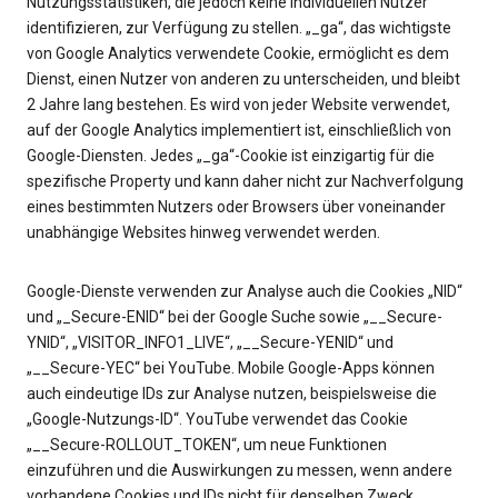
Nutzungsstatistiken, die jedoch keine individuellen Nutzer
identifizieren, zur Verfügung zu stellen. „_ga“, das wichtigste
von Google Analytics verwendete Cookie, ermöglicht es dem
Dienst, einen Nutzer von anderen zu unterscheiden, und bleibt
2 Jahre lang bestehen. Es wird von jeder Website verwendet,
auf der Google Analytics implementiert ist, einschließlich von
Google-Diensten. Jedes „_ga“-Cookie ist einzigartig für die
spezifische Property und kann daher nicht zur Nachverfolgung
eines bestimmten Nutzers oder Browsers über voneinander
unabhängige Websites hinweg verwendet werden.
Google-Dienste verwenden zur Analyse auch die Cookies „NID“
und „_Secure-ENID“ bei der Google Suche sowie „__Secure-
YNID“, „VISITOR_INFO1_LIVE“, „__Secure-YENID“ und
„__Secure-YEC“ bei YouTube. Mobile Google-Apps können
auch eindeutige IDs zur Analyse nutzen, beispielsweise die
„Google-Nutzungs-ID“. YouTube verwendet das Cookie
„__Secure-ROLLOUT_TOKEN“, um neue Funktionen
einzuführen und die Auswirkungen zu messen, wenn andere
vorhandene Cookies und IDs nicht für denselben Zweck