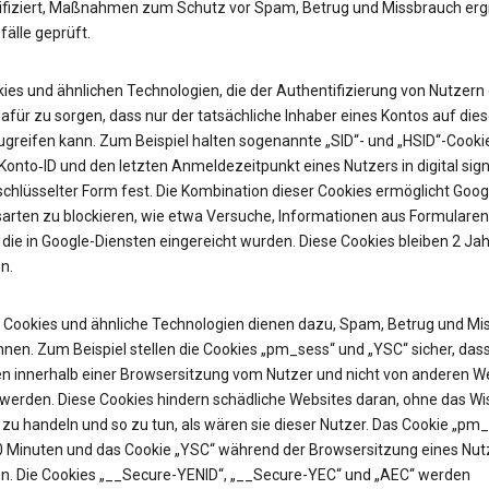
ifiziert, Maßnahmen zum Schutz vor Spam, Betrug und Missbrauch erg
älle geprüft.
ies und ähnlichen Technologien, die der Authentifizierung von Nutzern 
afür zu sorgen, dass nur der tatsächliche Inhaber eines Kontos auf die
ugreifen kann. Zum Beispiel halten sogenannte „SID“- und „HSID“-Cooki
onto‑ID und den letzten Anmeldezeitpunkt eines Nutzers in digital sign
chlüsselter Form fest. Die Kombination dieser Cookies ermöglicht Googl
sarten zu blockieren, wie etwa Versuche, Informationen aus Formularen
 die in Google-Diensten eingereicht wurden. Diese Cookies bleiben 2 Jah
n.
Cookies und ähnliche Technologien dienen dazu, Spam, Betrug und Mi
nen. Zum Beispiel stellen die Cookies „pm_sess“ und „YSC“ sicher, das
n innerhalb einer Browsersitzung vom Nutzer und nicht von anderen W
t werden. Diese Cookies hindern schädliche Websites daran, ohne das W
zu handeln und so zu tun, als wären sie dieser Nutzer. Das Cookie „pm
30 Minuten und das Cookie „YSC“ während der Browsersitzung eines Nut
n. Die Cookies „__Secure-YENID“, „__Secure-YEC“ und „AEC“ werden