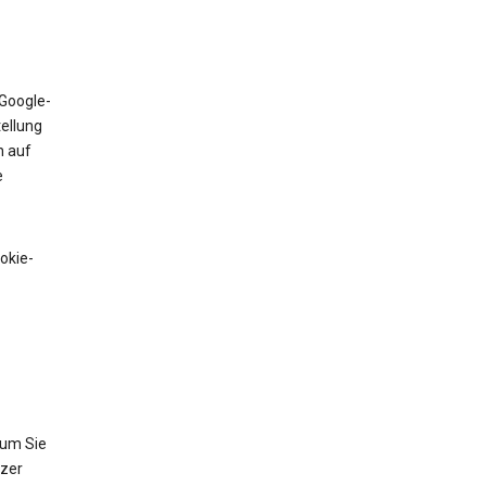
 Google-
tellung
n auf
e
okie-
 um Sie
tzer