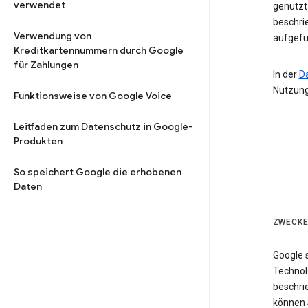
verwendet
genutzt 
beschri
Verwendung von
aufgefü
Kreditkartennummern durch Google
für Zahlungen
In der
D
Nutzung
Funktionsweise von Google Voice
Leitfaden zum Datenschutz in Google-
Produkten
So speichert Google die erhobenen
Daten
ZWECKE
Google 
Technol
beschri
können 