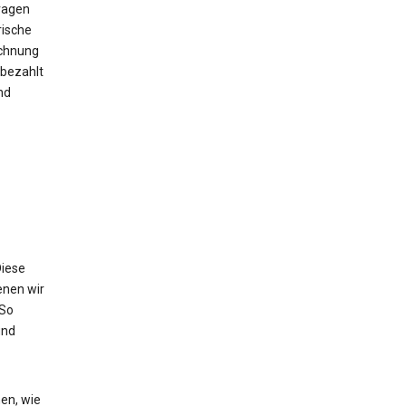
ragen
rische
echnung
bezahlt
nd
Diese
enen wir
 So
und
en, wie