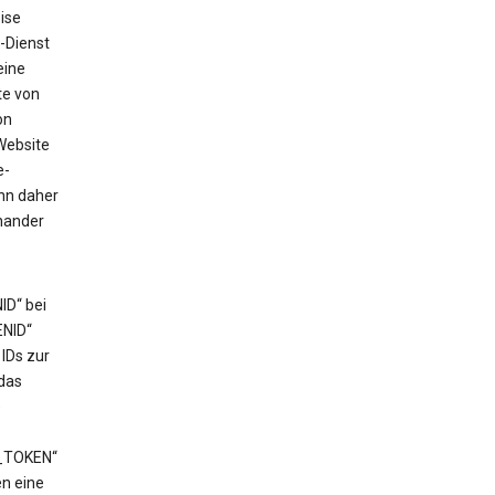
ise
-Dienst
eine
te von
on
Website
e-
ann daher
nander
ID“ bei
ENID“
IDs zur
das
e
T_TOKEN“
en eine