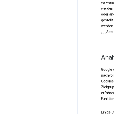
verwend
werden 
oder an
gestell
werden.
„__Secu
Anal
Google 
nachvol
Cookies
Zielgrup
erfahren
Funktio
Einige 