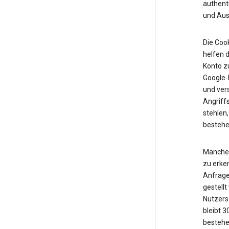
authent
und Ausf
Die Cook
helfen d
Konto z
Google-K
und vers
Angriff
stehlen,
bestehe
Manche 
zu erken
Anfrage
gestell
Nutzers 
bleibt 
bestehe