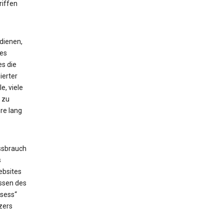
riffen
dienen,
ses
es die
ierter
e, viele
 zu
re lang
ssbrauch
s
ebsites
issen des
_sess“
zers