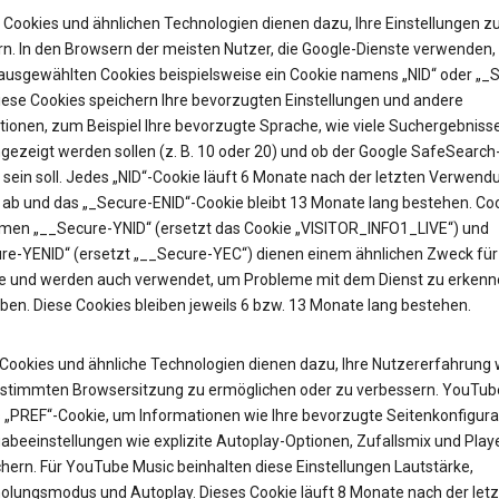
Cookies und ähnlichen Technologien dienen dazu, Ihre Einstellungen z
rn. In den Browsern der meisten Nutzer, die Google-Dienste verwenden, 
 ausgewählten Cookies beispielsweise ein Cookie namens „NID“ oder „_
Diese Cookies speichern Ihre bevorzugten Einstellungen und andere
tionen, zum Beispiel Ihre bevorzugte Sprache, wie viele Suchergebniss
gezeigt werden sollen (z. B. 10 oder 20) und ob der Google SafeSearch-
t sein soll. Jedes „NID“-Cookie läuft 6 Monate nach der letzten Verwend
 ab und das „_Secure-ENID“-Cookie bleibt 13 Monate lang bestehen. Coo
en „__Secure-YNID“ (ersetzt das Cookie „VISITOR_INFO1_LIVE“) und
re-YENID“ (ersetzt „__Secure-YEC“) dienen einem ähnlichen Zweck für
 und werden auch verwendet, um Probleme mit dem Dienst zu erkenn
ben. Diese Cookies bleiben jeweils 6 bzw. 13 Monate lang bestehen.
Cookies und ähnliche Technologien dienen dazu, Ihre Nutzererfahrung
estimmten Browsersitzung zu ermöglichen oder zu verbessern. YouTub
as „PREF“-Cookie, um Informationen wie Ihre bevorzugte Seitenkonfigura
abeeinstellungen wie explizite Autoplay-Optionen, Zufallsmix und Pla
hern. Für YouTube Music beinhalten diese Einstellungen Lautstärke,
olungsmodus und Autoplay. Dieses Cookie läuft 8 Monate nach der let