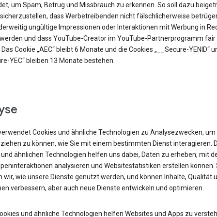
et, um Spam, Betrug und Missbrauch zu erkennen. So soll dazu beiget
sicherzustellen, dass Werbetreibenden nicht fälschlicherweise betrüge
derweitig ungültige Impressionen oder Interaktionen mit Werbung in R
t werden und dass YouTube-Creator im YouTube-Partnerprogramm fair 
 Das Cookie „AEC“ bleibt 6 Monate und die Cookies „__Secure-YENID“ u
re-YEC“ bleiben 13 Monate bestehen.
yse
verwendet Cookies und ähnliche Technologien zu Analysezwecken, um
lziehen zu können, wie Sie mit einem bestimmten Dienst interagieren. 
 und ähnlichen Technologien helfen uns dabei, Daten zu erheben, mit d
peninteraktionen analysieren und Websitestatistiken erstellen können.
 wir, wie unsere Dienste genutzt werden, und können Inhalte, Qualität 
nen verbessern, aber auch neue Dienste entwickeln und optimieren.
Cookies und ähnliche Technologien helfen Websites und Apps zu versteh