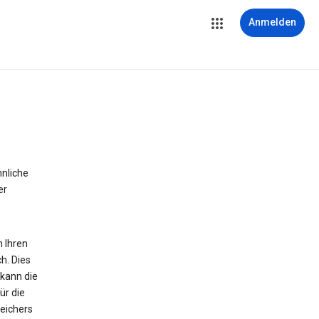
Anmelden
hnliche
er
n Ihren
h. Dies
 kann die
ür die
peichers