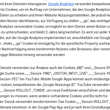
it ihren Diensten interagieren.
Google Analytics
verwendet beispielswe
te Cookies, um im Auftrag von Unternehmen, die den Google Analytics
 Daten zu erheben und ihnen Website-Nutzungsstatistiken, die jedoch k
ellen Nutzer identifizieren, zur Verfügung zu stellen. „_ga“, das wichtigs
Analytics verwendete Cookie, ermöglicht es dem Dienst, einen Nutzer v
zu unterscheiden, und bleibt 2 Jahre lang bestehen. Es wird von jeder 
t, auf der Google Analytics implementiert ist, einschließlich von Googl
. Jedes „_ga“-Cookie ist einzigartig für die spezifische Property und k
ur Nachverfolgung eines bestimmten Nutzers oder Browsers über vonei
gige Websites hinweg verwendet werden.
Dienste verwenden zur Analyse auch die Cookies „NID“ und „_Secure-EN
gle Suche sowie „__Secure-YNID“, „VISITOR_INFO1_LIVE“, „__Secure-Y
Secure-YEC“ bei YouTube. Mobile Google-Apps können auch eindeutige 
 nutzen, beispielsweise die „Google-Nutzungs-ID“. YouTube verwendet 
„__Secure-ROLLOUT_TOKEN“, um neue Funktionen einzuführen und di
ungen zu messen, wenn andere vorhandene Cookies und IDs nicht für
en Zweck verwendet werden können. Das Cookie „__Secure-ROLLOU
 Monate bestehen. In der Google Play App wird je nach Ihren Einstellung