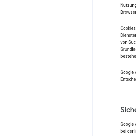
Nutzung 
Browser
Cookies
Diensten
von Suc
Grundlag
bestehe
Google 
Entsche
Sich
Google 
bei der