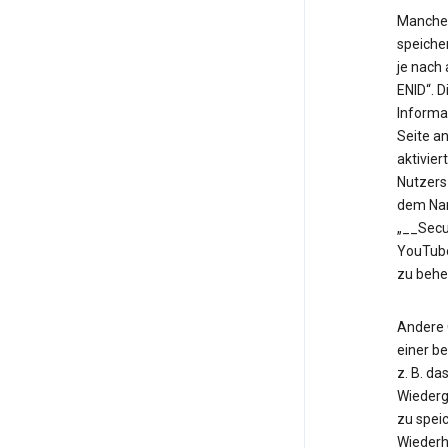
Manche 
speiche
je nach
ENID“. 
Informa
Seite an
aktivier
Nutzers
dem Nam
„__Secu
YouTube
zu behe
Andere 
einer b
z. B. d
Wiederg
zu speic
Wiederh