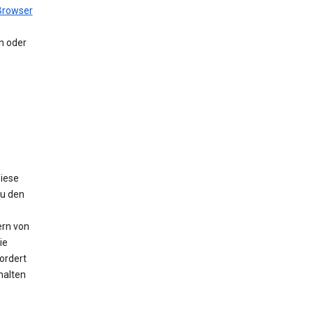
Browser
en oder
Diese
Zu den
ern von
ie
ordert
halten