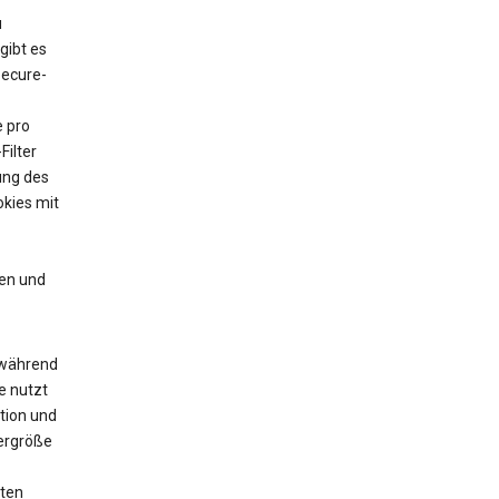
u
gibt es
Secure-
e pro
Filter
ung des
kies mit
en und
 während
e nutzt
tion und
yergröße
zten