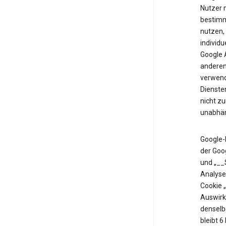
Nutzer m
bestimm
nutzen,
individu
Google 
anderen 
verwende
Diensten
nicht z
unabhän
Google-
der Goo
und „__
Analyse
Cookie 
Auswirk
denselb
bleibt 6