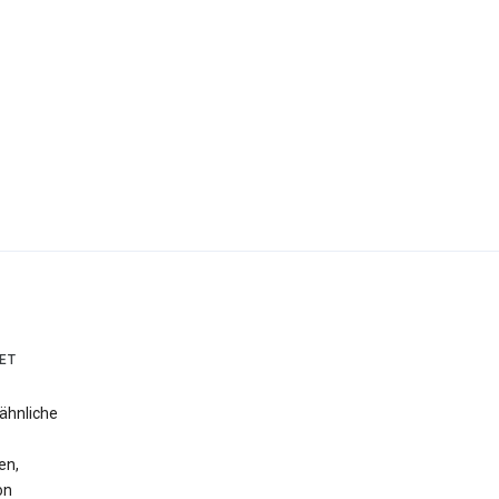
ET
ähnliche
en,
on