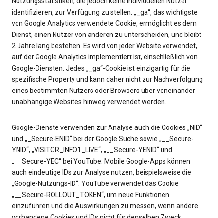
Nutzungsstatistiken, die jedoch keine individuellen Nutzer
identifizieren, zur Verfügung zu stellen. „_ga“, das wichtigste
von Google Analytics verwendete Cookie, ermöglicht es dem
Dienst, einen Nutzer von anderen zu unterscheiden, und bleibt
2 Jahre lang bestehen. Es wird von jeder Website verwendet,
auf der Google Analytics implementiert ist, einschließlich von
Google-Diensten. Jedes „_ga“-Cookie ist einzigartig für die
spezifische Property und kann daher nicht zur Nachverfolgung
eines bestimmten Nutzers oder Browsers über voneinander
unabhängige Websites hinweg verwendet werden.
Google-Dienste verwenden zur Analyse auch die Cookies „NID“
und „_Secure-ENID“ bei der Google Suche sowie „__Secure-
YNID“, „VISITOR_INFO1_LIVE“, „__Secure-YENID“ und
„__Secure-YEC“ bei YouTube. Mobile Google-Apps können
auch eindeutige IDs zur Analyse nutzen, beispielsweise die
„Google-Nutzungs-ID“. YouTube verwendet das Cookie
„__Secure-ROLLOUT_TOKEN“, um neue Funktionen
einzuführen und die Auswirkungen zu messen, wenn andere
vorhandene Cookies und IDs nicht für denselben Zweck