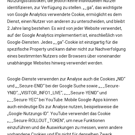
Nutzungsstatistiken, die jedoch keine individuellen Nutzer
identifizieren, zur Verfügung zu stellen. „_ga“, das wichtigste
von Google Analytics verwendete Cookie, ermöglicht es dem
Dienst, einen Nutzer von anderen zu unterscheiden, und bleibt
2 Jahre lang bestehen. Es wird von jeder Website verwendet,
auf der Google Analytics implementiert ist, einschließlich von
Google-Diensten. Jedes „_ga“-Cookie ist einzigartig für die
spezifische Property und kann daher nicht zur Nachverfolgung
eines bestimmten Nutzers oder Browsers über voneinander
unabhängige Websites hinweg verwendet werden.
Google-Dienste verwenden zur Analyse auch die Cookies „NID“
und „_Secure-ENID“ bei der Google Suche sowie „__Secure-
YNID“, „VISITOR_INFO1_LIVE“, „__Secure-YENID“ und
„__Secure-YEC“ bei YouTube. Mobile Google-Apps können
auch eindeutige IDs zur Analyse nutzen, beispielsweise die
„Google-Nutzungs-ID“. YouTube verwendet das Cookie
„__Secure-ROLLOUT_TOKEN“, um neue Funktionen
einzuführen und die Auswirkungen zu messen, wenn andere
vorhandene Cookies und IDs nicht für denselben Zweck