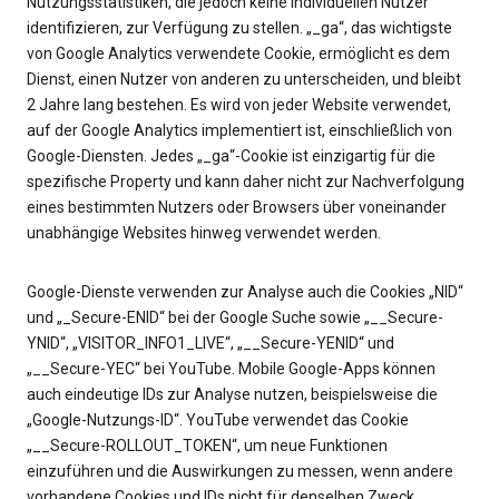
Nutzungsstatistiken, die jedoch keine individuellen Nutzer
identifizieren, zur Verfügung zu stellen. „_ga“, das wichtigste
von Google Analytics verwendete Cookie, ermöglicht es dem
Dienst, einen Nutzer von anderen zu unterscheiden, und bleibt
2 Jahre lang bestehen. Es wird von jeder Website verwendet,
auf der Google Analytics implementiert ist, einschließlich von
Google-Diensten. Jedes „_ga“-Cookie ist einzigartig für die
spezifische Property und kann daher nicht zur Nachverfolgung
eines bestimmten Nutzers oder Browsers über voneinander
unabhängige Websites hinweg verwendet werden.
Google-Dienste verwenden zur Analyse auch die Cookies „NID“
und „_Secure-ENID“ bei der Google Suche sowie „__Secure-
YNID“, „VISITOR_INFO1_LIVE“, „__Secure-YENID“ und
„__Secure-YEC“ bei YouTube. Mobile Google-Apps können
auch eindeutige IDs zur Analyse nutzen, beispielsweise die
„Google-Nutzungs-ID“. YouTube verwendet das Cookie
„__Secure-ROLLOUT_TOKEN“, um neue Funktionen
einzuführen und die Auswirkungen zu messen, wenn andere
vorhandene Cookies und IDs nicht für denselben Zweck