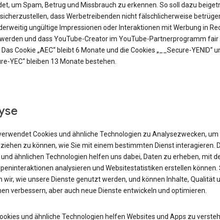
et, um Spam, Betrug und Missbrauch zu erkennen. So soll dazu beiget
sicherzustellen, dass Werbetreibenden nicht fälschlicherweise betrüge
derweitig ungültige Impressionen oder Interaktionen mit Werbung in R
t werden und dass YouTube-Creator im YouTube-Partnerprogramm fair 
 Das Cookie „AEC“ bleibt 6 Monate und die Cookies „__Secure-YENID“ u
re-YEC“ bleiben 13 Monate bestehen.
yse
verwendet Cookies und ähnliche Technologien zu Analysezwecken, um
lziehen zu können, wie Sie mit einem bestimmten Dienst interagieren. 
 und ähnlichen Technologien helfen uns dabei, Daten zu erheben, mit d
peninteraktionen analysieren und Websitestatistiken erstellen können.
 wir, wie unsere Dienste genutzt werden, und können Inhalte, Qualität 
nen verbessern, aber auch neue Dienste entwickeln und optimieren.
Cookies und ähnliche Technologien helfen Websites und Apps zu versteh