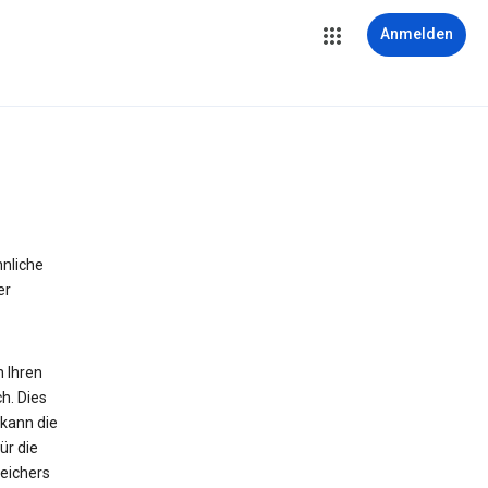
Anmelden
hnliche
er
n Ihren
h. Dies
 kann die
ür die
peichers