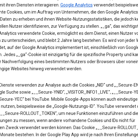
it ihren Diensten interagieren.
Google Analytics
verwendet beispielswe
te Cookies, um im Auftrag von Unternehmen, die den Google Analytics
 Daten zu erheben und ihnen Website-Nutzungsstatistiken, die jedoch k
ellen Nutzer identifizieren, zur Verfügung zu stellen. „_ga“, das wichtigs
Analytics verwendete Cookie, ermöglicht es dem Dienst, einen Nutzer v
zu unterscheiden, und bleibt 2 Jahre lang bestehen. Es wird von jeder 
t, auf der Google Analytics implementiert ist, einschließlich von Googl
. Jedes „_ga“-Cookie ist einzigartig für die spezifische Property und k
ur Nachverfolgung eines bestimmten Nutzers oder Browsers über vonei
gige Websites hinweg verwendet werden.
Dienste verwenden zur Analyse auch die Cookies „NID“ und „_Secure-EN
gle Suche sowie „__Secure-YNID“, „VISITOR_INFO1_LIVE“, „__Secure-Y
Secure-YEC“ bei YouTube. Mobile Google-Apps können auch eindeutige 
 nutzen, beispielsweise die „Google-Nutzungs-ID“. YouTube verwendet 
„__Secure-ROLLOUT_TOKEN“, um neue Funktionen einzuführen und di
ungen zu messen, wenn andere vorhandene Cookies und IDs nicht für
en Zweck verwendet werden können. Das Cookie „__Secure-ROLLOU
 Monate bestehen. In der Google Play App wird je nach Ihren Einstellung