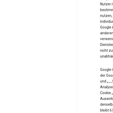
Nutzer m
bestimm
nutzen,
individu
Google 
anderen 
verwende
Diensten
nicht z
unabhän
Google-
der Goo
und „__
Analyse
Cookie 
Auswirk
denselb
bleibt 6