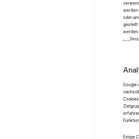
verwend
werden 
oder an
gestell
werden.
„__Secu
Anal
Google 
nachvol
Cookies
Zielgrup
erfahren
Funktio
Einige 