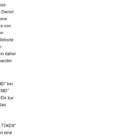
ise
-Dienst
eine
te von
on
Website
e-
ann daher
nander
ID“ bei
ENID“
IDs zur
das
e
T_TOKEN“
en eine