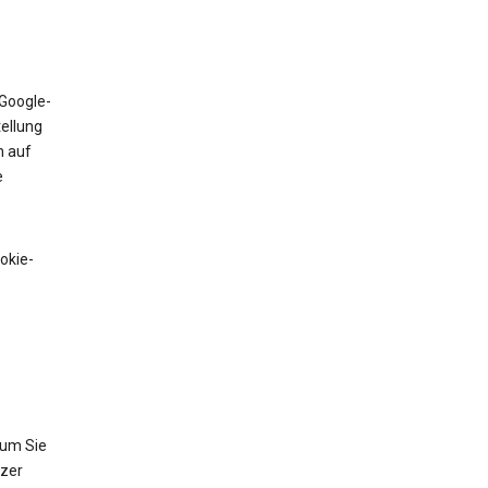
 Google-
tellung
n auf
e
okie-
 um Sie
tzer