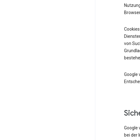
Nutzung 
Browser
Cookies
Diensten
von Suc
Grundlag
bestehe
Google 
Entsche
Sich
Google 
bei der