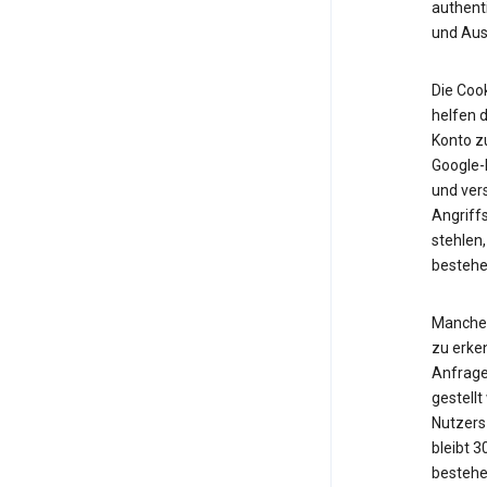
authent
und Ausf
Die Cook
helfen d
Konto z
Google-K
und vers
Angriff
stehlen,
bestehe
Manche 
zu erken
Anfrage
gestell
Nutzers 
bleibt 
bestehe