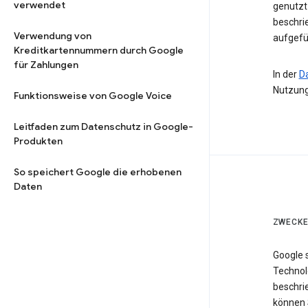
verwendet
genutzt 
beschri
Verwendung von
aufgefü
Kreditkartennummern durch Google
für Zahlungen
In der
D
Nutzung
Funktionsweise von Google Voice
Leitfaden zum Datenschutz in Google-
Produkten
So speichert Google die erhobenen
Daten
ZWECKE
Google 
Technol
beschri
können 