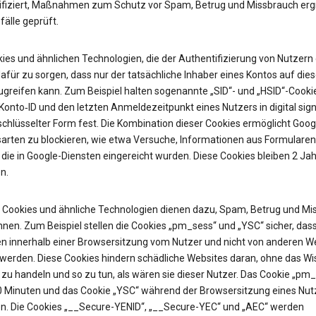
ifiziert, Maßnahmen zum Schutz vor Spam, Betrug und Missbrauch erg
älle geprüft.
ies und ähnlichen Technologien, die der Authentifizierung von Nutzern 
afür zu sorgen, dass nur der tatsächliche Inhaber eines Kontos auf die
ugreifen kann. Zum Beispiel halten sogenannte „SID“- und „HSID“-Cooki
onto‑ID und den letzten Anmeldezeitpunkt eines Nutzers in digital sign
chlüsselter Form fest. Die Kombination dieser Cookies ermöglicht Googl
sarten zu blockieren, wie etwa Versuche, Informationen aus Formularen
 die in Google-Diensten eingereicht wurden. Diese Cookies bleiben 2 Jah
n.
Cookies und ähnliche Technologien dienen dazu, Spam, Betrug und Mi
nen. Zum Beispiel stellen die Cookies „pm_sess“ und „YSC“ sicher, das
n innerhalb einer Browsersitzung vom Nutzer und nicht von anderen W
t werden. Diese Cookies hindern schädliche Websites daran, ohne das W
zu handeln und so zu tun, als wären sie dieser Nutzer. Das Cookie „pm
30 Minuten und das Cookie „YSC“ während der Browsersitzung eines Nut
n. Die Cookies „__Secure-YENID“, „__Secure-YEC“ und „AEC“ werden