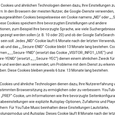
Cookies und ähnlichen Technologien dienen dazu, Ihre Einstellungen z
rn. In den Browsern der meisten Nutzer, die Google-Dienste verwenden, 
 ausgewählten Cookies beispielsweise ein Cookie namens „NID“ oder „_
Diese Cookies speichern Ihre bevorzugten Einstellungen und andere
tionen, zum Beispiel Ihre bevorzugte Sprache, wie viele Suchergebniss
gezeigt werden sollen (z. B. 10 oder 20) und ob der Google SafeSearch-
t sein soll. Jedes „NID“-Cookie läuft 6 Monate nach der letzten Verwend
 ab und das „_Secure-ENID“-Cookie bleibt 13 Monate lang bestehen. Coo
en „__Secure-YNID“ (ersetzt das Cookie „VISITOR_INFO1_LIVE“) und
re-YENID“ (ersetzt „__Secure-YEC“) dienen einem ähnlichen Zweck für
 und werden auch verwendet, um Probleme mit dem Dienst zu erkenn
ben. Diese Cookies bleiben jeweils 6 bzw. 13 Monate lang bestehen.
Cookies und ähnliche Technologien dienen dazu, Ihre Nutzererfahrung
estimmten Browsersitzung zu ermöglichen oder zu verbessern. YouTub
as „PREF“-Cookie, um Informationen wie Ihre bevorzugte Seitenkonfigura
abeeinstellungen wie explizite Autoplay-Optionen, Zufallsmix und Pla
hern. Für YouTube Music beinhalten diese Einstellungen Lautstärke,
olungsmodus und Autoplay. Dieses Cookie läuft 8 Monate nach der let