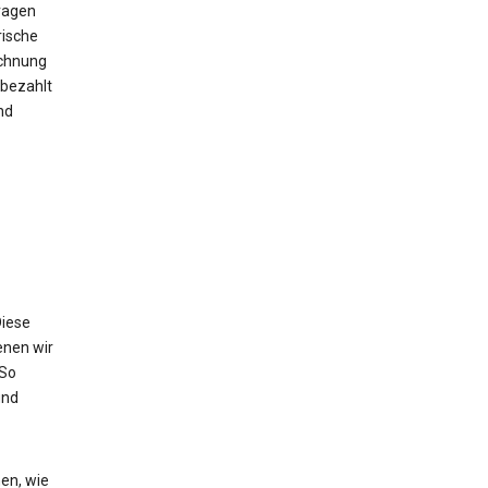
ragen
rische
echnung
bezahlt
nd
Diese
enen wir
 So
und
en, wie