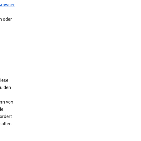
Browser
en oder
Diese
Zu den
ern von
ie
ordert
halten