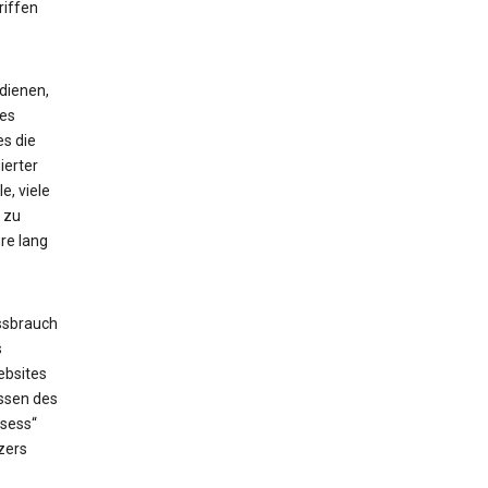
riffen
dienen,
ses
es die
ierter
e, viele
 zu
re lang
ssbrauch
s
ebsites
issen des
_sess“
zers