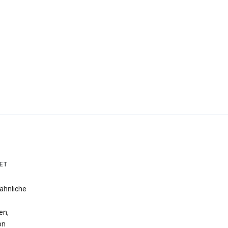
ET
ähnliche
en,
on