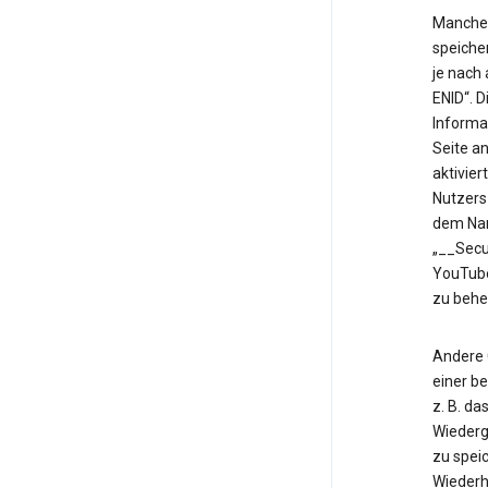
Manche 
speiche
je nach
ENID“. 
Informa
Seite an
aktivier
Nutzers
dem Nam
„__Secu
YouTube
zu behe
Andere 
einer b
z. B. d
Wiederg
zu speic
Wiederh