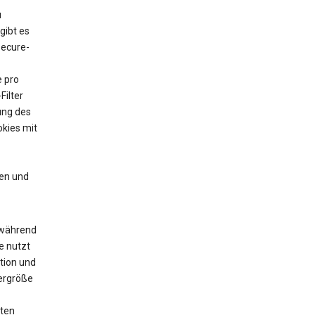
u
gibt es
Secure-
e pro
Filter
ung des
kies mit
en und
 während
e nutzt
tion und
yergröße
zten