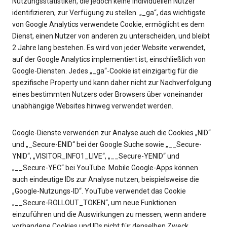
Nutzungsstatistiken, die jedoch keine individuellen Nutzer
identifizieren, zur Verfügung zu stellen. „_ga“, das wichtigste
von Google Analytics verwendete Cookie, ermöglicht es dem
Dienst, einen Nutzer von anderen zu unterscheiden, und bleibt
2 Jahre lang bestehen. Es wird von jeder Website verwendet,
auf der Google Analytics implementiert ist, einschließlich von
Google-Diensten. Jedes „_ga“-Cookie ist einzigartig für die
spezifische Property und kann daher nicht zur Nachverfolgung
eines bestimmten Nutzers oder Browsers über voneinander
unabhängige Websites hinweg verwendet werden.
Google-Dienste verwenden zur Analyse auch die Cookies „NID“
und „_Secure-ENID“ bei der Google Suche sowie „__Secure-
YNID“, „VISITOR_INFO1_LIVE“, „__Secure-YENID“ und
„__Secure-YEC“ bei YouTube. Mobile Google-Apps können
auch eindeutige IDs zur Analyse nutzen, beispielsweise die
„Google-Nutzungs-ID“. YouTube verwendet das Cookie
„__Secure-ROLLOUT_TOKEN“, um neue Funktionen
einzuführen und die Auswirkungen zu messen, wenn andere
vorhandene Cookies und IDs nicht für denselben Zweck