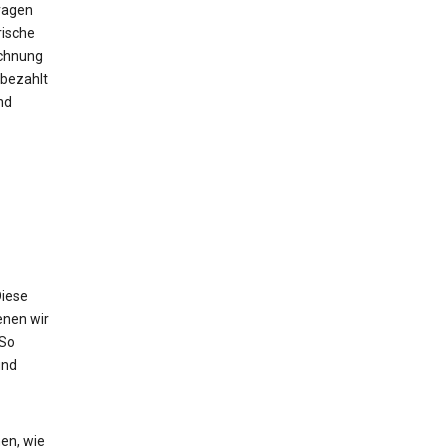
ragen
rische
echnung
bezahlt
nd
Diese
enen wir
 So
und
en, wie