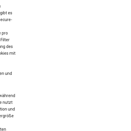
u
gibt es
Secure-
e pro
Filter
ung des
kies mit
en und
 während
e nutzt
tion und
yergröße
zten