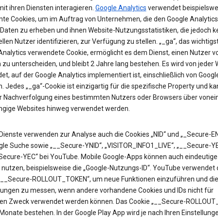
it ihren Diensten interagieren.
Google Analytics
verwendet beispielswe
te Cookies, um im Auftrag von Unternehmen, die den Google Analytics
 Daten zu erheben und ihnen Website-Nutzungsstatistiken, die jedoch k
ellen Nutzer identifizieren, zur Verfügung zu stellen. „_ga“, das wichtigs
Analytics verwendete Cookie, ermöglicht es dem Dienst, einen Nutzer v
zu unterscheiden, und bleibt 2 Jahre lang bestehen. Es wird von jeder 
t, auf der Google Analytics implementiert ist, einschließlich von Googl
. Jedes „_ga“-Cookie ist einzigartig für die spezifische Property und k
ur Nachverfolgung eines bestimmten Nutzers oder Browsers über vonei
gige Websites hinweg verwendet werden.
Dienste verwenden zur Analyse auch die Cookies „NID“ und „_Secure-EN
gle Suche sowie „__Secure-YNID“, „VISITOR_INFO1_LIVE“, „__Secure-Y
Secure-YEC“ bei YouTube. Mobile Google-Apps können auch eindeutige 
 nutzen, beispielsweise die „Google-Nutzungs-ID“. YouTube verwendet 
„__Secure-ROLLOUT_TOKEN“, um neue Funktionen einzuführen und di
ungen zu messen, wenn andere vorhandene Cookies und IDs nicht für
en Zweck verwendet werden können. Das Cookie „__Secure-ROLLOU
 Monate bestehen. In der Google Play App wird je nach Ihren Einstellung