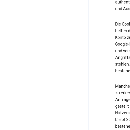
authent
und Ausf
Die Cook
helfen d
Konto z
Google-K
und vers
Angriff
stehlen,
bestehe
Manche 
zu erken
Anfrage
gestell
Nutzers 
bleibt 
bestehe