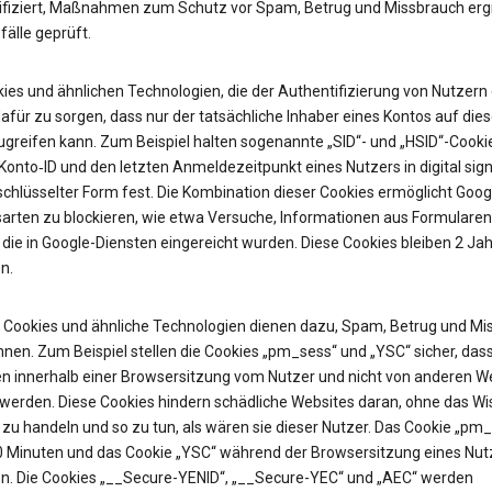
ifiziert, Maßnahmen zum Schutz vor Spam, Betrug und Missbrauch erg
älle geprüft.
ies und ähnlichen Technologien, die der Authentifizierung von Nutzern 
afür zu sorgen, dass nur der tatsächliche Inhaber eines Kontos auf die
ugreifen kann. Zum Beispiel halten sogenannte „SID“- und „HSID“-Cooki
onto‑ID und den letzten Anmeldezeitpunkt eines Nutzers in digital sign
chlüsselter Form fest. Die Kombination dieser Cookies ermöglicht Googl
sarten zu blockieren, wie etwa Versuche, Informationen aus Formularen
 die in Google-Diensten eingereicht wurden. Diese Cookies bleiben 2 Jah
n.
Cookies und ähnliche Technologien dienen dazu, Spam, Betrug und Mi
nen. Zum Beispiel stellen die Cookies „pm_sess“ und „YSC“ sicher, das
n innerhalb einer Browsersitzung vom Nutzer und nicht von anderen W
t werden. Diese Cookies hindern schädliche Websites daran, ohne das W
zu handeln und so zu tun, als wären sie dieser Nutzer. Das Cookie „pm
30 Minuten und das Cookie „YSC“ während der Browsersitzung eines Nut
n. Die Cookies „__Secure-YENID“, „__Secure-YEC“ und „AEC“ werden