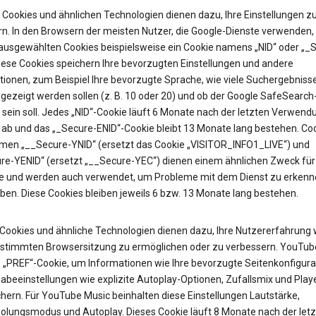
Cookies und ähnlichen Technologien dienen dazu, Ihre Einstellungen z
rn. In den Browsern der meisten Nutzer, die Google-Dienste verwenden, 
 ausgewählten Cookies beispielsweise ein Cookie namens „NID“ oder „_
Diese Cookies speichern Ihre bevorzugten Einstellungen und andere
tionen, zum Beispiel Ihre bevorzugte Sprache, wie viele Suchergebniss
gezeigt werden sollen (z. B. 10 oder 20) und ob der Google SafeSearch-
t sein soll. Jedes „NID“-Cookie läuft 6 Monate nach der letzten Verwend
 ab und das „_Secure-ENID“-Cookie bleibt 13 Monate lang bestehen. Coo
en „__Secure-YNID“ (ersetzt das Cookie „VISITOR_INFO1_LIVE“) und
re-YENID“ (ersetzt „__Secure-YEC“) dienen einem ähnlichen Zweck für
 und werden auch verwendet, um Probleme mit dem Dienst zu erkenn
ben. Diese Cookies bleiben jeweils 6 bzw. 13 Monate lang bestehen.
Cookies und ähnliche Technologien dienen dazu, Ihre Nutzererfahrung
estimmten Browsersitzung zu ermöglichen oder zu verbessern. YouTub
as „PREF“-Cookie, um Informationen wie Ihre bevorzugte Seitenkonfigura
abeeinstellungen wie explizite Autoplay-Optionen, Zufallsmix und Pla
hern. Für YouTube Music beinhalten diese Einstellungen Lautstärke,
olungsmodus und Autoplay. Dieses Cookie läuft 8 Monate nach der let