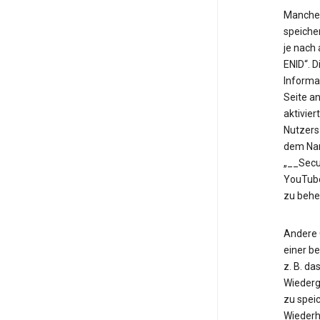
Manche 
speiche
je nach
ENID“. 
Informa
Seite an
aktivier
Nutzers
dem Nam
„__Secu
YouTube
zu behe
Andere 
einer b
z. B. d
Wiederg
zu speic
Wiederh