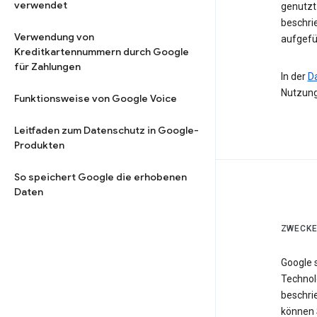
verwendet
genutzt 
beschri
Verwendung von
aufgefü
Kreditkartennummern durch Google
für Zahlungen
In der
D
Nutzung
Funktionsweise von Google Voice
Leitfaden zum Datenschutz in Google-
Produkten
So speichert Google die erhobenen
Daten
ZWECKE
Google 
Technol
beschri
können 