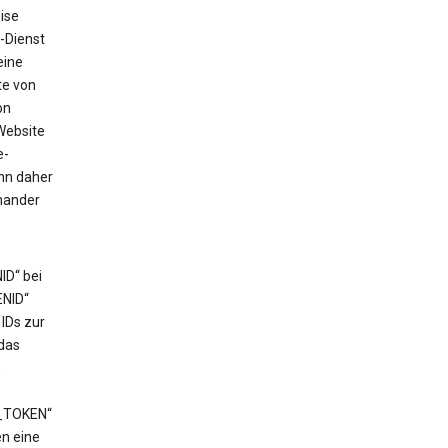
ise
-Dienst
eine
te von
on
Website
e-
ann daher
nander
ID“ bei
ENID“
IDs zur
das
e
T_TOKEN“
en eine