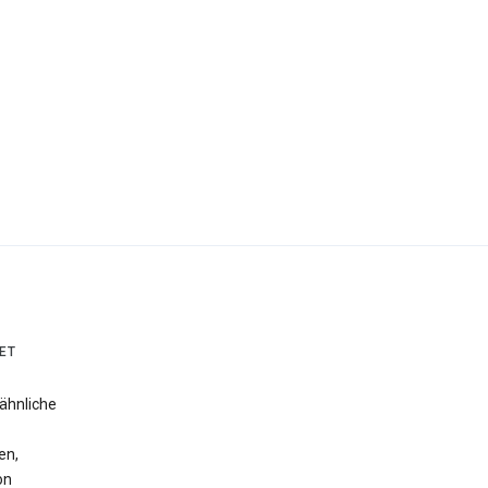
ET
ähnliche
en,
on