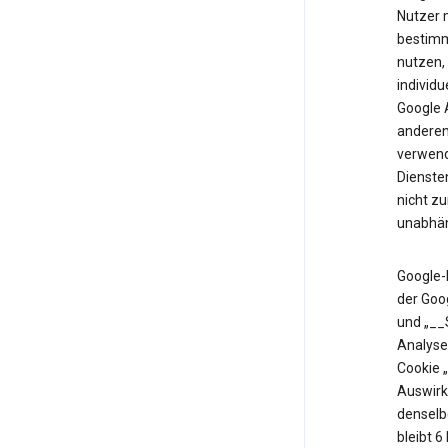
Nutzer m
bestimm
nutzen,
individu
Google 
anderen 
verwende
Diensten
nicht z
unabhän
Google-
der Goo
und „__
Analyse
Cookie 
Auswirk
denselb
bleibt 6