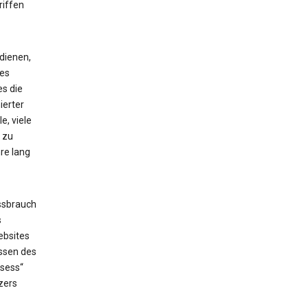
riffen
dienen,
ses
es die
ierter
e, viele
 zu
re lang
ssbrauch
s
ebsites
issen des
_sess“
zers