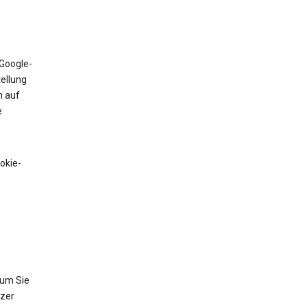
 Google-
tellung
n auf
e
okie-
 um Sie
tzer