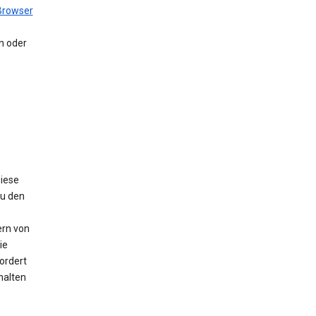
Browser
en oder
Diese
Zu den
ern von
ie
ordert
halten