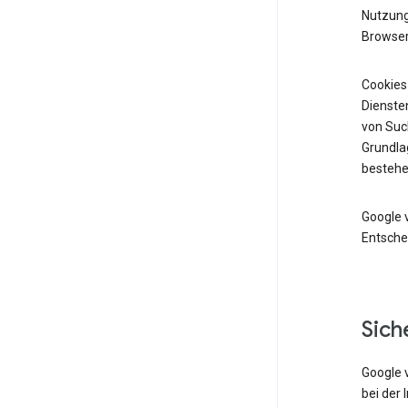
Nutzung 
Browser
Cookies
Diensten
von Suc
Grundlag
bestehe
Google 
Entsche
Sich
Google 
bei der