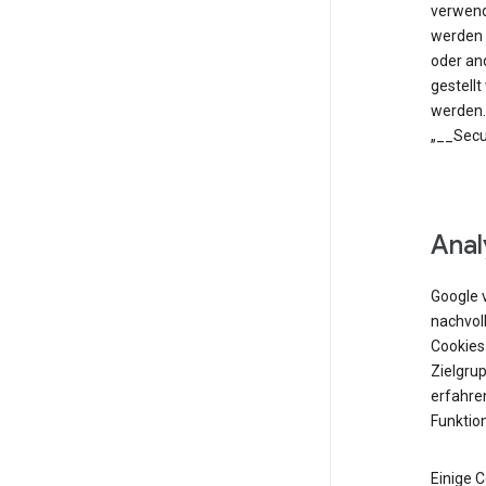
verwend
werden 
oder an
gestell
werden.
„__Secu
Anal
Google 
nachvol
Cookies
Zielgrup
erfahren
Funktio
Einige 