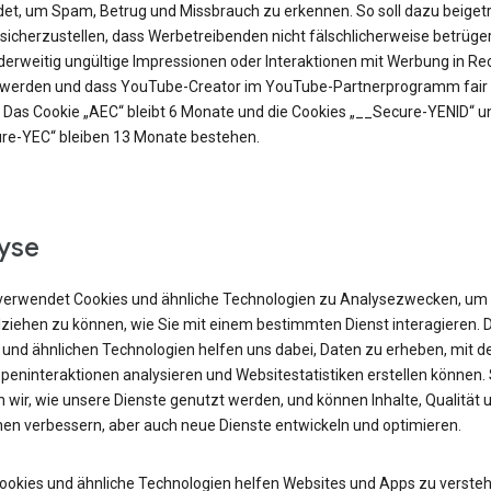
et, um Spam, Betrug und Missbrauch zu erkennen. So soll dazu beiget
sicherzustellen, dass Werbetreibenden nicht fälschlicherweise betrüge
derweitig ungültige Impressionen oder Interaktionen mit Werbung in R
t werden und dass YouTube-Creator im YouTube-Partnerprogramm fair 
 Das Cookie „AEC“ bleibt 6 Monate und die Cookies „__Secure-YENID“ u
re-YEC“ bleiben 13 Monate bestehen.
yse
verwendet Cookies und ähnliche Technologien zu Analysezwecken, um
lziehen zu können, wie Sie mit einem bestimmten Dienst interagieren. 
 und ähnlichen Technologien helfen uns dabei, Daten zu erheben, mit d
peninteraktionen analysieren und Websitestatistiken erstellen können.
 wir, wie unsere Dienste genutzt werden, und können Inhalte, Qualität 
nen verbessern, aber auch neue Dienste entwickeln und optimieren.
Cookies und ähnliche Technologien helfen Websites und Apps zu versteh