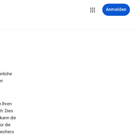
Anmelden
hnliche
er
n Ihren
h. Dies
 kann die
ür die
peichers