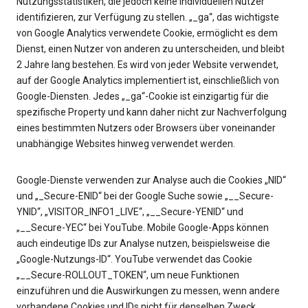
Nutzungsstatistiken, die jedoch keine individuellen Nutzer
identifizieren, zur Verfügung zu stellen. „_ga“, das wichtigste
von Google Analytics verwendete Cookie, ermöglicht es dem
Dienst, einen Nutzer von anderen zu unterscheiden, und bleibt
2 Jahre lang bestehen. Es wird von jeder Website verwendet,
auf der Google Analytics implementiert ist, einschließlich von
Google-Diensten. Jedes „_ga“-Cookie ist einzigartig für die
spezifische Property und kann daher nicht zur Nachverfolgung
eines bestimmten Nutzers oder Browsers über voneinander
unabhängige Websites hinweg verwendet werden.
Google-Dienste verwenden zur Analyse auch die Cookies „NID“
und „_Secure-ENID“ bei der Google Suche sowie „__Secure-
YNID“, „VISITOR_INFO1_LIVE“, „__Secure-YENID“ und
„__Secure-YEC“ bei YouTube. Mobile Google-Apps können
auch eindeutige IDs zur Analyse nutzen, beispielsweise die
„Google-Nutzungs-ID“. YouTube verwendet das Cookie
„__Secure-ROLLOUT_TOKEN“, um neue Funktionen
einzuführen und die Auswirkungen zu messen, wenn andere
vorhandene Cookies und IDs nicht für denselben Zweck