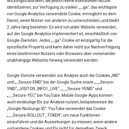
Nutzungsstatistiken, die jedoch keine individuellen Nutzer
identifizieren, zur Verfügung zu stellen. „_ga“, das wichtigste
von Google Analytics verwendete Cookie, ermöglicht es dem
Dienst, einen Nutzer von anderen zu unterscheiden, und bleibt
2 Jahre lang bestehen. Es wird von jeder Website verwendet,
auf der Google Analytics implementiert ist, einschließlich von
Google-Diensten. Jedes „_ga“-Cookie ist einzigartig für die
spezifische Property und kann daher nicht zur Nachverfolgung
eines bestimmten Nutzers oder Browsers über voneinander
unabhängige Websites hinweg verwendet werden.
Google-Dienste verwenden zur Analyse auch die Cookies „NID“
und „_Secure-ENID“ bei der Google Suche sowie „__Secure-
YNID“, „VISITOR_INFO1_LIVE“, „__Secure-YENID“ und
„__Secure-YEC“ bei YouTube. Mobile Google-Apps können
auch eindeutige IDs zur Analyse nutzen, beispielsweise die
„Google-Nutzungs-ID“. YouTube verwendet das Cookie
„__Secure-ROLLOUT_TOKEN“, um neue Funktionen
einzuführen und die Auswirkungen zu messen, wenn andere
vorhandene Cookies und IDs nicht für denselben Zweck