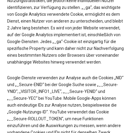
Nutzungsstatistiken, die jedoch keine individuellen Nutzer
identifizieren, zur Verfügung zu stellen. „_ga“, das wichtigste
von Google Analytics verwendete Cookie, ermöglicht es dem
Dienst, einen Nutzer von anderen zu unterscheiden, und bleibt
2 Jahre lang bestehen. Es wird von jeder Website verwendet,
auf der Google Analytics implementiert ist, einschließlich von
Google-Diensten. Jedes „_ga“-Cookie ist einzigartig für die
spezifische Property und kann daher nicht zur Nachverfolgung
eines bestimmten Nutzers oder Browsers über voneinander
unabhängige Websites hinweg verwendet werden.
Google-Dienste verwenden zur Analyse auch die Cookies „NID“
und „_Secure-ENID“ bei der Google Suche sowie „__Secure-
YNID“, „VISITOR_INFO1_LIVE“, „__Secure-YENID“ und
„__Secure-YEC“ bei YouTube. Mobile Google-Apps können
auch eindeutige IDs zur Analyse nutzen, beispielsweise die
„Google-Nutzungs-ID“. YouTube verwendet das Cookie
„__Secure-ROLLOUT_TOKEN“, um neue Funktionen
einzuführen und die Auswirkungen zu messen, wenn andere
vorhandene Cookies und IDs nicht für denselben Zweck