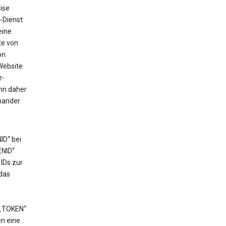
ise
-Dienst
eine
te von
on
Website
e-
ann daher
nander
ID“ bei
ENID“
IDs zur
das
e
T_TOKEN“
en eine