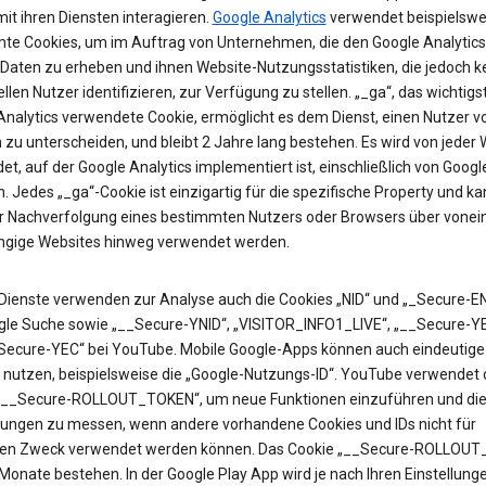
it ihren Diensten interagieren.
Google Analytics
verwendet beispielswe
te Cookies, um im Auftrag von Unternehmen, die den Google Analytics
 Daten zu erheben und ihnen Website-Nutzungsstatistiken, die jedoch k
ellen Nutzer identifizieren, zur Verfügung zu stellen. „_ga“, das wichtigs
Analytics verwendete Cookie, ermöglicht es dem Dienst, einen Nutzer v
zu unterscheiden, und bleibt 2 Jahre lang bestehen. Es wird von jeder 
t, auf der Google Analytics implementiert ist, einschließlich von Googl
. Jedes „_ga“-Cookie ist einzigartig für die spezifische Property und k
ur Nachverfolgung eines bestimmten Nutzers oder Browsers über vonei
gige Websites hinweg verwendet werden.
Dienste verwenden zur Analyse auch die Cookies „NID“ und „_Secure-EN
gle Suche sowie „__Secure-YNID“, „VISITOR_INFO1_LIVE“, „__Secure-Y
Secure-YEC“ bei YouTube. Mobile Google-Apps können auch eindeutige 
 nutzen, beispielsweise die „Google-Nutzungs-ID“. YouTube verwendet 
„__Secure-ROLLOUT_TOKEN“, um neue Funktionen einzuführen und di
ungen zu messen, wenn andere vorhandene Cookies und IDs nicht für
en Zweck verwendet werden können. Das Cookie „__Secure-ROLLOU
 Monate bestehen. In der Google Play App wird je nach Ihren Einstellung