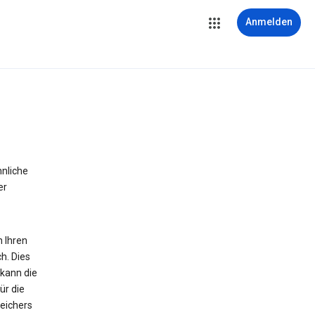
Anmelden
hnliche
er
n Ihren
h. Dies
 kann die
ür die
peichers