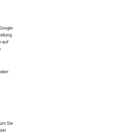
 Google-
tellung
n auf
e
okie-
 um Sie
tzer