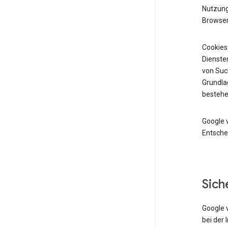
Nutzung 
Browser
Cookies
Diensten
von Suc
Grundlag
bestehe
Google 
Entsche
Sich
Google 
bei der