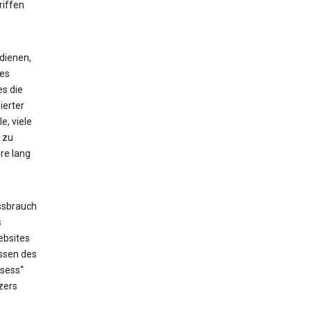
riffen
dienen,
ses
es die
ierter
e, viele
 zu
re lang
ssbrauch
s
ebsites
issen des
_sess“
zers