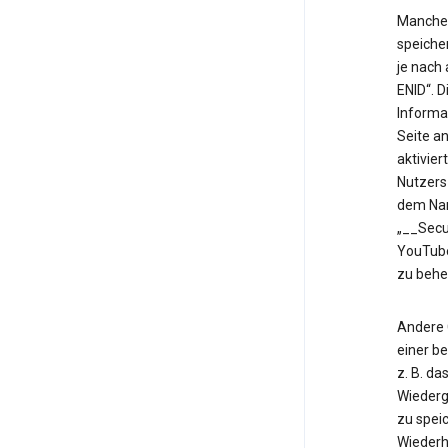
Manche 
speiche
je nach
ENID“. 
Informa
Seite an
aktivier
Nutzers
dem Nam
„__Secu
YouTube
zu behe
Andere 
einer b
z. B. d
Wiederg
zu speic
Wiederh