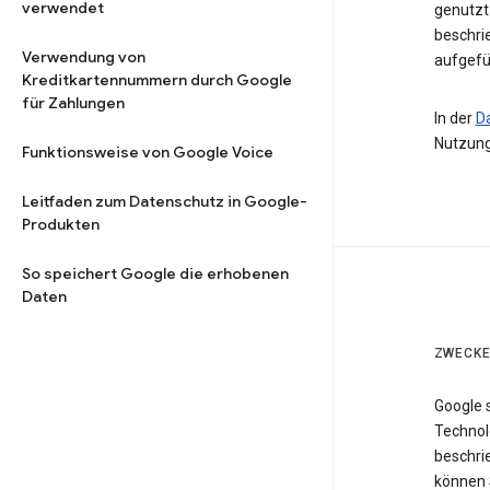
verwendet
genutzt 
beschri
Verwendung von
aufgefü
Kreditkartennummern durch Google
für Zahlungen
In der
D
Nutzung
Funktionsweise von Google Voice
Leitfaden zum Datenschutz in Google-
Produkten
So speichert Google die erhobenen
Daten
ZWECKE
Google 
Technol
beschri
können 