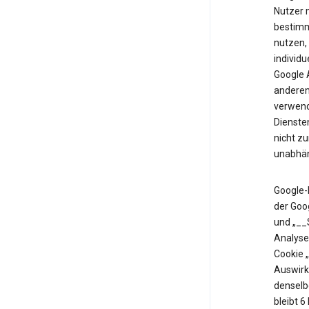
Nutzer m
bestimm
nutzen,
individu
Google 
anderen 
verwende
Diensten
nicht z
unabhän
Google-
der Goo
und „__
Analyse
Cookie 
Auswirk
denselb
bleibt 6