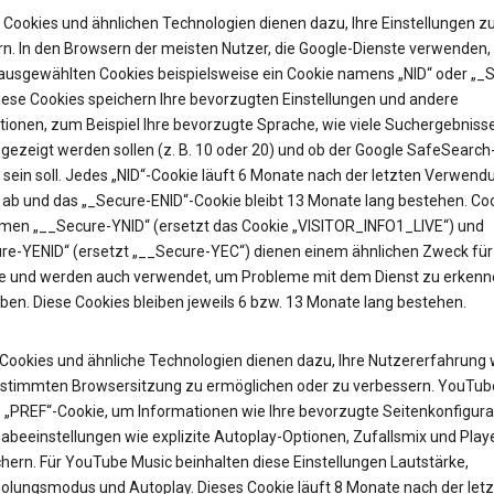
Cookies und ähnlichen Technologien dienen dazu, Ihre Einstellungen z
rn. In den Browsern der meisten Nutzer, die Google-Dienste verwenden, 
 ausgewählten Cookies beispielsweise ein Cookie namens „NID“ oder „_
Diese Cookies speichern Ihre bevorzugten Einstellungen und andere
tionen, zum Beispiel Ihre bevorzugte Sprache, wie viele Suchergebniss
gezeigt werden sollen (z. B. 10 oder 20) und ob der Google SafeSearch-
t sein soll. Jedes „NID“-Cookie läuft 6 Monate nach der letzten Verwend
 ab und das „_Secure-ENID“-Cookie bleibt 13 Monate lang bestehen. Coo
en „__Secure-YNID“ (ersetzt das Cookie „VISITOR_INFO1_LIVE“) und
re-YENID“ (ersetzt „__Secure-YEC“) dienen einem ähnlichen Zweck für
 und werden auch verwendet, um Probleme mit dem Dienst zu erkenn
ben. Diese Cookies bleiben jeweils 6 bzw. 13 Monate lang bestehen.
Cookies und ähnliche Technologien dienen dazu, Ihre Nutzererfahrung
estimmten Browsersitzung zu ermöglichen oder zu verbessern. YouTub
as „PREF“-Cookie, um Informationen wie Ihre bevorzugte Seitenkonfigura
abeeinstellungen wie explizite Autoplay-Optionen, Zufallsmix und Pla
hern. Für YouTube Music beinhalten diese Einstellungen Lautstärke,
olungsmodus und Autoplay. Dieses Cookie läuft 8 Monate nach der let