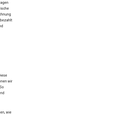
ragen
rische
echnung
bezahlt
nd
Diese
enen wir
 So
und
en, wie