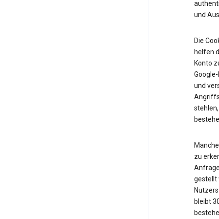
authent
und Ausf
Die Cook
helfen d
Konto z
Google-K
und vers
Angriff
stehlen,
bestehe
Manche 
zu erken
Anfrage
gestell
Nutzers 
bleibt 
bestehe