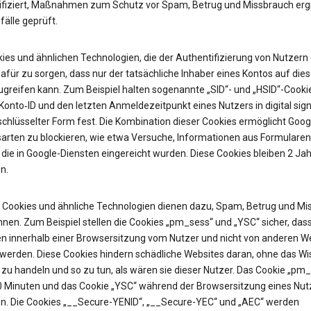
ifiziert, Maßnahmen zum Schutz vor Spam, Betrug und Missbrauch erg
älle geprüft.
ies und ähnlichen Technologien, die der Authentifizierung von Nutzern 
afür zu sorgen, dass nur der tatsächliche Inhaber eines Kontos auf die
ugreifen kann. Zum Beispiel halten sogenannte „SID“- und „HSID“-Cooki
onto‑ID und den letzten Anmeldezeitpunkt eines Nutzers in digital sign
chlüsselter Form fest. Die Kombination dieser Cookies ermöglicht Googl
sarten zu blockieren, wie etwa Versuche, Informationen aus Formularen
 die in Google-Diensten eingereicht wurden. Diese Cookies bleiben 2 Jah
n.
Cookies und ähnliche Technologien dienen dazu, Spam, Betrug und Mi
nen. Zum Beispiel stellen die Cookies „pm_sess“ und „YSC“ sicher, das
n innerhalb einer Browsersitzung vom Nutzer und nicht von anderen W
t werden. Diese Cookies hindern schädliche Websites daran, ohne das W
zu handeln und so zu tun, als wären sie dieser Nutzer. Das Cookie „pm
30 Minuten und das Cookie „YSC“ während der Browsersitzung eines Nut
n. Die Cookies „__Secure-YENID“, „__Secure-YEC“ und „AEC“ werden