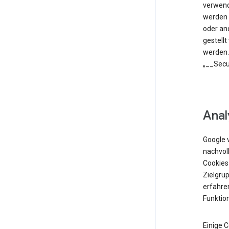
verwend
werden 
oder an
gestell
werden.
„__Secu
Anal
Google 
nachvol
Cookies
Zielgrup
erfahren
Funktio
Einige 