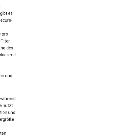
u
gibt es
Secure-
e pro
Filter
ung des
kies mit
en und
 während
e nutzt
tion und
yergröße
zten