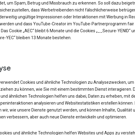
et, um Spam, Betrug und Missbrauch zu erkennen. So soll dazu beiget
sicherzustellen, dass Werbetreibenden nicht fälschlicherweise betrüge
derweitig ungültige Impressionen oder Interaktionen mit Werbung in R
t werden und dass YouTube-Creator im YouTube-Partnerprogramm fair 
 Das Cookie „AEC“ bleibt 6 Monate und die Cookies „__Secure-YENID“ u
re-YEC“ bleiben 13 Monate bestehen.
yse
verwendet Cookies und ähnliche Technologien zu Analysezwecken, um
lziehen zu können, wie Sie mit einem bestimmten Dienst interagieren. 
 und ähnlichen Technologien helfen uns dabei, Daten zu erheben, mit d
peninteraktionen analysieren und Websitestatistiken erstellen können.
 wir, wie unsere Dienste genutzt werden, und können Inhalte, Qualität 
nen verbessern, aber auch neue Dienste entwickeln und optimieren.
Cookies und ähnliche Technologien helfen Websites und Apps zu versteh