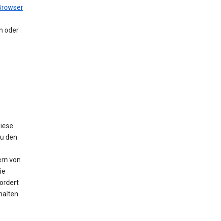
Browser
en oder
Diese
Zu den
ern von
ie
ordert
halten