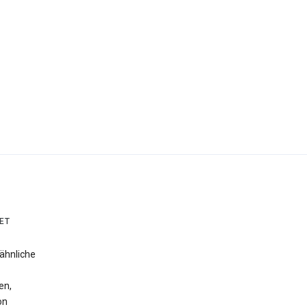
ET
ähnliche
en,
on