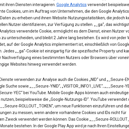
it ihren Diensten interagieren.
Google Analytics
verwendet beispielswe
te Cookies, um im Auftrag von Unternehmen, die den Google Analytics
 Daten zu erheben und ihnen Website-Nutzungsstatistiken, die jedoch k
ellen Nutzer identifizieren, zur Verfügung zu stellen. „_ga“, das wichtigs
Analytics verwendete Cookie, ermöglicht es dem Dienst, einen Nutzer v
zu unterscheiden, und bleibt 2 Jahre lang bestehen. Es wird von jeder 
t, auf der Google Analytics implementiert ist, einschließlich von Googl
. Jedes „_ga“-Cookie ist einzigartig für die spezifische Property und k
ur Nachverfolgung eines bestimmten Nutzers oder Browsers über vonei
gige Websites hinweg verwendet werden.
Dienste verwenden zur Analyse auch die Cookies „NID“ und „_Secure-EN
gle Suche sowie „__Secure-YNID“, „VISITOR_INFO1_LIVE“, „__Secure-Y
Secure-YEC“ bei YouTube. Mobile Google-Apps können auch eindeutige 
 nutzen, beispielsweise die „Google-Nutzungs-ID“. YouTube verwendet 
„__Secure-ROLLOUT_TOKEN“, um neue Funktionen einzuführen und di
ungen zu messen, wenn andere vorhandene Cookies und IDs nicht für
en Zweck verwendet werden können. Das Cookie „__Secure-ROLLOU
 Monate bestehen. In der Google Play App wird je nach Ihren Einstellung