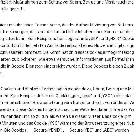
ifiziert, Maßnahmen zum Schutz vor Spam, Betrug und Missbrauch erg
älle geprüft.
ies und ähnlichen Technologien, die der Authentifizierung von Nutzern 
afür zu sorgen, dass nur der tatsächliche Inhaber eines Kontos auf die
ugreifen kann. Zum Beispiel halten sogenannte „SID“- und „HSID“-Cooki
onto‑ID und den letzten Anmeldezeitpunkt eines Nutzers in digital sign
chlüsselter Form fest. Die Kombination dieser Cookies ermöglicht Googl
sarten zu blockieren, wie etwa Versuche, Informationen aus Formularen
 die in Google-Diensten eingereicht wurden. Diese Cookies bleiben 2 Jah
n.
Cookies und ähnliche Technologien dienen dazu, Spam, Betrug und Mi
nen. Zum Beispiel stellen die Cookies „pm_sess“ und „YSC“ sicher, das
n innerhalb einer Browsersitzung vom Nutzer und nicht von anderen W
t werden. Diese Cookies hindern schädliche Websites daran, ohne das W
zu handeln und so zu tun, als wären sie dieser Nutzer. Das Cookie „pm
30 Minuten und das Cookie „YSC“ während der Browsersitzung eines Nut
n. Die Cookies „__Secure-YENID“, „__Secure-YEC“ und „AEC“ werden