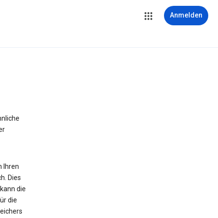
Anmelden
hnliche
er
n Ihren
h. Dies
 kann die
ür die
peichers