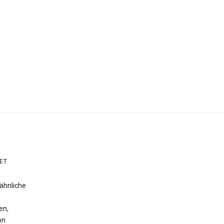
ET
ähnliche
en,
on