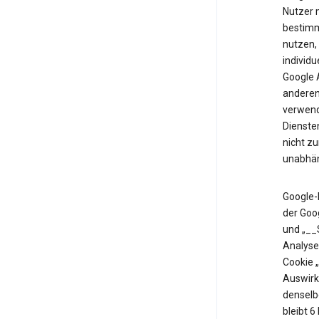
Nutzer m
bestimm
nutzen,
individu
Google 
anderen 
verwende
Diensten
nicht z
unabhän
Google-
der Goo
und „__
Analyse
Cookie 
Auswirk
denselb
bleibt 6