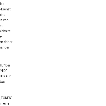
ise
-Dienst
eine
te von
on
Website
e-
ann daher
nander
ID“ bei
ENID“
IDs zur
das
e
T_TOKEN“
en eine