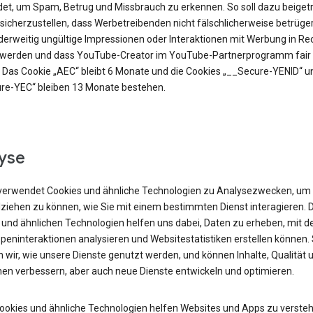
et, um Spam, Betrug und Missbrauch zu erkennen. So soll dazu beiget
sicherzustellen, dass Werbetreibenden nicht fälschlicherweise betrüge
derweitig ungültige Impressionen oder Interaktionen mit Werbung in R
t werden und dass YouTube-Creator im YouTube-Partnerprogramm fair 
 Das Cookie „AEC“ bleibt 6 Monate und die Cookies „__Secure-YENID“ u
re-YEC“ bleiben 13 Monate bestehen.
yse
verwendet Cookies und ähnliche Technologien zu Analysezwecken, um
lziehen zu können, wie Sie mit einem bestimmten Dienst interagieren. 
 und ähnlichen Technologien helfen uns dabei, Daten zu erheben, mit d
peninteraktionen analysieren und Websitestatistiken erstellen können.
 wir, wie unsere Dienste genutzt werden, und können Inhalte, Qualität 
nen verbessern, aber auch neue Dienste entwickeln und optimieren.
Cookies und ähnliche Technologien helfen Websites und Apps zu versteh