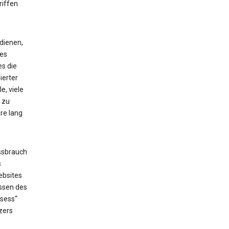
riffen
dienen,
ses
es die
ierter
e, viele
 zu
re lang
ssbrauch
s
ebsites
issen des
_sess“
zers