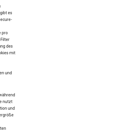
u
gibt es
Secure-
e pro
Filter
ung des
kies mit
en und
 während
e nutzt
tion und
yergröße
zten