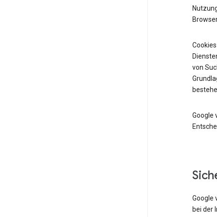
Nutzung 
Browser
Cookies
Diensten
von Suc
Grundlag
bestehe
Google 
Entsche
Sich
Google 
bei der