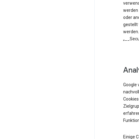
verwend
werden 
oder an
gestell
werden.
„__Secu
Anal
Google 
nachvol
Cookies
Zielgrup
erfahren
Funktio
Einige 