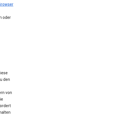
Browser
en oder
Diese
Zu den
ern von
ie
ordert
halten