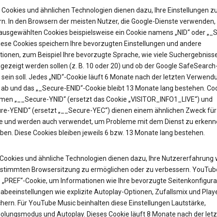
Cookies und ähnlichen Technologien dienen dazu, Ihre Einstellungen z
rn. In den Browsern der meisten Nutzer, die Google-Dienste verwenden, 
 ausgewählten Cookies beispielsweise ein Cookie namens „NID“ oder „_
Diese Cookies speichern Ihre bevorzugten Einstellungen und andere
tionen, zum Beispiel Ihre bevorzugte Sprache, wie viele Suchergebniss
gezeigt werden sollen (z. B. 10 oder 20) und ob der Google SafeSearch-
t sein soll. Jedes „NID“-Cookie läuft 6 Monate nach der letzten Verwend
 ab und das „_Secure-ENID“-Cookie bleibt 13 Monate lang bestehen. Coo
en „__Secure-YNID“ (ersetzt das Cookie „VISITOR_INFO1_LIVE“) und
re-YENID“ (ersetzt „__Secure-YEC“) dienen einem ähnlichen Zweck für
 und werden auch verwendet, um Probleme mit dem Dienst zu erkenn
ben. Diese Cookies bleiben jeweils 6 bzw. 13 Monate lang bestehen.
Cookies und ähnliche Technologien dienen dazu, Ihre Nutzererfahrung
estimmten Browsersitzung zu ermöglichen oder zu verbessern. YouTub
as „PREF“-Cookie, um Informationen wie Ihre bevorzugte Seitenkonfigura
abeeinstellungen wie explizite Autoplay-Optionen, Zufallsmix und Pla
hern. Für YouTube Music beinhalten diese Einstellungen Lautstärke,
olungsmodus und Autoplay. Dieses Cookie läuft 8 Monate nach der let