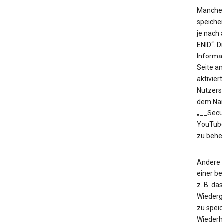
Manche 
speiche
je nach
ENID“. 
Informa
Seite an
aktivier
Nutzers
dem Nam
„__Secu
YouTube
zu behe
Andere 
einer b
z. B. d
Wiederg
zu speic
Wiederh