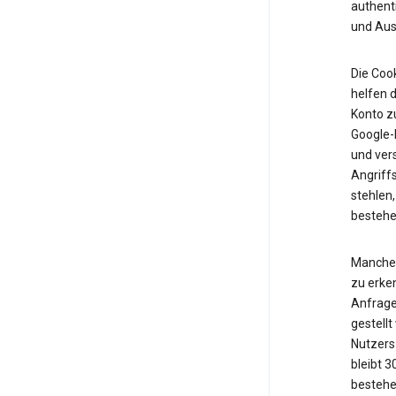
authent
und Ausf
Die Cook
helfen d
Konto z
Google-K
und vers
Angriff
stehlen,
bestehe
Manche 
zu erken
Anfrage
gestell
Nutzers 
bleibt 
bestehe