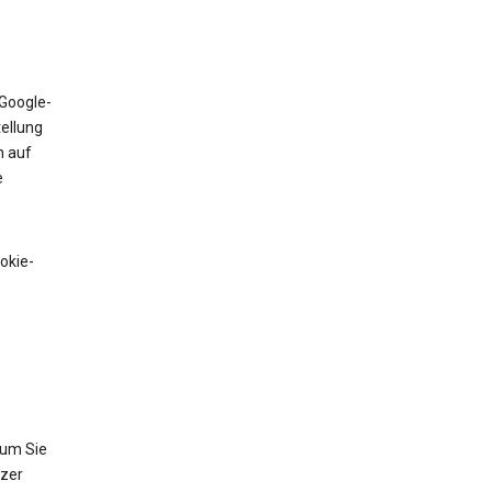
 Google-
tellung
n auf
e
okie-
 um Sie
tzer