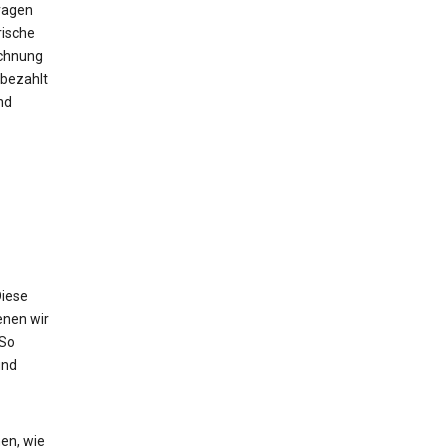
ragen
rische
echnung
bezahlt
nd
Diese
enen wir
 So
und
en, wie