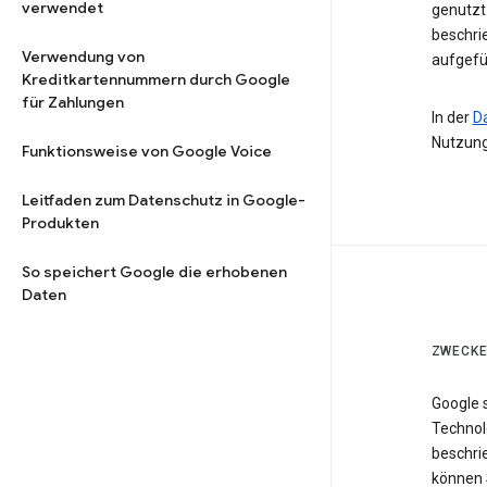
verwendet
genutzt 
beschri
Verwendung von
aufgefü
Kreditkartennummern durch Google
für Zahlungen
In der
D
Nutzung
Funktionsweise von Google Voice
Leitfaden zum Datenschutz in Google-
Produkten
So speichert Google die erhobenen
Daten
ZWECKE
Google 
Technol
beschri
können 