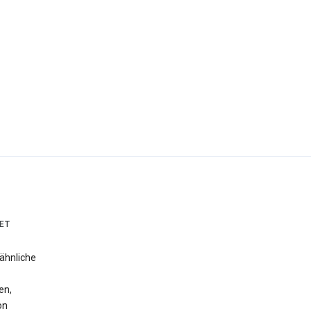
ET
ähnliche
en,
on