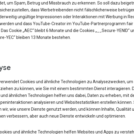
et, um Spam, Betrug und Missbrauch zu erkennen. So soll dazu beiget
sicherzustellen, dass Werbetreibenden nicht fälschlicherweise betrüge
derweitig ungültige Impressionen oder Interaktionen mit Werbung in R
t werden und dass YouTube-Creator im YouTube-Partnerprogramm fair 
 Das Cookie „AEC“ bleibt 6 Monate und die Cookies „__Secure-YENID“ u
re-YEC“ bleiben 13 Monate bestehen.
yse
verwendet Cookies und ähnliche Technologien zu Analysezwecken, um
lziehen zu können, wie Sie mit einem bestimmten Dienst interagieren. 
 und ähnlichen Technologien helfen uns dabei, Daten zu erheben, mit d
peninteraktionen analysieren und Websitestatistiken erstellen können.
 wir, wie unsere Dienste genutzt werden, und können Inhalte, Qualität 
nen verbessern, aber auch neue Dienste entwickeln und optimieren.
Cookies und ähnliche Technologien helfen Websites und Apps zu versteh