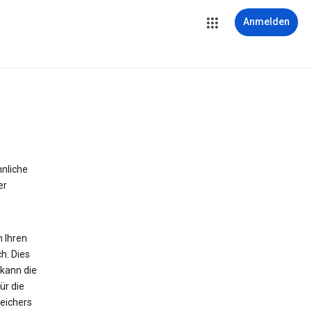
Anmelden
hnliche
er
n Ihren
h. Dies
 kann die
ür die
peichers