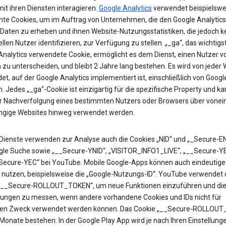
it ihren Diensten interagieren.
Google Analytics
verwendet beispielswe
te Cookies, um im Auftrag von Unternehmen, die den Google Analytics
 Daten zu erheben und ihnen Website-Nutzungsstatistiken, die jedoch k
ellen Nutzer identifizieren, zur Verfügung zu stellen. „_ga“, das wichtigs
Analytics verwendete Cookie, ermöglicht es dem Dienst, einen Nutzer v
zu unterscheiden, und bleibt 2 Jahre lang bestehen. Es wird von jeder 
t, auf der Google Analytics implementiert ist, einschließlich von Googl
. Jedes „_ga“-Cookie ist einzigartig für die spezifische Property und k
ur Nachverfolgung eines bestimmten Nutzers oder Browsers über vonei
gige Websites hinweg verwendet werden.
Dienste verwenden zur Analyse auch die Cookies „NID“ und „_Secure-EN
gle Suche sowie „__Secure-YNID“, „VISITOR_INFO1_LIVE“, „__Secure-Y
Secure-YEC“ bei YouTube. Mobile Google-Apps können auch eindeutige 
 nutzen, beispielsweise die „Google-Nutzungs-ID“. YouTube verwendet 
„__Secure-ROLLOUT_TOKEN“, um neue Funktionen einzuführen und di
ungen zu messen, wenn andere vorhandene Cookies und IDs nicht für
en Zweck verwendet werden können. Das Cookie „__Secure-ROLLOU
 Monate bestehen. In der Google Play App wird je nach Ihren Einstellung