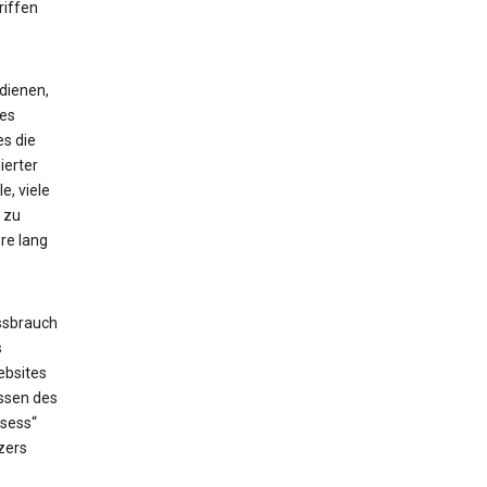
riffen
dienen,
ses
es die
ierter
e, viele
 zu
re lang
ssbrauch
s
ebsites
issen des
_sess“
zers