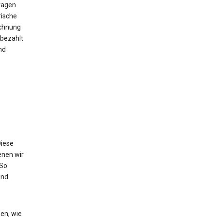
ragen
rische
echnung
bezahlt
nd
Diese
enen wir
 So
und
en, wie