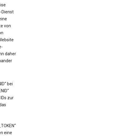
ise
-Dienst
eine
te von
on
Website
e-
ann daher
nander
ID“ bei
ENID“
IDs zur
das
e
T_TOKEN“
en eine