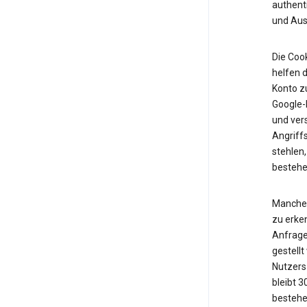
authent
und Ausf
Die Cook
helfen d
Konto z
Google-K
und vers
Angriff
stehlen,
bestehe
Manche 
zu erken
Anfrage
gestell
Nutzers 
bleibt 
bestehe