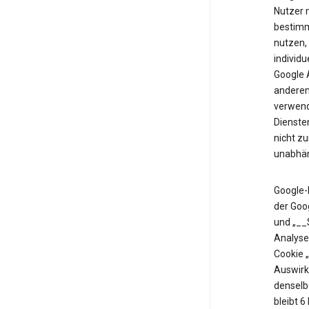
Nutzer m
bestimm
nutzen,
individu
Google 
anderen 
verwende
Diensten
nicht z
unabhän
Google-
der Goo
und „__
Analyse
Cookie 
Auswirk
denselb
bleibt 6