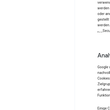
verwend
werden 
oder an
gestell
werden.
„__Secu
Anal
Google 
nachvol
Cookies
Zielgrup
erfahren
Funktio
Einige 