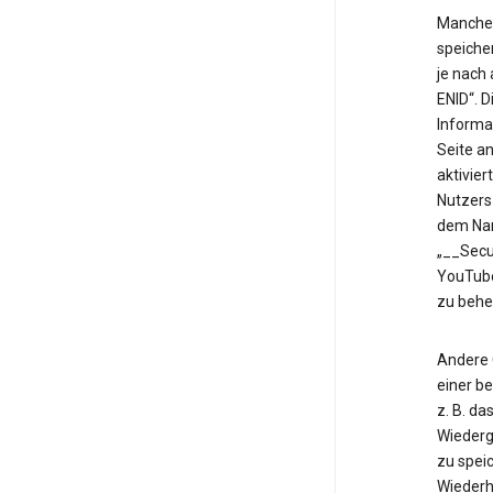
Manche 
speiche
je nach
ENID“. 
Informa
Seite an
aktivier
Nutzers
dem Nam
„__Secu
YouTube
zu behe
Andere 
einer b
z. B. d
Wiederg
zu speic
Wiederh