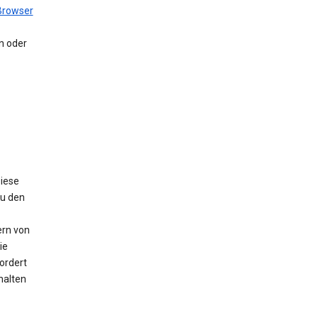
Browser
en oder
Diese
Zu den
ern von
ie
ordert
halten