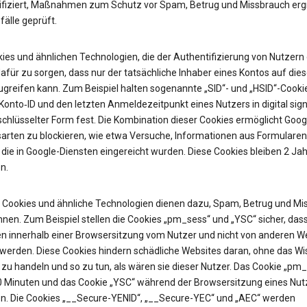
ifiziert, Maßnahmen zum Schutz vor Spam, Betrug und Missbrauch erg
älle geprüft.
ies und ähnlichen Technologien, die der Authentifizierung von Nutzern 
afür zu sorgen, dass nur der tatsächliche Inhaber eines Kontos auf die
ugreifen kann. Zum Beispiel halten sogenannte „SID“- und „HSID“-Cooki
onto‑ID und den letzten Anmeldezeitpunkt eines Nutzers in digital sign
chlüsselter Form fest. Die Kombination dieser Cookies ermöglicht Googl
sarten zu blockieren, wie etwa Versuche, Informationen aus Formularen
 die in Google-Diensten eingereicht wurden. Diese Cookies bleiben 2 Jah
n.
Cookies und ähnliche Technologien dienen dazu, Spam, Betrug und Mi
nen. Zum Beispiel stellen die Cookies „pm_sess“ und „YSC“ sicher, das
n innerhalb einer Browsersitzung vom Nutzer und nicht von anderen W
t werden. Diese Cookies hindern schädliche Websites daran, ohne das W
zu handeln und so zu tun, als wären sie dieser Nutzer. Das Cookie „pm
30 Minuten und das Cookie „YSC“ während der Browsersitzung eines Nut
n. Die Cookies „__Secure-YENID“, „__Secure-YEC“ und „AEC“ werden