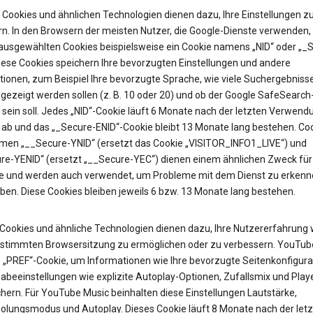
Cookies und ähnlichen Technologien dienen dazu, Ihre Einstellungen z
rn. In den Browsern der meisten Nutzer, die Google-Dienste verwenden, 
 ausgewählten Cookies beispielsweise ein Cookie namens „NID“ oder „_
Diese Cookies speichern Ihre bevorzugten Einstellungen und andere
tionen, zum Beispiel Ihre bevorzugte Sprache, wie viele Suchergebniss
gezeigt werden sollen (z. B. 10 oder 20) und ob der Google SafeSearch-
t sein soll. Jedes „NID“-Cookie läuft 6 Monate nach der letzten Verwend
 ab und das „_Secure-ENID“-Cookie bleibt 13 Monate lang bestehen. Coo
en „__Secure-YNID“ (ersetzt das Cookie „VISITOR_INFO1_LIVE“) und
re-YENID“ (ersetzt „__Secure-YEC“) dienen einem ähnlichen Zweck für
 und werden auch verwendet, um Probleme mit dem Dienst zu erkenn
ben. Diese Cookies bleiben jeweils 6 bzw. 13 Monate lang bestehen.
Cookies und ähnliche Technologien dienen dazu, Ihre Nutzererfahrung
estimmten Browsersitzung zu ermöglichen oder zu verbessern. YouTub
as „PREF“-Cookie, um Informationen wie Ihre bevorzugte Seitenkonfigura
abeeinstellungen wie explizite Autoplay-Optionen, Zufallsmix und Pla
hern. Für YouTube Music beinhalten diese Einstellungen Lautstärke,
olungsmodus und Autoplay. Dieses Cookie läuft 8 Monate nach der let