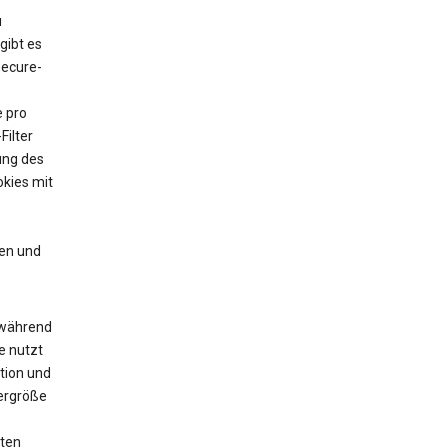
u
gibt es
Secure-
e pro
Filter
ung des
kies mit
en und
 während
e nutzt
tion und
yergröße
zten