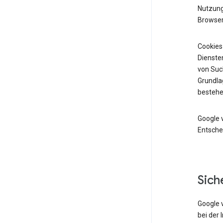
Nutzung 
Browser
Cookies
Diensten
von Suc
Grundlag
bestehe
Google 
Entsche
Sich
Google 
bei der