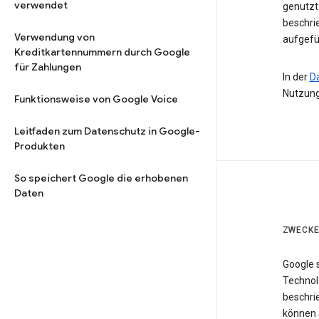
verwendet
genutzt 
beschri
Verwendung von
aufgefü
Kreditkartennummern durch Google
für Zahlungen
In der
D
Nutzung
Funktionsweise von Google Voice
Leitfaden zum Datenschutz in Google-
Produkten
So speichert Google die erhobenen
Daten
ZWECKE
Google 
Technol
beschri
können 