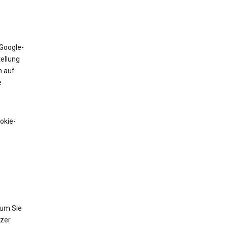
 Google-
tellung
n auf
e
okie-
 um Sie
tzer