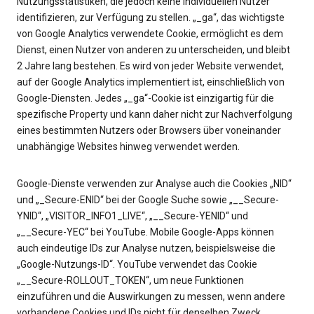
Nutzungsstatistiken, die jedoch keine individuellen Nutzer
identifizieren, zur Verfügung zu stellen. „_ga“, das wichtigste
von Google Analytics verwendete Cookie, ermöglicht es dem
Dienst, einen Nutzer von anderen zu unterscheiden, und bleibt
2 Jahre lang bestehen. Es wird von jeder Website verwendet,
auf der Google Analytics implementiert ist, einschließlich von
Google-Diensten. Jedes „_ga“-Cookie ist einzigartig für die
spezifische Property und kann daher nicht zur Nachverfolgung
eines bestimmten Nutzers oder Browsers über voneinander
unabhängige Websites hinweg verwendet werden.
Google-Dienste verwenden zur Analyse auch die Cookies „NID“
und „_Secure-ENID“ bei der Google Suche sowie „__Secure-
YNID“, „VISITOR_INFO1_LIVE“, „__Secure-YENID“ und
„__Secure-YEC“ bei YouTube. Mobile Google-Apps können
auch eindeutige IDs zur Analyse nutzen, beispielsweise die
„Google-Nutzungs-ID“. YouTube verwendet das Cookie
„__Secure-ROLLOUT_TOKEN“, um neue Funktionen
einzuführen und die Auswirkungen zu messen, wenn andere
vorhandene Cookies und IDs nicht für denselben Zweck