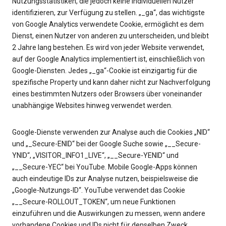
Nutzungsstatistiken, die jedoch keine individuellen Nutzer
identifizieren, zur Verfügung zu stellen. „_ga“, das wichtigste
von Google Analytics verwendete Cookie, ermöglicht es dem
Dienst, einen Nutzer von anderen zu unterscheiden, und bleibt
2 Jahre lang bestehen. Es wird von jeder Website verwendet,
auf der Google Analytics implementiert ist, einschließlich von
Google-Diensten. Jedes „_ga“-Cookie ist einzigartig für die
spezifische Property und kann daher nicht zur Nachverfolgung
eines bestimmten Nutzers oder Browsers über voneinander
unabhängige Websites hinweg verwendet werden.
Google-Dienste verwenden zur Analyse auch die Cookies „NID“
und „_Secure-ENID“ bei der Google Suche sowie „__Secure-
YNID“, „VISITOR_INFO1_LIVE“, „__Secure-YENID“ und
„__Secure-YEC“ bei YouTube. Mobile Google-Apps können
auch eindeutige IDs zur Analyse nutzen, beispielsweise die
„Google-Nutzungs-ID“. YouTube verwendet das Cookie
„__Secure-ROLLOUT_TOKEN“, um neue Funktionen
einzuführen und die Auswirkungen zu messen, wenn andere
vorhandene Cookies und IDs nicht für denselben Zweck