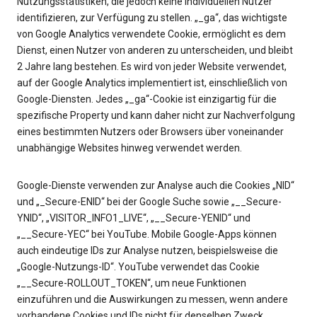
Nutzungsstatistiken, die jedoch keine individuellen Nutzer
identifizieren, zur Verfügung zu stellen. „_ga“, das wichtigste
von Google Analytics verwendete Cookie, ermöglicht es dem
Dienst, einen Nutzer von anderen zu unterscheiden, und bleibt
2 Jahre lang bestehen. Es wird von jeder Website verwendet,
auf der Google Analytics implementiert ist, einschließlich von
Google-Diensten. Jedes „_ga“-Cookie ist einzigartig für die
spezifische Property und kann daher nicht zur Nachverfolgung
eines bestimmten Nutzers oder Browsers über voneinander
unabhängige Websites hinweg verwendet werden.
Google-Dienste verwenden zur Analyse auch die Cookies „NID“
und „_Secure-ENID“ bei der Google Suche sowie „__Secure-
YNID“, „VISITOR_INFO1_LIVE“, „__Secure-YENID“ und
„__Secure-YEC“ bei YouTube. Mobile Google-Apps können
auch eindeutige IDs zur Analyse nutzen, beispielsweise die
„Google-Nutzungs-ID“. YouTube verwendet das Cookie
„__Secure-ROLLOUT_TOKEN“, um neue Funktionen
einzuführen und die Auswirkungen zu messen, wenn andere
vorhandene Cookies und IDs nicht für denselben Zweck