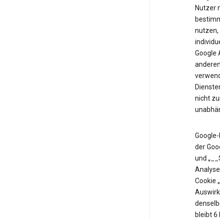
Nutzer m
bestimm
nutzen,
individu
Google 
anderen 
verwende
Diensten
nicht z
unabhän
Google-
der Goo
und „__
Analyse
Cookie 
Auswirk
denselb
bleibt 6