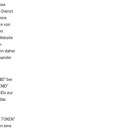
ise
-Dienst
eine
te von
on
Website
e-
ann daher
nander
ID“ bei
ENID“
IDs zur
das
e
T_TOKEN“
en eine