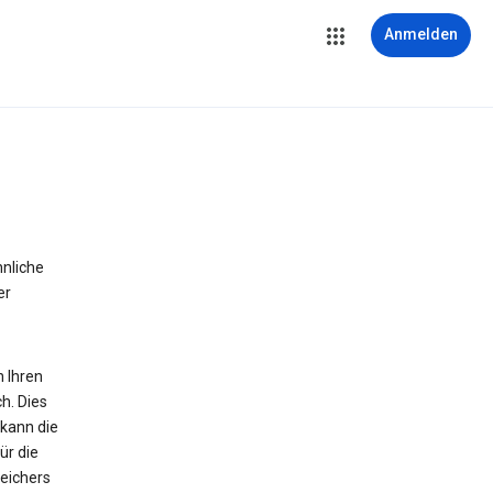
Anmelden
hnliche
er
n Ihren
h. Dies
 kann die
ür die
peichers