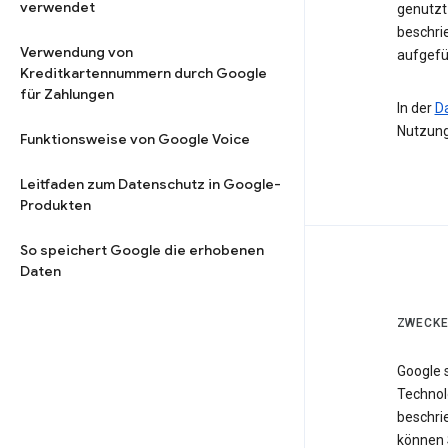
verwendet
genutzt 
beschri
Verwendung von
aufgefü
Kreditkartennummern durch Google
für Zahlungen
In der
D
Nutzung
Funktionsweise von Google Voice
Leitfaden zum Datenschutz in Google-
Produkten
So speichert Google die erhobenen
Daten
ZWECKE
Google 
Technol
beschri
können 