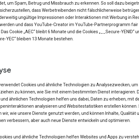
et, um Spam, Betrug und Missbrauch zu erkennen. So soll dazu beiget
sicherzustellen, dass Werbetreibenden nicht fälschlicherweise betrüge
derweitig ungültige Impressionen oder Interaktionen mit Werbung in R
t werden und dass YouTube-Creator im YouTube-Partnerprogramm fair 
 Das Cookie „AEC“ bleibt 6 Monate und die Cookies „__Secure-YENID“ u
re-YEC“ bleiben 13 Monate bestehen.
yse
verwendet Cookies und ähnliche Technologien zu Analysezwecken, um
lziehen zu können, wie Sie mit einem bestimmten Dienst interagieren. 
 und ähnlichen Technologien helfen uns dabei, Daten zu erheben, mit d
peninteraktionen analysieren und Websitestatistiken erstellen können.
 wir, wie unsere Dienste genutzt werden, und können Inhalte, Qualität 
nen verbessern, aber auch neue Dienste entwickeln und optimieren.
Cookies und ähnliche Technologien helfen Websites und Apps zu versteh