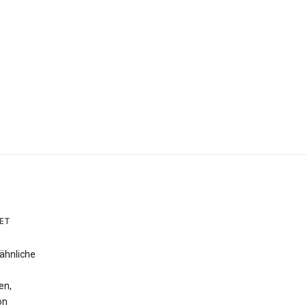
ET
ähnliche
en,
on