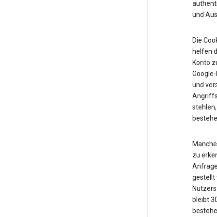
authent
und Ausf
Die Cook
helfen d
Konto z
Google-K
und vers
Angriff
stehlen,
bestehe
Manche 
zu erken
Anfrage
gestell
Nutzers 
bleibt 
bestehe