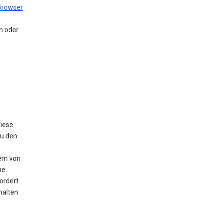
Browser
en oder
Diese
Zu den
ern von
ie
ordert
halten