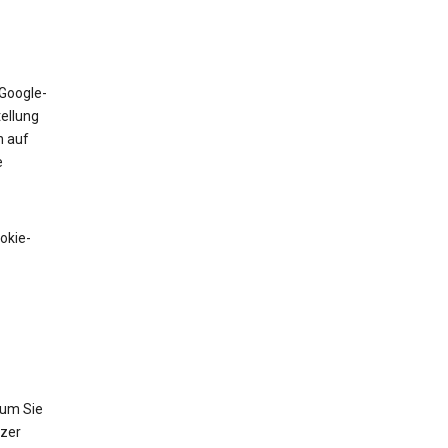
 Google-
tellung
n auf
e
okie-
 um Sie
tzer