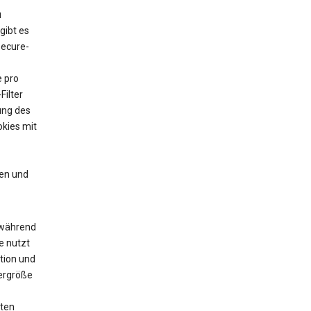
u
gibt es
Secure-
e pro
Filter
ung des
kies mit
en und
 während
e nutzt
tion und
yergröße
zten