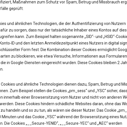
ifiziert, Maßnahmen zum Schutz vor Spam, Betrug und Missbrauch erg
älle geprüft.
ies und ähnlichen Technologien, die der Authentifizierung von Nutzern 
afür zu sorgen, dass nur der tatsächliche Inhaber eines Kontos auf die
ugreifen kann. Zum Beispiel halten sogenannte „SID“- und „HSID“-Cooki
onto‑ID und den letzten Anmeldezeitpunkt eines Nutzers in digital sign
chlüsselter Form fest. Die Kombination dieser Cookies ermöglicht Googl
sarten zu blockieren, wie etwa Versuche, Informationen aus Formularen
 die in Google-Diensten eingereicht wurden. Diese Cookies bleiben 2 Jah
n.
Cookies und ähnliche Technologien dienen dazu, Spam, Betrug und Mi
nen. Zum Beispiel stellen die Cookies „pm_sess“ und „YSC“ sicher, das
n innerhalb einer Browsersitzung vom Nutzer und nicht von anderen W
t werden. Diese Cookies hindern schädliche Websites daran, ohne das W
zu handeln und so zu tun, als wären sie dieser Nutzer. Das Cookie „pm
30 Minuten und das Cookie „YSC“ während der Browsersitzung eines Nut
n. Die Cookies „__Secure-YENID“, „__Secure-YEC“ und „AEC“ werden