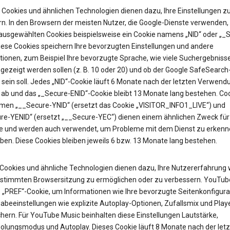
Cookies und ähnlichen Technologien dienen dazu, Ihre Einstellungen z
rn. In den Browsern der meisten Nutzer, die Google-Dienste verwenden, 
 ausgewählten Cookies beispielsweise ein Cookie namens „NID“ oder „_
Diese Cookies speichern Ihre bevorzugten Einstellungen und andere
tionen, zum Beispiel Ihre bevorzugte Sprache, wie viele Suchergebniss
gezeigt werden sollen (z. B. 10 oder 20) und ob der Google SafeSearch-
t sein soll. Jedes „NID“-Cookie läuft 6 Monate nach der letzten Verwend
 ab und das „_Secure-ENID“-Cookie bleibt 13 Monate lang bestehen. Coo
en „__Secure-YNID“ (ersetzt das Cookie „VISITOR_INFO1_LIVE“) und
re-YENID“ (ersetzt „__Secure-YEC“) dienen einem ähnlichen Zweck für
 und werden auch verwendet, um Probleme mit dem Dienst zu erkenn
ben. Diese Cookies bleiben jeweils 6 bzw. 13 Monate lang bestehen.
Cookies und ähnliche Technologien dienen dazu, Ihre Nutzererfahrung
estimmten Browsersitzung zu ermöglichen oder zu verbessern. YouTub
as „PREF“-Cookie, um Informationen wie Ihre bevorzugte Seitenkonfigura
abeeinstellungen wie explizite Autoplay-Optionen, Zufallsmix und Pla
hern. Für YouTube Music beinhalten diese Einstellungen Lautstärke,
olungsmodus und Autoplay. Dieses Cookie läuft 8 Monate nach der let