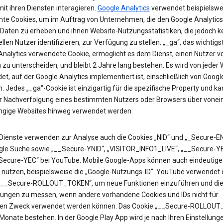
it ihren Diensten interagieren.
Google Analytics
verwendet beispielswe
te Cookies, um im Auftrag von Unternehmen, die den Google Analytics
 Daten zu erheben und ihnen Website-Nutzungsstatistiken, die jedoch k
ellen Nutzer identifizieren, zur Verfügung zu stellen. „_ga“, das wichtigs
Analytics verwendete Cookie, ermöglicht es dem Dienst, einen Nutzer v
zu unterscheiden, und bleibt 2 Jahre lang bestehen. Es wird von jeder 
t, auf der Google Analytics implementiert ist, einschließlich von Googl
. Jedes „_ga“-Cookie ist einzigartig für die spezifische Property und k
ur Nachverfolgung eines bestimmten Nutzers oder Browsers über vonei
gige Websites hinweg verwendet werden.
Dienste verwenden zur Analyse auch die Cookies „NID“ und „_Secure-EN
gle Suche sowie „__Secure-YNID“, „VISITOR_INFO1_LIVE“, „__Secure-Y
Secure-YEC“ bei YouTube. Mobile Google-Apps können auch eindeutige 
 nutzen, beispielsweise die „Google-Nutzungs-ID“. YouTube verwendet 
„__Secure-ROLLOUT_TOKEN“, um neue Funktionen einzuführen und di
ungen zu messen, wenn andere vorhandene Cookies und IDs nicht für
en Zweck verwendet werden können. Das Cookie „__Secure-ROLLOU
 Monate bestehen. In der Google Play App wird je nach Ihren Einstellung