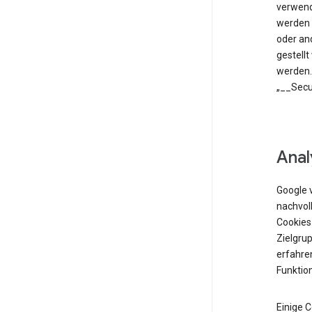
verwend
werden 
oder an
gestell
werden.
„__Secu
Anal
Google 
nachvol
Cookies
Zielgrup
erfahren
Funktio
Einige 