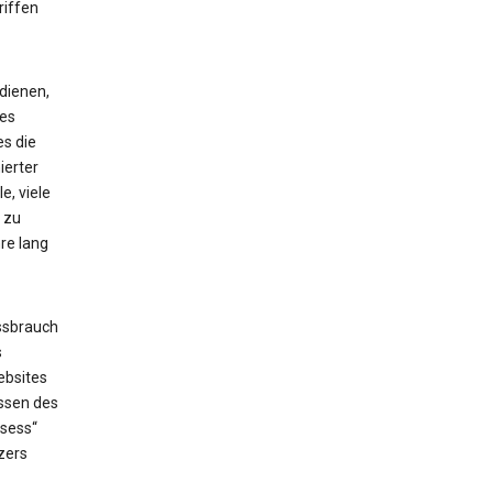
riffen
dienen,
ses
es die
ierter
e, viele
 zu
re lang
ssbrauch
s
ebsites
issen des
_sess“
zers