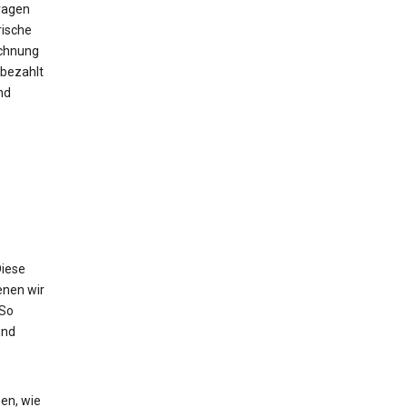
ragen
rische
echnung
bezahlt
nd
Diese
enen wir
 So
und
en, wie