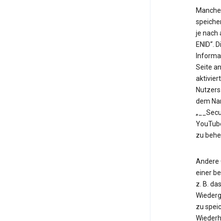
Manche 
speiche
je nach
ENID“. 
Informa
Seite an
aktivier
Nutzers
dem Nam
„__Secu
YouTube
zu behe
Andere 
einer b
z. B. d
Wiederg
zu speic
Wiederh