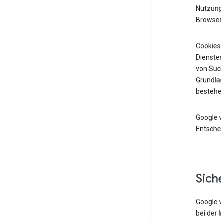
Nutzung 
Browser
Cookies
Diensten
von Suc
Grundlag
bestehe
Google 
Entsche
Sich
Google 
bei der