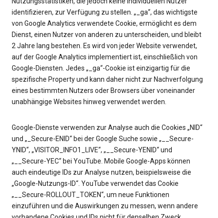
Nutzungsstatistiken, die jedoch keine individuellen Nutzer
identifizieren, zur Verfügung zu stellen. „_ga“, das wichtigste
von Google Analytics verwendete Cookie, ermöglicht es dem
Dienst, einen Nutzer von anderen zu unterscheiden, und bleibt
2 Jahre lang bestehen. Es wird von jeder Website verwendet,
auf der Google Analytics implementiert ist, einschließlich von
Google-Diensten. Jedes „_ga“-Cookie ist einzigartig für die
spezifische Property und kann daher nicht zur Nachverfolgung
eines bestimmten Nutzers oder Browsers über voneinander
unabhängige Websites hinweg verwendet werden.
Google-Dienste verwenden zur Analyse auch die Cookies „NID“
und „_Secure-ENID“ bei der Google Suche sowie „__Secure-
YNID“, „VISITOR_INFO1_LIVE“, „__Secure-YENID“ und
„__Secure-YEC“ bei YouTube. Mobile Google-Apps können
auch eindeutige IDs zur Analyse nutzen, beispielsweise die
„Google-Nutzungs-ID“. YouTube verwendet das Cookie
„__Secure-ROLLOUT_TOKEN“, um neue Funktionen
einzuführen und die Auswirkungen zu messen, wenn andere
vorhandene Cookies und IDs nicht für denselben Zweck