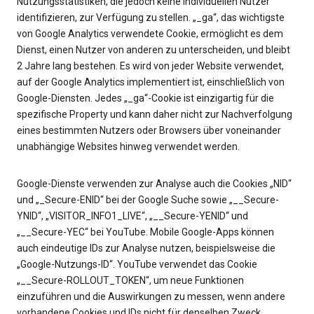
Nutzungsstatistiken, die jedoch keine individuellen Nutzer
identifizieren, zur Verfügung zu stellen. „_ga“, das wichtigste
von Google Analytics verwendete Cookie, ermöglicht es dem
Dienst, einen Nutzer von anderen zu unterscheiden, und bleibt
2 Jahre lang bestehen. Es wird von jeder Website verwendet,
auf der Google Analytics implementiert ist, einschließlich von
Google-Diensten. Jedes „_ga“-Cookie ist einzigartig für die
spezifische Property und kann daher nicht zur Nachverfolgung
eines bestimmten Nutzers oder Browsers über voneinander
unabhängige Websites hinweg verwendet werden.
Google-Dienste verwenden zur Analyse auch die Cookies „NID“
und „_Secure-ENID“ bei der Google Suche sowie „__Secure-
YNID“, „VISITOR_INFO1_LIVE“, „__Secure-YENID“ und
„__Secure-YEC“ bei YouTube. Mobile Google-Apps können
auch eindeutige IDs zur Analyse nutzen, beispielsweise die
„Google-Nutzungs-ID“. YouTube verwendet das Cookie
„__Secure-ROLLOUT_TOKEN“, um neue Funktionen
einzuführen und die Auswirkungen zu messen, wenn andere
vorhandene Cookies und IDs nicht für denselben Zweck