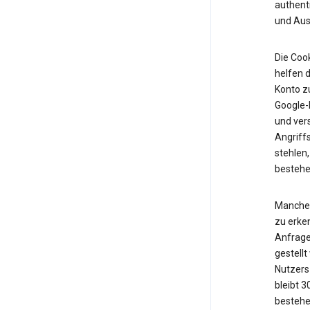
authent
und Ausf
Die Cook
helfen d
Konto z
Google-K
und vers
Angriff
stehlen,
bestehe
Manche 
zu erken
Anfrage
gestell
Nutzers 
bleibt 
bestehe