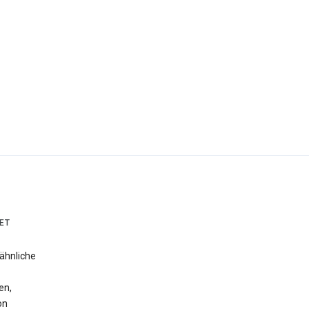
ET
ähnliche
en,
on