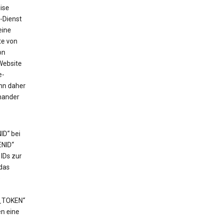
ise
-Dienst
eine
te von
on
Website
e-
ann daher
nander
ID“ bei
ENID“
IDs zur
das
e
T_TOKEN“
en eine