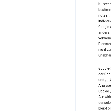
Nutzer m
bestimm
nutzen,
individu
Google 
anderen 
verwende
Diensten
nicht z
unabhän
Google-
der Goo
und „__
Analyse
Cookie 
Auswirk
denselb
bleibt 6