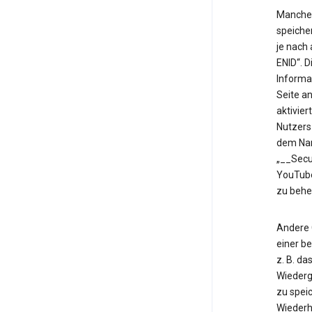
Manche 
speiche
je nach
ENID“. 
Informa
Seite an
aktivier
Nutzers
dem Nam
„__Secu
YouTube
zu behe
Andere 
einer b
z. B. d
Wiederg
zu speic
Wiederh