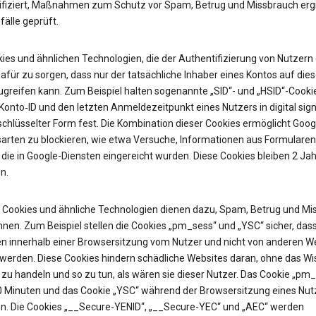
ifiziert, Maßnahmen zum Schutz vor Spam, Betrug und Missbrauch erg
älle geprüft.
ies und ähnlichen Technologien, die der Authentifizierung von Nutzern 
afür zu sorgen, dass nur der tatsächliche Inhaber eines Kontos auf die
ugreifen kann. Zum Beispiel halten sogenannte „SID“- und „HSID“-Cooki
onto‑ID und den letzten Anmeldezeitpunkt eines Nutzers in digital sign
chlüsselter Form fest. Die Kombination dieser Cookies ermöglicht Googl
sarten zu blockieren, wie etwa Versuche, Informationen aus Formularen
 die in Google-Diensten eingereicht wurden. Diese Cookies bleiben 2 Jah
n.
Cookies und ähnliche Technologien dienen dazu, Spam, Betrug und Mi
nen. Zum Beispiel stellen die Cookies „pm_sess“ und „YSC“ sicher, das
n innerhalb einer Browsersitzung vom Nutzer und nicht von anderen W
t werden. Diese Cookies hindern schädliche Websites daran, ohne das W
zu handeln und so zu tun, als wären sie dieser Nutzer. Das Cookie „pm
30 Minuten und das Cookie „YSC“ während der Browsersitzung eines Nut
n. Die Cookies „__Secure-YENID“, „__Secure-YEC“ und „AEC“ werden