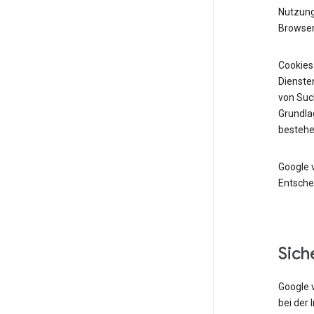
Nutzung 
Browser
Cookies
Diensten
von Suc
Grundlag
bestehe
Google 
Entsche
Sich
Google 
bei der