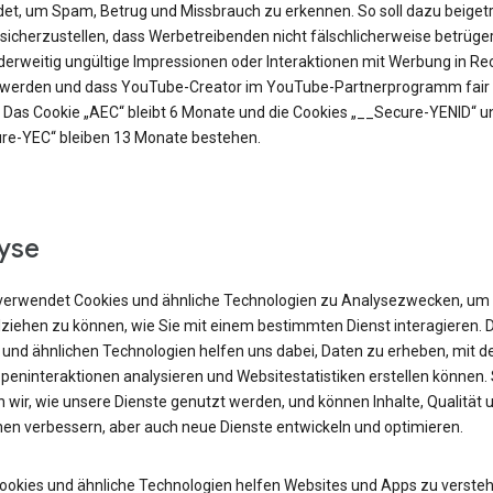
et, um Spam, Betrug und Missbrauch zu erkennen. So soll dazu beiget
sicherzustellen, dass Werbetreibenden nicht fälschlicherweise betrüge
derweitig ungültige Impressionen oder Interaktionen mit Werbung in R
t werden und dass YouTube-Creator im YouTube-Partnerprogramm fair 
 Das Cookie „AEC“ bleibt 6 Monate und die Cookies „__Secure-YENID“ u
re-YEC“ bleiben 13 Monate bestehen.
yse
verwendet Cookies und ähnliche Technologien zu Analysezwecken, um
lziehen zu können, wie Sie mit einem bestimmten Dienst interagieren. 
 und ähnlichen Technologien helfen uns dabei, Daten zu erheben, mit d
peninteraktionen analysieren und Websitestatistiken erstellen können.
 wir, wie unsere Dienste genutzt werden, und können Inhalte, Qualität 
nen verbessern, aber auch neue Dienste entwickeln und optimieren.
Cookies und ähnliche Technologien helfen Websites und Apps zu versteh