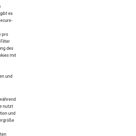
u
gibt es
Secure-
e pro
Filter
ung des
kies mit
en und
 während
e nutzt
tion und
yergröße
zten