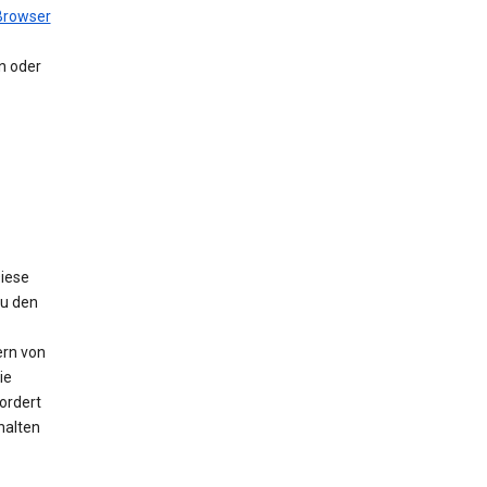
Browser
en oder
Diese
Zu den
ern von
ie
ordert
halten