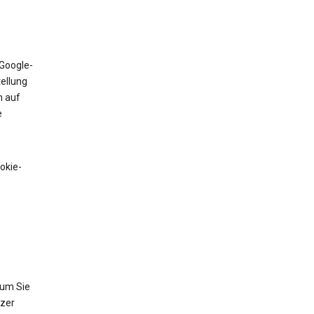
 Google-
tellung
n auf
e
okie-
 um Sie
tzer