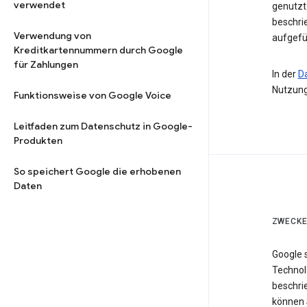
verwendet
genutzt 
beschri
Verwendung von
aufgefü
Kreditkartennummern durch Google
für Zahlungen
In der
D
Nutzung
Funktionsweise von Google Voice
Leitfaden zum Datenschutz in Google-
Produkten
So speichert Google die erhobenen
Daten
ZWECKE
Google 
Technol
beschri
können 