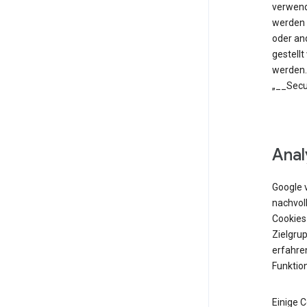
verwend
werden 
oder an
gestell
werden.
„__Secu
Anal
Google 
nachvol
Cookies
Zielgrup
erfahren
Funktio
Einige 