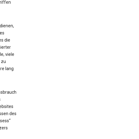
riffen
dienen,
ses
es die
ierter
e, viele
 zu
re lang
ssbrauch
s
ebsites
issen des
_sess“
zers