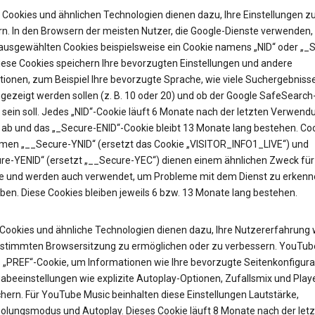
Cookies und ähnlichen Technologien dienen dazu, Ihre Einstellungen z
rn. In den Browsern der meisten Nutzer, die Google-Dienste verwenden, 
 ausgewählten Cookies beispielsweise ein Cookie namens „NID“ oder „_
Diese Cookies speichern Ihre bevorzugten Einstellungen und andere
tionen, zum Beispiel Ihre bevorzugte Sprache, wie viele Suchergebniss
gezeigt werden sollen (z. B. 10 oder 20) und ob der Google SafeSearch-
t sein soll. Jedes „NID“-Cookie läuft 6 Monate nach der letzten Verwend
 ab und das „_Secure-ENID“-Cookie bleibt 13 Monate lang bestehen. Coo
en „__Secure-YNID“ (ersetzt das Cookie „VISITOR_INFO1_LIVE“) und
re-YENID“ (ersetzt „__Secure-YEC“) dienen einem ähnlichen Zweck für
 und werden auch verwendet, um Probleme mit dem Dienst zu erkenn
ben. Diese Cookies bleiben jeweils 6 bzw. 13 Monate lang bestehen.
Cookies und ähnliche Technologien dienen dazu, Ihre Nutzererfahrung
estimmten Browsersitzung zu ermöglichen oder zu verbessern. YouTub
as „PREF“-Cookie, um Informationen wie Ihre bevorzugte Seitenkonfigura
abeeinstellungen wie explizite Autoplay-Optionen, Zufallsmix und Pla
hern. Für YouTube Music beinhalten diese Einstellungen Lautstärke,
olungsmodus und Autoplay. Dieses Cookie läuft 8 Monate nach der let