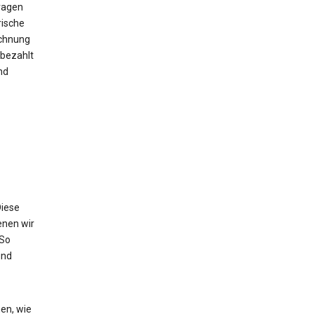
ragen
rische
echnung
bezahlt
nd
Diese
enen wir
 So
und
en, wie