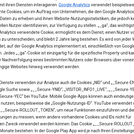
it ihren Diensten interagieren.
Google Analytics
verwendet beispielswe
te Cookies, um im Auftrag von Unternehmen, die den Google Analytics
 Daten zu erheben und ihnen Website-Nutzungsstatistiken, die jedoch k
ellen Nutzer identifizieren, zur Verfügung zu stellen. „_ga“, das wichtigs
Analytics verwendete Cookie, ermöglicht es dem Dienst, einen Nutzer v
zu unterscheiden, und bleibt 2 Jahre lang bestehen. Es wird von jeder 
t, auf der Google Analytics implementiert ist, einschließlich von Googl
. Jedes „_ga“-Cookie ist einzigartig für die spezifische Property und k
ur Nachverfolgung eines bestimmten Nutzers oder Browsers über vonei
gige Websites hinweg verwendet werden.
Dienste verwenden zur Analyse auch die Cookies „NID“ und „_Secure-EN
gle Suche sowie „__Secure-YNID“, „VISITOR_INFO1_LIVE“, „__Secure-Y
Secure-YEC“ bei YouTube. Mobile Google-Apps können auch eindeutige 
 nutzen, beispielsweise die „Google-Nutzungs-ID“. YouTube verwendet 
„__Secure-ROLLOUT_TOKEN“, um neue Funktionen einzuführen und di
ungen zu messen, wenn andere vorhandene Cookies und IDs nicht für
en Zweck verwendet werden können. Das Cookie „__Secure-ROLLOU
 Monate bestehen. In der Google Play App wird je nach Ihren Einstellung