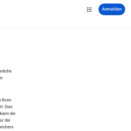
Anmelden
hnliche
er
n Ihren
h. Dies
 kann die
ür die
peichers