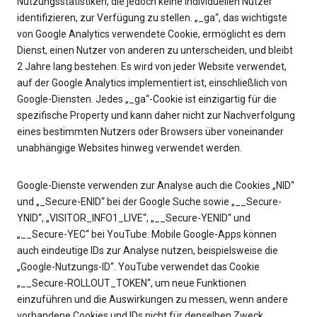
Nutzungsstatistiken, die jedoch keine individuellen Nutzer
identifizieren, zur Verfügung zu stellen. „_ga“, das wichtigste
von Google Analytics verwendete Cookie, ermöglicht es dem
Dienst, einen Nutzer von anderen zu unterscheiden, und bleibt
2 Jahre lang bestehen. Es wird von jeder Website verwendet,
auf der Google Analytics implementiert ist, einschließlich von
Google-Diensten. Jedes „_ga“-Cookie ist einzigartig für die
spezifische Property und kann daher nicht zur Nachverfolgung
eines bestimmten Nutzers oder Browsers über voneinander
unabhängige Websites hinweg verwendet werden.
Google-Dienste verwenden zur Analyse auch die Cookies „NID“
und „_Secure-ENID“ bei der Google Suche sowie „__Secure-
YNID“, „VISITOR_INFO1_LIVE“, „__Secure-YENID“ und
„__Secure-YEC“ bei YouTube. Mobile Google-Apps können
auch eindeutige IDs zur Analyse nutzen, beispielsweise die
„Google-Nutzungs-ID“. YouTube verwendet das Cookie
„__Secure-ROLLOUT_TOKEN“, um neue Funktionen
einzuführen und die Auswirkungen zu messen, wenn andere
vorhandene Cookies und IDs nicht für denselben Zweck