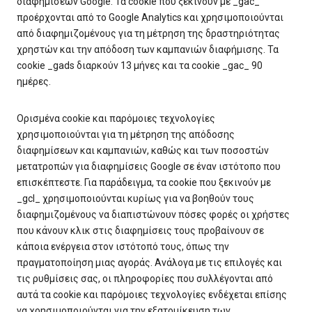
διαφημίσεων Google. Τα cookie που ξεκινούν με _gac_
προέρχονται από το Google Analytics και χρησιμοποιούνται
από διαφημιζομένους για τη μέτρηση της δραστηριότητας
χρηστών και την απόδοση των καμπανιών διαφήμισης. Τα
cookie _gads διαρκούν 13 μήνες και τα cookie _gac_ 90
ημέρες.
Ορισμένα cookie και παρόμοιες τεχνολογίες
χρησιμοποιούνται για τη μέτρηση της απόδοσης
διαφημίσεων και καμπανιών, καθώς και των ποσοστών
μετατροπών για διαφημίσεις Google σε έναν ιστότοπο που
επισκέπτεστε. Για παράδειγμα, τα cookie που ξεκινούν με
_gcl_ χρησιμοποιούνται κυρίως για να βοηθούν τους
διαφημιζομένους να διαπιστώνουν πόσες φορές οι χρήστες
που κάνουν κλικ στις διαφημίσεις τους προβαίνουν σε
κάποια ενέργεια στον ιστότοπό τους, όπως την
πραγματοποίηση μιας αγοράς. Ανάλογα με τις επιλογές και
τις ρυθμίσεις σας, οι πληροφορίες που συλλέγονται από
αυτά τα cookie και παρόμοιες τεχνολογίες ενδέχεται επίσης
να χρησιμοποιούνται για την εξατομίκευση των