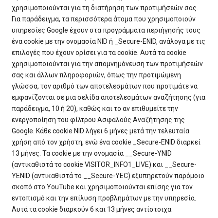
χρησιμοποιούνται για τη διατήρηση των προτιμήσεών σας.
Για παράδειγμα, τα περισσότερα άτομα που χρησιμοποιούν
υπηρεσίες Google έχουν στα προγράμματα περιήγησής τους
ένα cookie με την ονομασία NID ή _Secure-ENID, ανάλογα με τις
επιλογές που έχουν ορίσει για τα cookie. Αυτά τα cookie
χρησιμοποιούνται για την απομνημόνευση των προτιμήσεών
σας και άλλων πληροφοριών, όπως την προτιμώμενη
γλώσσα, τον αριθμό των αποτελεσμάτων που προτιμάτε να
εμφανίζονται σε μια σελίδα αποτελεσμάτων αναζήτησης (για
παράδειγμα, 10 ή 20), καθώς και το αν επιθυμείτε την
ενεργοποίηση του φίλτρου Ασφαλούς Αναζήτησης της
Google. Κάθε cookie NID λήγει 6 μήνες μετά την τελευταία
χρήση από τον χρήστη, ενώ ένα cookie _Secure-ENID διαρκεί
13 μήνες. Τα cookie με την ονομασία __Secure-YNID
(αντικαθιστά το cookie VISITOR_INFO1_LIVE) και __Secure-
YENID (αντικαθιστά το __Secure-YEC) εξυπηρετούν παρόμοιο
σκοπό στο YouTube και χρησιμοποιούνται επίσης για τον
εντοπισμό και την επίλυση προβλημάτων με την υπηρεσία.
Αυτά τα cookie διαρκούν 6 και 13 μήνες αντίστοιχα.