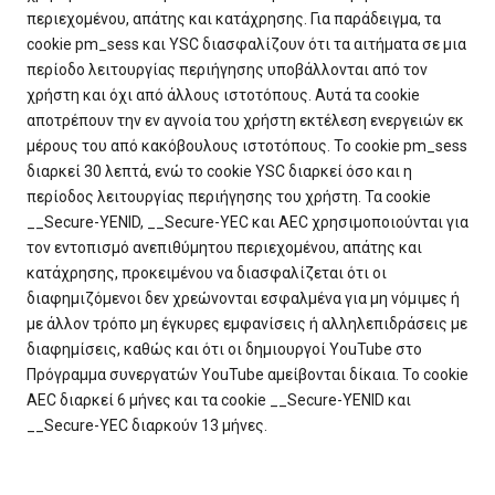
περιεχομένου, απάτης και κατάχρησης. Για παράδειγμα, τα
cookie pm_sess και YSC διασφαλίζουν ότι τα αιτήματα σε μια
περίοδο λειτουργίας περιήγησης υποβάλλονται από τον
χρήστη και όχι από άλλους ιστοτόπους. Αυτά τα cookie
αποτρέπουν την εν αγνοία του χρήστη εκτέλεση ενεργειών εκ
μέρους του από κακόβουλους ιστοτόπους. Το cookie pm_sess
διαρκεί 30 λεπτά, ενώ το cookie YSC διαρκεί όσο και η
περίοδος λειτουργίας περιήγησης του χρήστη. Τα cookie
__Secure-YENID, __Secure-YEC και AEC χρησιμοποιούνται για
τον εντοπισμό ανεπιθύμητου περιεχομένου, απάτης και
κατάχρησης, προκειμένου να διασφαλίζεται ότι οι
διαφημιζόμενοι δεν χρεώνονται εσφαλμένα για μη νόμιμες ή
με άλλον τρόπο μη έγκυρες εμφανίσεις ή αλληλεπιδράσεις με
διαφημίσεις, καθώς και ότι οι δημιουργοί YouTube στο
Πρόγραμμα συνεργατών YouTube αμείβονται δίκαια. Το cookie
AEC διαρκεί 6 μήνες και τα cookie __Secure-YENID και
__Secure-YEC διαρκούν 13 μήνες.