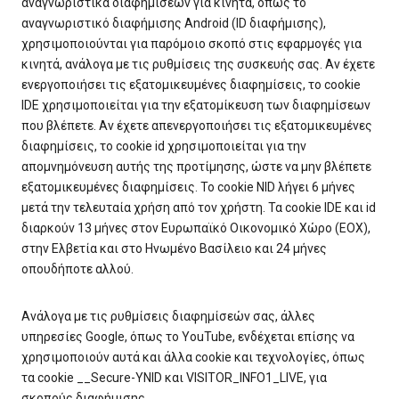
αναγνωριστικά διαφημίσεων για κινητά, όπως το
αναγνωριστικό διαφήμισης Android (ID διαφήμισης),
χρησιμοποιούνται για παρόμοιο σκοπό στις εφαρμογές για
κινητά, ανάλογα με τις ρυθμίσεις της συσκευής σας. Αν έχετε
ενεργοποιήσει τις εξατομικευμένες διαφημίσεις, το cookie
IDE χρησιμοποιείται για την εξατομίκευση των διαφημίσεων
που βλέπετε. Αν έχετε απενεργοποιήσει τις εξατομικευμένες
διαφημίσεις, το cookie id χρησιμοποιείται για την
απομνημόνευση αυτής της προτίμησης, ώστε να μην βλέπετε
εξατομικευμένες διαφημίσεις. Το cookie NID λήγει 6 μήνες
μετά την τελευταία χρήση από τον χρήστη. Τα cookie IDE και id
διαρκούν 13 μήνες στον Ευρωπαϊκό Οικονομικό Χώρο (ΕΟΧ),
στην Ελβετία και στο Ηνωμένο Βασίλειο και 24 μήνες
οπουδήποτε αλλού.
Ανάλογα με τις ρυθμίσεις διαφημίσεών σας, άλλες
υπηρεσίες Google, όπως το YouTube, ενδέχεται επίσης να
χρησιμοποιούν αυτά και άλλα cookie και τεχνολογίες, όπως
τα cookie __Secure-YNID και VISITOR_INFO1_LIVE, για
σκοπούς διαφήμισης.