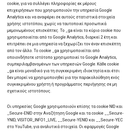
cookie, για να συλλέγει πληροφορίες εκ μέρους
επιχειρήσεων που χρησιμοποιούν την υπηρεσία Google
Analytics και να αναφέρει σε αυτούς στατιστικά στοιχεία
χρήσης ιστοτόπου, χωρίς να ταυτοποιεί προσωπικά
μεμονωμένους επισκέπτες. Το _ga είναι το κύριο cookie που
χρησιμοποιείται από το Google Analytics, διαρκεί 2 έτη και
επιτρέπει σε μια υπηρεσία να ξεχωρίζει τον έναν επισκέπτη
από τον άλλο. Το cookie _ga χρησιμοποιείται από
οποιονδήποτε ιστότοπο χρησιμοποιεί το Google Analytics,
συμπεριλαμβανομένων των υπηρεσιών Google. Κάθε cookie
_ga είναι μοναδικό για τη συγκεκριμένη ιδιοκτησία και έτσι
δεν μπορεί να χρησιμοποιηθεί για την παρακολούθηση ενός
συγκεκριμένου χρήστη ή προγράμματος περιήγησης σε μη
σχετικούς ιστοτόπους.
Οι υπηρεσίες Google χρησιμοποιούν επίσης τα cookie NID και
_Secure-ENID στην Αναζήτηση Google και τα cookie __Secure-
YNID, VISITOR_INFO1_LIVE, __Secure-YENID και __Secure-YEC
στο YouTube, για αναλυτικά στοιχεία. Οι εφαρμογές Google