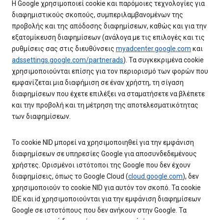
Η Google χρησιμοποιεί cookie και παρόμοιες τεχνολογίες για
διαφημιστικούς σκοπούς, συμπεριλαμβανομένων της
προβολής και της απόδοσης διαφημίσεων, καθώς και για την
εξατομίκευση διαφημίσεων (ανάλογα με τις επιλογές και τις
ρυθμίσεις σας στις διευθύνσεις
myadcenter.google.com
και
adssettings.google.com/partnerads
). Τα συγκεκριμένα cookie
χρησιμοποιούνται επίσης για τον περιορισμό των φορών που
εμφανίζεται μια διαφήμιση σε έναν χρήστη, τη σίγαση
διαφημίσεων που έχετε επιλέξει να σταματήσετε να βλέπετε
και την προβολή και τη μέτρηση της αποτελεσματικότητας
των διαφημίσεων.
Το cookie NID μπορεί να χρησιμοποιηθεί για την εμφάνιση
διαφημίσεων σε υπηρεσίες Google για αποσυνδεδεμένους
χρήστες. Ορισμένοι ιστότοποι της Google που δεν έχουν
διαφημίσεις, όπως το Google Cloud (
cloud.google.com
), δεν
χρησιμοποιούν το cookie NID για αυτόν τον σκοπό. Τα cookie
IDE και id χρησιμοποιούνται για την εμφάνιση διαφημίσεων
Google σε ιστοτόπους που δεν ανήκουν στην Google. Τα