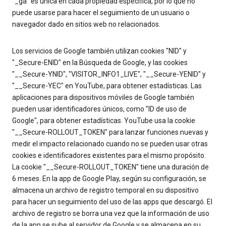
"_ga" es única en cada propiedad específica, por lo que no
puede usarse para hacer el seguimiento de un usuario o
navegador dado en sitios web no relacionados.
Los servicios de Google también utilizan cookies "NID" y
"_Secure-ENID" en la Búsqueda de Google, y las cookies
"__Secure-YNID", "VISITOR_INFO1_LIVE", "__Secure-YENID" y
"__Secure-YEC" en YouTube, para obtener estadísticas. Las
aplicaciones para dispositivos móviles de Google también
pueden usar identificadores únicos, como "ID de uso de
Google", para obtener estadísticas. YouTube usa la cookie
"__Secure-ROLLOUT_TOKEN" para lanzar funciones nuevas y
medir el impacto relacionado cuando no se pueden usar otras
cookies e identificadores existentes para el mismo propósito.
La cookie "__Secure-ROLLOUT_TOKEN" tiene una duración de
6 meses. En la app de Google Play, según su configuración, se
almacena un archivo de registro temporal en su dispositivo
para hacer un seguimiento del uso de las apps que descargó. El
archivo de registro se borra una vez que la información de uso
de la app se sube al servidor de Google y se almacena en su