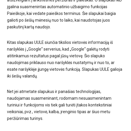
atsižvelgiant į ankstesnes peržiūras ir paieškas. O slapukas NID
įgalina suasmenintas automatinio užbaigimo funkcijas
Paieškoje, kai vedate paieškos terminus. Šie slapukai baigia
galioti po šešių mėnesių nuo to laiko, kai naudotojas juos
paskutinį kartą naudojo.
Kitas slapukas UULE siunčia tikslios vietovės informaciją iš
naršyklės į „Google“ serverius, kad „Google“ galėtų rodyti
atitinkamus rezultatus pagal jūsų vietovę. Šio slapuko
naudojimas priklauso nuo naršyklės nustatymų ir nuo to, ar
esate naršyklėje įjungę vietovės funkciją. Slapukas UULE galioja
iki šešių valandų.
Net jei atmetate slapukus ir panašias technologijas,
naudojamas suasmeninant, rodomam nesuasmenintam
turiniui ir funkcijoms vis tiek gali turėti įtakos kontekstiniai
veiksniai, pvz., vietovė, kalba, įrenginio tipas ar šiuo metu
peržiūrimas turinys.