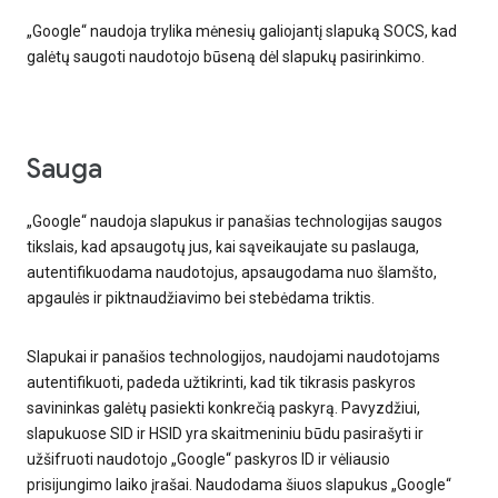
„Google“ naudoja trylika mėnesių galiojantį slapuką SOCS, kad
galėtų saugoti naudotojo būseną dėl slapukų pasirinkimo.
Sauga
„Google“ naudoja slapukus ir panašias technologijas saugos
tikslais, kad apsaugotų jus, kai sąveikaujate su paslauga,
autentifikuodama naudotojus, apsaugodama nuo šlamšto,
apgaulės ir piktnaudžiavimo bei stebėdama triktis.
Slapukai ir panašios technologijos, naudojami naudotojams
autentifikuoti, padeda užtikrinti, kad tik tikrasis paskyros
savininkas galėtų pasiekti konkrečią paskyrą. Pavyzdžiui,
slapukuose SID ir HSID yra skaitmeniniu būdu pasirašyti ir
užšifruoti naudotojo „Google“ paskyros ID ir vėliausio
prisijungimo laiko įrašai. Naudodama šiuos slapukus „Google“