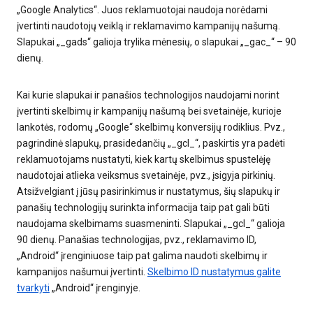
„Google Analytics“. Juos reklamuotojai naudoja norėdami
įvertinti naudotojų veiklą ir reklamavimo kampanijų našumą.
Slapukai „_gads“ galioja trylika mėnesių, o slapukai „_gac_“ – 90
dienų.
Kai kurie slapukai ir panašios technologijos naudojami norint
įvertinti skelbimų ir kampanijų našumą bei svetainėje, kurioje
lankotės, rodomų „Google“ skelbimų konversijų rodiklius. Pvz.,
pagrindinė slapukų, prasidedančių „_gcl_“, paskirtis yra padėti
reklamuotojams nustatyti, kiek kartų skelbimus spustelėję
naudotojai atlieka veiksmus svetainėje, pvz., įsigyja pirkinių.
Atsižvelgiant į jūsų pasirinkimus ir nustatymus, šių slapukų ir
panašių technologijų surinkta informacija taip pat gali būti
naudojama skelbimams suasmeninti. Slapukai „_gcl_“ galioja
90 dienų. Panašias technologijas, pvz., reklamavimo ID,
„Android“ įrenginiuose taip pat galima naudoti skelbimų ir
kampanijos našumui įvertinti.
Skelbimo ID nustatymus galite
tvarkyti
„Android“ įrenginyje.