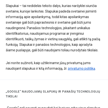
Slapukai – tai nedidelės teksto dalys, kurias naršyklei siunčia
svetainė, kurioje lankotės. Slapukai padeda svetainei įsiminti
informaciją apie apsilankymą, todėl kitas apsilankymas
svetainėje gali būti paprastesnis ir svetainė gali būti jums
naudingesnė. Panašios technologijos, įskaitant unikalius
identifikatorius, naudojamus programai ar įrenginiui
identifikuoti, taškų žymas ir vietinę saugyklą, gali atlikti tą pačią
funkciją. Slapukai ir panašios technologijos, kaip aprašyta
šiame puslapyje, gali būti naudojami toliau nurodytais tikslais.
Jei norite sužinoti, kaip užtikriname jūsų privatumą jums
naudojant slapukus ir kitą informaciją, žr.
privatumo politiką
.
„GOOGLE“ NAUDOJAMŲ SLAPUKŲ IR PANAŠIŲ TECHNOLOGIJŲ
TIKSLAI