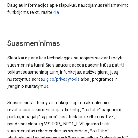
Daugiau informacijos apie slapukus, naudojamus reklamavimo
funkcijoms teikti, rasite
čia
.
Suasmeninimas
Slapukai ir panašios technologijos naudojami siekiant rodyti
suasmenintą turinį. Šie slapukai padeda pagerinti jūsų patirtį
teikiant suasmenintą turinį ir funkcijas, atsižvelgiant į jūsų
nustatymus adresu
g.co/privacytools
arba į programos ir
įrenginio nustatymus.
Suasmenintas turinys ir funkcijos apima aktualesnius
rezultatus ir rekomendacijas, tinkintą „YouTube“ pagrindinį
puslapį ir pagal jūsų pomėgius atrinktus skelbimus. Pvz.,
naudojant slapuką VISITOR_INFO1_LIVE galima teikti
suasmenintas rekomendacijas sistemoje „YouTube“,