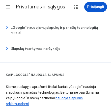
Privatumas ir sąlygos
Prisijungti
„Google“ naudojamų slapukų ir panašių technologijų
tikslai
Slapukų tvarkymas naršyklėje
KAIP „GOOGLE“ NAUDOJA SLAPUKUS
Šiame puslapyje aprašomi tikslai, kuriais „Google“ naudoja
slapukus ir panašias technologijas. Be to, jame paaiškinama,
kaip „Google“ ir mūsų partneriai
naudoja slapukus
reklamuodami
.