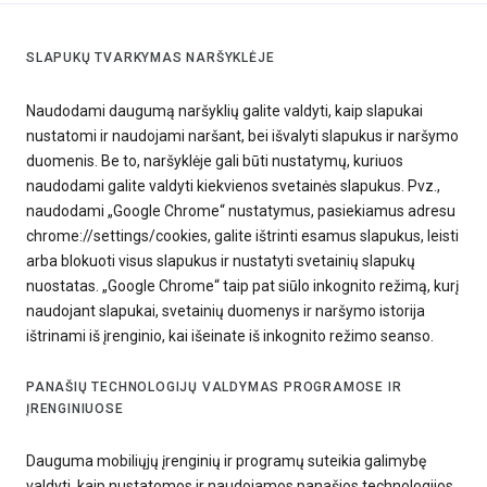
SLAPUKŲ TVARKYMAS NARŠYKLĖJE
Naudodami daugumą naršyklių galite valdyti, kaip slapukai
nustatomi ir naudojami naršant, bei išvalyti slapukus ir naršymo
duomenis. Be to, naršyklėje gali būti nustatymų, kuriuos
naudodami galite valdyti kiekvienos svetainės slapukus. Pvz.,
naudodami „Google Chrome“ nustatymus, pasiekiamus adresu
chrome://settings/cookies, galite ištrinti esamus slapukus, leisti
arba blokuoti visus slapukus ir nustatyti svetainių slapukų
nuostatas. „Google Chrome“ taip pat siūlo inkognito režimą, kurį
naudojant slapukai, svetainių duomenys ir naršymo istorija
ištrinami iš įrenginio, kai išeinate iš inkognito režimo seanso.
PANAŠIŲ TECHNOLOGIJŲ VALDYMAS PROGRAMOSE IR
ĮRENGINIUOSE
Dauguma mobiliųjų įrenginių ir programų suteikia galimybę
valdyti, kaip nustatomos ir naudojamos panašios technologijos,