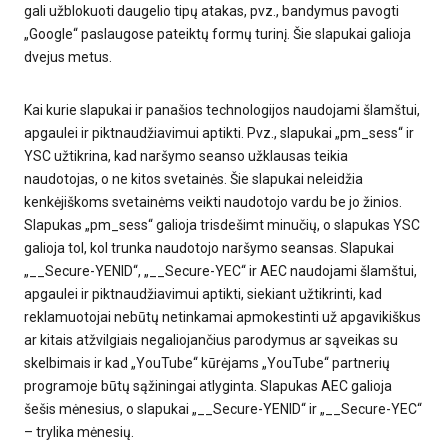
gali užblokuoti daugelio tipų atakas, pvz., bandymus pavogti
„Google“ paslaugose pateiktų formų turinį. Šie slapukai galioja
dvejus metus.
Kai kurie slapukai ir panašios technologijos naudojami šlamštui,
apgaulei ir piktnaudžiavimui aptikti. Pvz., slapukai „pm_sess“ ir
YSC užtikrina, kad naršymo seanso užklausas teikia
naudotojas, o ne kitos svetainės. Šie slapukai neleidžia
kenkėjiškoms svetainėms veikti naudotojo vardu be jo žinios.
Slapukas „pm_sess“ galioja trisdešimt minučių, o slapukas YSC
galioja tol, kol trunka naudotojo naršymo seansas. Slapukai
„__Secure-YENID“, „__Secure-YEC“ ir AEC naudojami šlamštui,
apgaulei ir piktnaudžiavimui aptikti, siekiant užtikrinti, kad
reklamuotojai nebūtų netinkamai apmokestinti už apgavikiškus
ar kitais atžvilgiais negaliojančius parodymus ar sąveikas su
skelbimais ir kad „YouTube“ kūrėjams „YouTube“ partnerių
programoje būtų sąžiningai atlyginta. Slapukas AEC galioja
šešis mėnesius, o slapukai „__Secure-YENID“ ir „__Secure-YEC“
– trylika mėnesių.