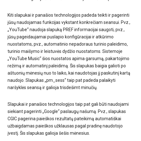
Kiti slapukai ir panašios technologijos padeda teikti ir pagerinti
jūsų naudojamas funkcijas vykstant konkrečiam seansui. Pvz.,
„YouTube“ naudoja slapuką PREF informacijai saugoti, pvz.,
jūsų pageidaujamai puslapio konfigūracijai ir atkūrimo
nuostatoms, pvz., automatinio nepadoraus turinio paleidimo,
turinio maišymo ir leistuvės dydžio nuostatoms. Sistemoje
„YouTube Music“ šios nuostatos apima garsumą, pakartojimo
režimą ir automatinį paleidimą. Šis slapukas baigia galioti po
aštuonių mėnesių nuo to laiko, kai naudotojas jį paskutinį kartą
naudojo. Slapukas „pm_sess“ taip pat padeda palaikyti
naršyklės seansą ir galioja trisdešimt minučių.
Slapukai ir panašios technologijos taip pat gali būti naudojami
siekiant pagerinti „Google“ paslaugų našumą. Pvz., slapukas
CGIC pagerina paieškos rezultatų pateikimą automatiškai
užbaigdamas paieškos užklausas pagal pradinę naudotojo
įvestį. Šis slapukas galioja šešis mėnesius.