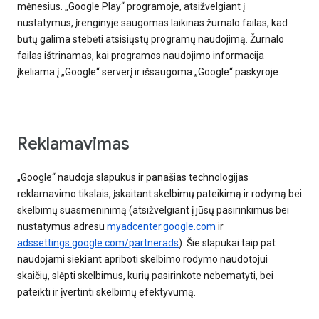
mėnesius. „Google Play“ programoje, atsižvelgiant į
nustatymus, įrenginyje saugomas laikinas žurnalo failas, kad
būtų galima stebėti atsisiųstų programų naudojimą. Žurnalo
failas ištrinamas, kai programos naudojimo informacija
įkeliama į „Google“ serverį ir išsaugoma „Google“ paskyroje.
Reklamavimas
„Google“ naudoja slapukus ir panašias technologijas
reklamavimo tikslais, įskaitant skelbimų pateikimą ir rodymą bei
skelbimų suasmeninimą (atsižvelgiant į jūsų pasirinkimus bei
nustatymus adresu
myadcenter.google.com
ir
adssettings.google.com/partnerads
). Šie slapukai taip pat
naudojami siekiant apriboti skelbimo rodymo naudotojui
skaičių, slėpti skelbimus, kurių pasirinkote nebematyti, bei
pateikti ir įvertinti skelbimų efektyvumą.