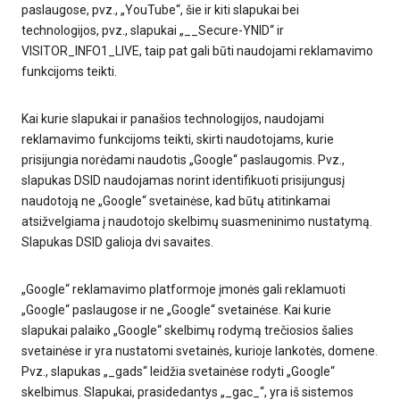
paslaugose, pvz., „YouTube“, šie ir kiti slapukai bei
technologijos, pvz., slapukai „__Secure-YNID“ ir
VISITOR_INFO1_LIVE, taip pat gali būti naudojami reklamavimo
funkcijoms teikti.
Kai kurie slapukai ir panašios technologijos, naudojami
reklamavimo funkcijoms teikti, skirti naudotojams, kurie
prisijungia norėdami naudotis „Google“ paslaugomis. Pvz.,
slapukas DSID naudojamas norint identifikuoti prisijungusį
naudotoją ne „Google“ svetainėse, kad būtų atitinkamai
atsižvelgiama į naudotojo skelbimų suasmeninimo nustatymą.
Slapukas DSID galioja dvi savaites.
„Google“ reklamavimo platformoje įmonės gali reklamuoti
„Google“ paslaugose ir ne „Google“ svetainėse. Kai kurie
slapukai palaiko „Google“ skelbimų rodymą trečiosios šalies
svetainėse ir yra nustatomi svetainės, kurioje lankotės, domene.
Pvz., slapukas „_gads“ leidžia svetainėse rodyti „Google“
skelbimus. Slapukai, prasidedantys „_gac_“, yra iš sistemos