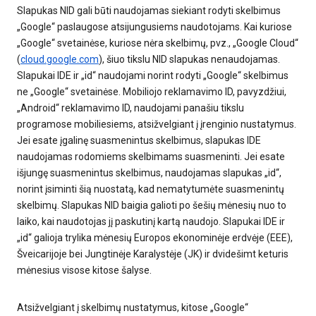
Slapukas NID gali būti naudojamas siekiant rodyti skelbimus
„Google“ paslaugose atsijungusiems naudotojams. Kai kuriose
„Google“ svetainėse, kuriose nėra skelbimų, pvz., „Google Cloud“
(
cloud.google.com
), šiuo tikslu NID slapukas nenaudojamas.
Slapukai IDE ir „id“ naudojami norint rodyti „Google“ skelbimus
ne „Google“ svetainėse. Mobiliojo reklamavimo ID, pavyzdžiui,
„Android“ reklamavimo ID, naudojami panašiu tikslu
programose mobiliesiems, atsižvelgiant į įrenginio nustatymus.
Jei esate įgalinę suasmenintus skelbimus, slapukas IDE
naudojamas rodomiems skelbimams suasmeninti. Jei esate
išjungę suasmenintus skelbimus, naudojamas slapukas „id“,
norint įsiminti šią nuostatą, kad nematytumėte suasmenintų
skelbimų. Slapukas NID baigia galioti po šešių mėnesių nuo to
laiko, kai naudotojas jį paskutinį kartą naudojo. Slapukai IDE ir
„id“ galioja trylika mėnesių Europos ekonominėje erdvėje (EEE),
Šveicarijoje bei Jungtinėje Karalystėje (JK) ir dvidešimt keturis
mėnesius visose kitose šalyse.
Atsižvelgiant į skelbimų nustatymus, kitose „Google“