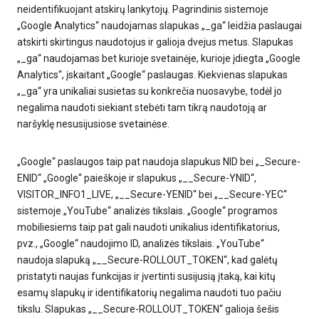
neidentifikuojant atskirų lankytojų. Pagrindinis sistemoje
„Google Analytics“ naudojamas slapukas „_ga“ leidžia paslaugai
atskirti skirtingus naudotojus ir galioja dvejus metus. Slapukas
„_ga“ naudojamas bet kurioje svetainėje, kurioje įdiegta „Google
Analytics“, įskaitant „Google“ paslaugas. Kiekvienas slapukas
„_ga“ yra unikaliai susietas su konkrečia nuosavybe, todėl jo
negalima naudoti siekiant stebėti tam tikrą naudotoją ar
naršyklę nesusijusiose svetainėse.
„Google“ paslaugos taip pat naudoja slapukus NID bei „_Secure-
ENID“ „Google“ paieškoje ir slapukus „__Secure-YNID“,
VISITOR_INFO1_LIVE, „__Secure-YENID“ bei „__Secure-YEC“
sistemoje „YouTube“ analizės tikslais. „Google“ programos
mobiliesiems taip pat gali naudoti unikalius identifikatorius,
pvz., „Google“ naudojimo ID, analizės tikslais. „YouTube“
naudoja slapuką „__Secure-ROLLOUT_TOKEN“, kad galėtų
pristatyti naujas funkcijas ir įvertinti susijusią įtaką, kai kitų
esamų slapukų ir identifikatorių negalima naudoti tuo pačiu
tikslu. Slapukas „__Secure-ROLLOUT_TOKEN“ galioja šešis