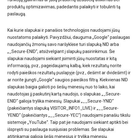
produktų optimizavimas, padedantis palaikyti ir tobulinti tą
paslaugą.
Kai kurie slapukai ir panašios technologijos naudojami jūsų
nuostatoms palaikyti. Pavyzdžiui, dauguma „Google“ paslaugas
naudojančių žmonių savo naršyklėse turi slapuką NID arba
„_Secure-ENID“, atsižvelgiant į slapukų pasirinkimus. Šie
slapukai naudojami siekiant įsiminti jūsų nuostatas ir kitą
informaciją, pvz., pageidaujamą kalbą, kiek rezultatų norite
rodyti paieškos rezultatų puslapyje (pvz., dešimt ar dvidešimt) ir
ar norite įjungti „Google“ saugios paieškos filtrą. Kiekvienas NID
slapukas baigia galioti po šešių mėnesių nuo to laiko, kai
naudotojas jį paskutinį kartą naudojo, o slapukas „_Secure-
ENID“ galioja trylika mėnesių. Slapukai „__Secure-YNID“
(pakeičiantys slapuką VISITOR_INFO1_LIVE) ir „__Secure-
YENID“ (pakeičiantys „__Secure-YEC“) naudojami panašiu tikslu
sistemoje „YouTube“. Taip pat jie naudojami siekiant aptikti bei
išspręsti su paslauga susijusias problemas. Šie slapukai
atitinkamai galioja šešis mėnesius ir trylika mėnesių.