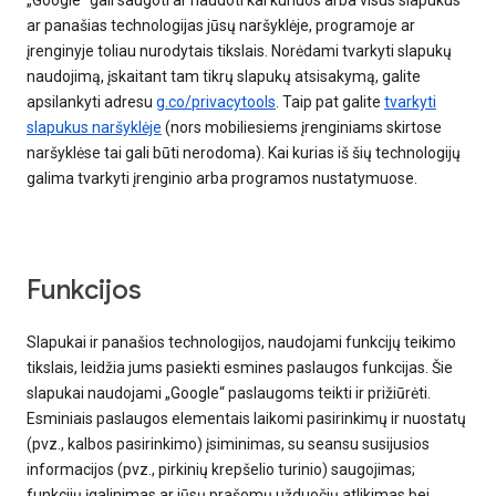
„Google“ gali saugoti ar naudoti kai kuriuos arba visus slapukus
ar panašias technologijas jūsų naršyklėje, programoje ar
įrenginyje toliau nurodytais tikslais. Norėdami tvarkyti slapukų
naudojimą, įskaitant tam tikrų slapukų atsisakymą, galite
apsilankyti adresu
g.co/privacytools
. Taip pat galite
tvarkyti
slapukus naršyklėje
(nors mobiliesiems įrenginiams skirtose
naršyklėse tai gali būti nerodoma). Kai kurias iš šių technologijų
galima tvarkyti įrenginio arba programos nustatymuose.
Funkcijos
Slapukai ir panašios technologijos, naudojami funkcijų teikimo
tikslais, leidžia jums pasiekti esmines paslaugos funkcijas. Šie
slapukai naudojami „Google“ paslaugoms teikti ir prižiūrėti.
Esminiais paslaugos elementais laikomi pasirinkimų ir nuostatų
(pvz., kalbos pasirinkimo) įsiminimas, su seansu susijusios
informacijos (pvz., pirkinių krepšelio turinio) saugojimas;
funkcijų įgalinimas ar jūsų prašomų užduočių atlikimas bei