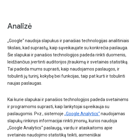
Analizė
„Google“ naudoja slapukus ir panašias technologijas analitiniais
tikslais, kad suprastų, kaip sąveikaujate su konkrečia paslauga.
Šie slapukai ir panašios technologijos padeda rinkti duomenis,
leidžiančius įvertinti auditorijos įtraukimą ir svetainės statistiką.
Tai padeda mums suprasti, kaip naudojamos paslaugos, ir
tobulinti jų turinį, kokybę bei funkcijas, taip pat kurti ir tobulinti
naujas paslaugas.
Kai kurie slapukai ir panašios technologijos padeda svetainėms
ir programoms suprasti, kaip lankytojai sąveikauja su
paslaugomis. Pvz., sistemoje
„Google Analytics“
naudojamas
slapukų rinkinys informacijai rinkti įmonių, kurios naudoja
„Google Analytics“ paslaugą, vardu ir ataskaitoms apie
svetainės naudojimo statistiką teikti, asmeniškai