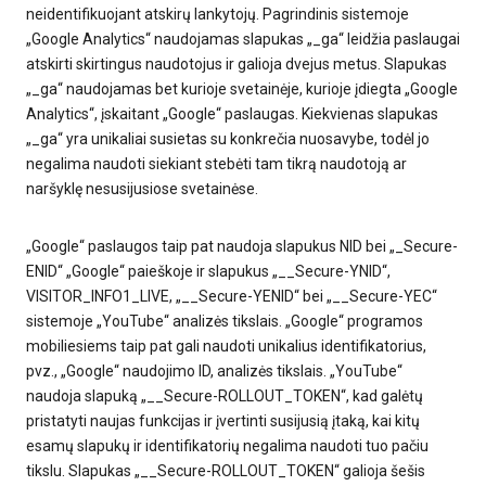
neidentifikuojant atskirų lankytojų. Pagrindinis sistemoje
„Google Analytics“ naudojamas slapukas „_ga“ leidžia paslaugai
atskirti skirtingus naudotojus ir galioja dvejus metus. Slapukas
„_ga“ naudojamas bet kurioje svetainėje, kurioje įdiegta „Google
Analytics“, įskaitant „Google“ paslaugas. Kiekvienas slapukas
„_ga“ yra unikaliai susietas su konkrečia nuosavybe, todėl jo
negalima naudoti siekiant stebėti tam tikrą naudotoją ar
naršyklę nesusijusiose svetainėse.
„Google“ paslaugos taip pat naudoja slapukus NID bei „_Secure-
ENID“ „Google“ paieškoje ir slapukus „__Secure-YNID“,
VISITOR_INFO1_LIVE, „__Secure-YENID“ bei „__Secure-YEC“
sistemoje „YouTube“ analizės tikslais. „Google“ programos
mobiliesiems taip pat gali naudoti unikalius identifikatorius,
pvz., „Google“ naudojimo ID, analizės tikslais. „YouTube“
naudoja slapuką „__Secure-ROLLOUT_TOKEN“, kad galėtų
pristatyti naujas funkcijas ir įvertinti susijusią įtaką, kai kitų
esamų slapukų ir identifikatorių negalima naudoti tuo pačiu
tikslu. Slapukas „__Secure-ROLLOUT_TOKEN“ galioja šešis