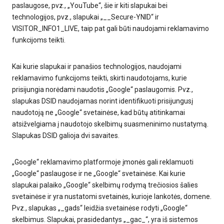
paslaugose, pvz., „YouTube“, šie ir kiti slapukai bei
technologijos, pvz., slapukai „__Secure-YNID“ ir
VISITOR_INFO1_LIVE, taip pat gali būti naudojami reklamavimo
funkcijoms teikti.
Kai kurie slapukai ir panašios technologijos, naudojami
reklamavimo funkcijoms teikti, skirti naudotojams, kurie
prisijungia norėdami naudotis „Google“ paslaugomis. Pvz.,
slapukas DSID naudojamas norint identifikuoti prisijungusį
naudotoją ne „Google“ svetainėse, kad būtų atitinkamai
atsižvelgiama į naudotojo skelbimų suasmeninimo nustatymą.
Slapukas DSID galioja dvi savaites.
„Google“ reklamavimo platformoje įmonės gali reklamuoti
„Google“ paslaugose ir ne „Google“ svetainėse. Kai kurie
slapukai palaiko „Google“ skelbimų rodymą trečiosios šalies
svetainėse ir yra nustatomi svetainės, kurioje lankotės, domene.
Pvz., slapukas „_gads“ leidžia svetainėse rodyti „Google“
skelbimus. Slapukai, prasidedantys „_gac_“, yra iš sistemos