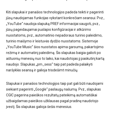
Kiti slapukai ir panašios technologijos padeda teikti ir pagerinti
jūsų naudojamas funkcijas vykstant konkrečiam seansui. Pvz.,
„YouTube“ naudoja slapuką PREF informacijai saugoti, pvz.,
jūsų pageidaujamai puslapio konfigūracijai ir atkūrimo
nuostatoms, pvz., automatinio nepadoraus turinio paleidimo,
turinio maišymo ir leistuvės dydžio nuostatoms. Sistemoje
„YouTube Music“ šios nuostatos apima garsumą, pakartojimo
režimą ir automatinį paleidimą. Šis slapukas baigia galioti po
aštuonių mėnesių nuo to laiko, kai naudotojas jį paskutinį kartą
naudojo. Slapukas „pm_sess“ taip pat padeda palaikyti
naršyklės seansą ir galioja trisdešimt minučių.
Slapukai ir panašios technologijos taip pat gali būti naudojami
siekiant pagerinti „Google“ paslaugų našumą. Pvz., slapukas
CGIC pagerina paieškos rezultatų pateikimą automatiškai
užbaigdamas paieškos užklausas pagal pradinę naudotojo
įvestį. Šis slapukas galioja šešis mėnesius.