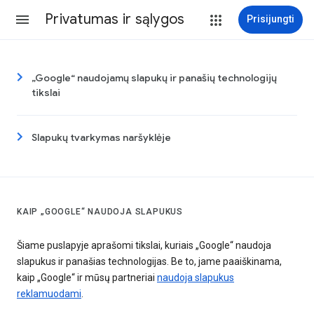
Privatumas ir sąlygos
Prisijungti
„Google“ naudojamų slapukų ir panašių technologijų
tikslai
Slapukų tvarkymas naršyklėje
KAIP „GOOGLE“ NAUDOJA SLAPUKUS
Šiame puslapyje aprašomi tikslai, kuriais „Google“ naudoja
slapukus ir panašias technologijas. Be to, jame paaiškinama,
kaip „Google“ ir mūsų partneriai
naudoja slapukus
reklamuodami
.