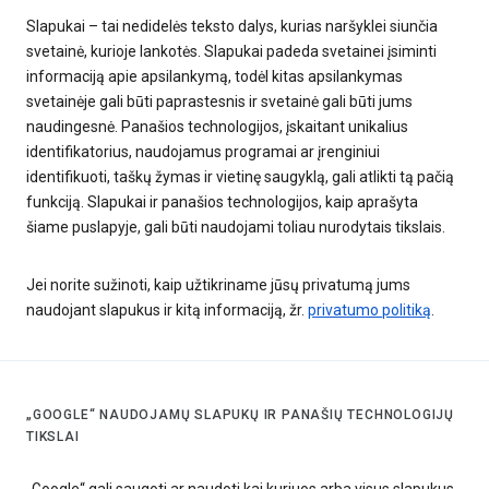
Slapukai – tai nedidelės teksto dalys, kurias naršyklei siunčia
svetainė, kurioje lankotės. Slapukai padeda svetainei įsiminti
informaciją apie apsilankymą, todėl kitas apsilankymas
svetainėje gali būti paprastesnis ir svetainė gali būti jums
naudingesnė. Panašios technologijos, įskaitant unikalius
identifikatorius, naudojamus programai ar įrenginiui
identifikuoti, taškų žymas ir vietinę saugyklą, gali atlikti tą pačią
funkciją. Slapukai ir panašios technologijos, kaip aprašyta
šiame puslapyje, gali būti naudojami toliau nurodytais tikslais.
Jei norite sužinoti, kaip užtikriname jūsų privatumą jums
naudojant slapukus ir kitą informaciją, žr.
privatumo politiką
.
„GOOGLE“ NAUDOJAMŲ SLAPUKŲ IR PANAŠIŲ TECHNOLOGIJŲ
TIKSLAI