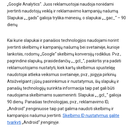
„Google Analytics“. Juos reklamuotojai naudoja norėdami
įvertinti naudotojų veiklą ir reklamavimo kampanijų našumą.
Slapukai „_gads“ galioja trylika mėnesių, o slapukai „_gac_“ – 90
dienų.
Kai kurie slapukai ir panašios technologijos naudojami norint
įvertinti skelbimų ir kampanijų našumą bei svetainėje, kurioje
lankotės, rodomų „Google“ skelbimų konversijų rodiklius. Pvz.,
pagrindinė slapukų, prasidedančių „_gcl_“, paskirtis yra padėti
reklamuotojams nustatyti, kiek kartų skelbimus spustelėję
naudotojai atlieka veiksmus svetainėje, pvz., įsigyja pirkinių.
Atsižvelgiant į jūsų pasirinkimus ir nustatymus, šių slapukų ir
panašių technologijų surinkta informacija taip pat gali būti
naudojama skelbimams suasmeninti. Slapukai „_gcl_“ galioja
90 dienų. Panašias technologijas, pvz., reklamavimo ID,
„Android“ įrenginiuose taip pat galima naudoti skelbimų ir
kampanijos našumui įvertinti.
Skelbimo ID nustatymus galite
tvarkyti
„Android“ įrenginyje.