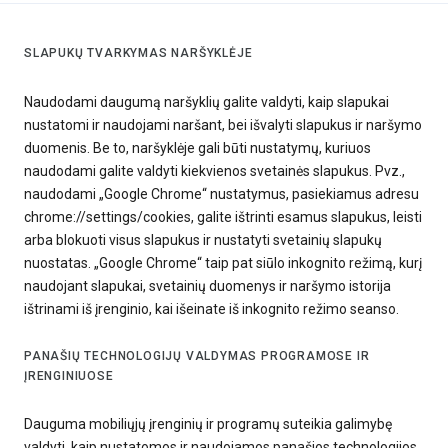
SLAPUKŲ TVARKYMAS NARŠYKLĖJE
Naudodami daugumą naršyklių galite valdyti, kaip slapukai
nustatomi ir naudojami naršant, bei išvalyti slapukus ir naršymo
duomenis. Be to, naršyklėje gali būti nustatymų, kuriuos
naudodami galite valdyti kiekvienos svetainės slapukus. Pvz.,
naudodami „Google Chrome“ nustatymus, pasiekiamus adresu
chrome://settings/cookies, galite ištrinti esamus slapukus, leisti
arba blokuoti visus slapukus ir nustatyti svetainių slapukų
nuostatas. „Google Chrome“ taip pat siūlo inkognito režimą, kurį
naudojant slapukai, svetainių duomenys ir naršymo istorija
ištrinami iš įrenginio, kai išeinate iš inkognito režimo seanso.
PANAŠIŲ TECHNOLOGIJŲ VALDYMAS PROGRAMOSE IR
ĮRENGINIUOSE
Dauguma mobiliųjų įrenginių ir programų suteikia galimybę
valdyti, kaip nustatomos ir naudojamos panašios technologijos,