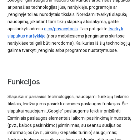
„Google“ gali saugoti ar naudoti kai kuriuos arba visus slapukus
ar panašias technologijas jūsų naršyklėje, programoje ar
įrenginyje toliau nurodytais tikslais. Norėdami tvarkyti slapukų
naudojimą, įskaitant tam tikrų slapukų atsisakymą, galite
apsilankyti adresu
g.co/privacytools
. Taip pat galite
tvarkyti
slapukus naršyklėje
(nors mobiliesiems įrenginiams skirtose
naršyklėse tai gali būti nerodoma). Kai kurias iš šių technologijų
galima tvarkyti įrenginio arba programos nustatymuose.
Funkcijos
Slapukai ir panašios technologijos, naudojami funkcijų teikimo
tikslais, leidžia jums pasiekti esmines paslaugos funkcijas. Šie
slapukai naudojami „Google“ paslaugoms teikti ir prižiūrėti.
Esminiais paslaugos elementais laikomi pasirinkimų ir nuostatų
(pvz., kalbos pasirinkimo) įsiminimas, su seansu susijusios
informacijos (pvz., pirkinių krepšelio turinio) saugojimas;
funkcijų įgalinimas ar jūsų prašomų užduočių atlikimas bei