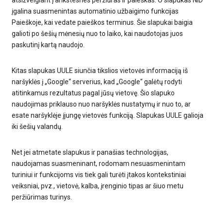
atsižvelgiant į ankstesnes peržiūras ir paieškas. O slapukas NID
įgalina suasmenintas automatinio užbaigimo funkcijas
Paieškoje, kai vedate paieškos terminus. Šie slapukai baigia
galioti po šešių mėnesių nuo to laiko, kai naudotojas juos
paskutinį kartą naudojo.
Kitas slapukas UULE siunčia tikslios vietovės informaciją iš
naršyklės į „Google“ serverius, kad „Google“ galėtų rodyti
atitinkamus rezultatus pagal jūsų vietovę. Šio slapuko
naudojimas priklauso nuo naršyklės nustatymų ir nuo to, ar
esate naršyklėje įjungę vietovės funkciją. Slapukas UULE galioja
iki šešių valandų.
Net jei atmetate slapukus ir panašias technologijas,
naudojamas suasmeninant, rodomam nesuasmenintam
turiniui ir funkcijoms vis tiek gali turėti įtakos kontekstiniai
veiksniai, pvz., vietovė, kalba, įrenginio tipas ar šiuo metu
peržiūrimas turinys.