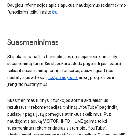
Daugiau informacijos apie slapukus, naudojamus reklamavimo
funkcijoms teikti, rasite
čia
.
Suasmeninimas
Slapukai ir panašios technologijos naudojami siekiant rodyti
suasmenintą turinį. Šie slapukai padeda pagerinti jūsų patirtį
teikiant suasmenintą turinį ir funkcijas, atsižvelgiant į jūsų
nustatymus adresu
g.co/privacytools
arba į programos ir
įrenginio nustatymus.
Suasmenintas turinys ir funkcijos apima aktualesnius
rezultatus ir rekomendacijas, tinkintą „YouTube“ pagrindinį
puslapį ir pagal jūsų pomėgius atrinktus skelbimus. Pvz.,
naudojant slapuką VISITOR_INFO1_LIVE galima teikti
suasmenintas rekomendacijas sistemoje „YouTube“,