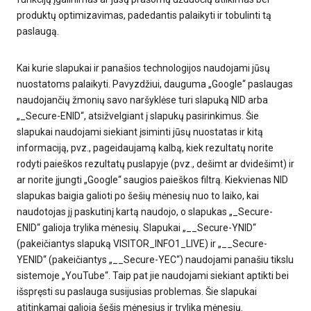
produktų optimizavimas, padedantis palaikyti ir tobulinti tą
paslaugą.
Kai kurie slapukai ir panašios technologijos naudojami jūsų
nuostatoms palaikyti. Pavyzdžiui, dauguma „Google“ paslaugas
naudojančių žmonių savo naršyklėse turi slapuką NID arba
„_Secure-ENID“, atsižvelgiant į slapukų pasirinkimus. Šie
slapukai naudojami siekiant įsiminti jūsų nuostatas ir kitą
informaciją, pvz., pageidaujamą kalbą, kiek rezultatų norite
rodyti paieškos rezultatų puslapyje (pvz., dešimt ar dvidešimt) ir
ar norite įjungti „Google“ saugios paieškos filtrą. Kiekvienas NID
slapukas baigia galioti po šešių mėnesių nuo to laiko, kai
naudotojas jį paskutinį kartą naudojo, o slapukas „_Secure-
ENID“ galioja trylika mėnesių. Slapukai „__Secure-YNID“
(pakeičiantys slapuką VISITOR_INFO1_LIVE) ir „__Secure-
YENID“ (pakeičiantys „__Secure-YEC“) naudojami panašiu tikslu
sistemoje „YouTube“. Taip pat jie naudojami siekiant aptikti bei
išspręsti su paslauga susijusias problemas. Šie slapukai
atitinkamai galioja šešis mėnesius ir trylika mėnesių.