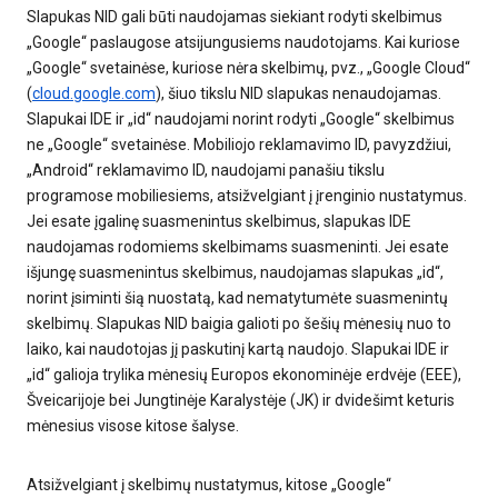
Slapukas NID gali būti naudojamas siekiant rodyti skelbimus
„Google“ paslaugose atsijungusiems naudotojams. Kai kuriose
„Google“ svetainėse, kuriose nėra skelbimų, pvz., „Google Cloud“
(
cloud.google.com
), šiuo tikslu NID slapukas nenaudojamas.
Slapukai IDE ir „id“ naudojami norint rodyti „Google“ skelbimus
ne „Google“ svetainėse. Mobiliojo reklamavimo ID, pavyzdžiui,
„Android“ reklamavimo ID, naudojami panašiu tikslu
programose mobiliesiems, atsižvelgiant į įrenginio nustatymus.
Jei esate įgalinę suasmenintus skelbimus, slapukas IDE
naudojamas rodomiems skelbimams suasmeninti. Jei esate
išjungę suasmenintus skelbimus, naudojamas slapukas „id“,
norint įsiminti šią nuostatą, kad nematytumėte suasmenintų
skelbimų. Slapukas NID baigia galioti po šešių mėnesių nuo to
laiko, kai naudotojas jį paskutinį kartą naudojo. Slapukai IDE ir
„id“ galioja trylika mėnesių Europos ekonominėje erdvėje (EEE),
Šveicarijoje bei Jungtinėje Karalystėje (JK) ir dvidešimt keturis
mėnesius visose kitose šalyse.
Atsižvelgiant į skelbimų nustatymus, kitose „Google“