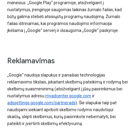
mėnesius. „Google Play“ programoje, atsižvelgiant į
nustatymus, įrenginyje saugomas laikinas žurnalo failas, kad
būtų galima stebėti atsisiųstų programų naudojimą. Žurnalo
failas ištrinamas, kai programos naudojimo informacija
įkeliama į „Google“ serverį ir išsaugoma „Google“ paskyroje.
Reklamavimas
„Google“ naudoja slapukus ir panašias technologijas
reklamavimo tikslais, įskaitant skelbimų pateikimą ir rodymą bei
skelbimų suasmeninimą (atsižvelgiant į jūsų pasirinkimus bei
nustatymus adresu
myadcenter.google.com
ir
adssettings.google.com/partnerads
). Šie slapukai taip pat
naudojami siekiant apriboti skelbimo rodymo naudotojui
skaičių, slėpti skelbimus, kurių pasirinkote nebematyti, bei
pateikti ir įvertinti skelbimų efektyvumą.