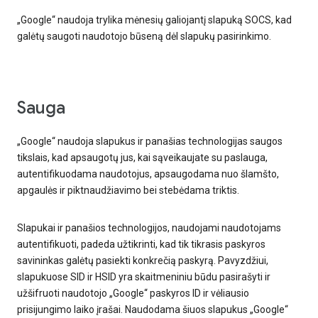
„Google“ naudoja trylika mėnesių galiojantį slapuką SOCS, kad
galėtų saugoti naudotojo būseną dėl slapukų pasirinkimo.
Sauga
„Google“ naudoja slapukus ir panašias technologijas saugos
tikslais, kad apsaugotų jus, kai sąveikaujate su paslauga,
autentifikuodama naudotojus, apsaugodama nuo šlamšto,
apgaulės ir piktnaudžiavimo bei stebėdama triktis.
Slapukai ir panašios technologijos, naudojami naudotojams
autentifikuoti, padeda užtikrinti, kad tik tikrasis paskyros
savininkas galėtų pasiekti konkrečią paskyrą. Pavyzdžiui,
slapukuose SID ir HSID yra skaitmeniniu būdu pasirašyti ir
užšifruoti naudotojo „Google“ paskyros ID ir vėliausio
prisijungimo laiko įrašai. Naudodama šiuos slapukus „Google“