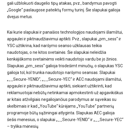
gali užblokuoti daugelio tipų atakas, pvz., bandymus pavogti
„Google“ paslaugose pateiktų formų turinį. Šie slapukai galioja
dvejus metus.
Kai kurie slapukai ir panašios technologijos naudojami šlamštui,
apgaulei ir piktnaudžiavimui aptikti. Pvz., slapukai „pm_sess“ ir
YSC užtikrina, kad naršymo seanso užklausas teikia
naudotojas, o ne kitos svetainės. Šie slapukai neleidžia
kenkėjiškoms svetainėms veikti naudotojo vardu be jo žinios.
Slapukas „pm_sess“ galioja trisdešimt minučių, o slapukas YSC
galioja tol, kol trunka naudotojo naršymo seansas. Slapukai
„__Secure-YENID“, „__Secure-YEC“ ir AEC naudojami šlamštui,
apgaulei ir piktnaudžiavimui aptikti, siekiant užtikrinti, kad
reklamuotojai nebūtų netinkamai apmokestinti už apgavikiškus
ar kitais atžvilgiais negaliojančius parodymus ar sąveikas su
skelbimais ir kad „YouTube“ kūrėjams „YouTube“ partnerių
programoje būtų sąžiningai atlyginta. Slapukas AEC galioja
šešis mėnesius, o slapukai „__Secure-YENID“ ir „__Secure-YEC“
– trylika mėnesių.