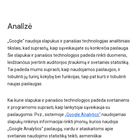
Analizė
„Google“ naudoja slapukus ir panašias technologijas analitiniais
tikslais, kad suprastų, kaip sąveikaujate su konkrečia paslauga.
Šie slapukai ir panašios technologijos padeda rinkti duomenis,
leidžiančius įvertinti auditorijos įtraukimą ir svetainės statistiką.
Tai padeda mums suprasti, kaip naudojamos paslaugos, ir
tobulinti jų turinį, kokybę bei funkcijas, taip pat kurti ir tobulinti
naujas paslaugas.
Kai kurie slapukai ir panašios technologijos padeda svetainėms
ir programoms suprasti, kaip lankytojai sąveikauja su
paslaugomis. Pvz., sistemoje
„Google Analytics“
naudojamas
slapukų rinkinys informacijai rinkti įmonių, kurios naudoja
„Google Analytics“ paslaugą, vardu ir ataskaitoms apie
svetainės naudojimo statistiką teikti, asmeniškai